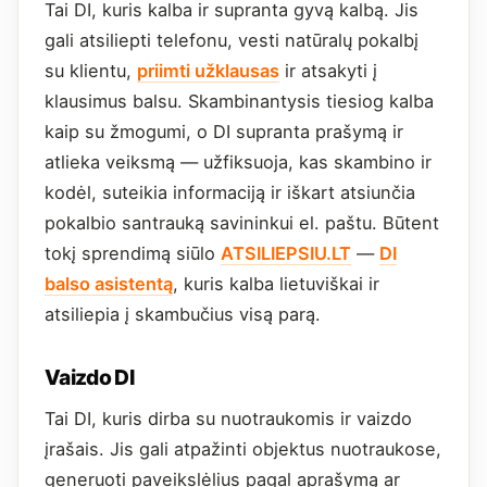
Tai DI, kuris kalba ir supranta gyvą kalbą. Jis
gali atsiliepti telefonu, vesti natūralų pokalbį
su klientu,
priimti užklausas
ir atsakyti į
klausimus balsu. Skambinantysis tiesiog kalba
kaip su žmogumi, o DI supranta prašymą ir
atlieka veiksmą — užfiksuoja, kas skambino ir
kodėl, suteikia informaciją ir iškart atsiunčia
pokalbio santrauką savininkui el. paštu. Būtent
tokį sprendimą siūlo
ATSILIEPSIU.LT
—
DI
balso asistentą
, kuris kalba lietuviškai ir
atsiliepia į skambučius visą parą.
Vaizdo DI
Tai DI, kuris dirba su nuotraukomis ir vaizdo
įrašais. Jis gali atpažinti objektus nuotraukose,
generuoti paveikslėlius pagal aprašymą ar