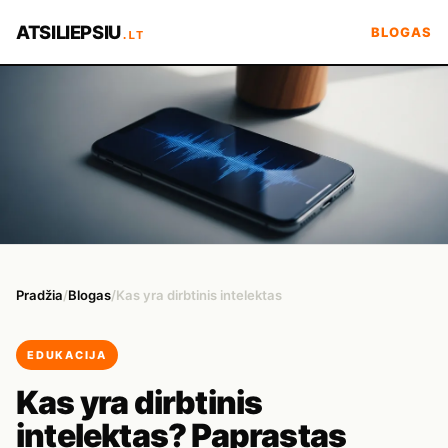
ATSILIEPSIU
BLOGAS
.LT
Pradžia
/
Blogas
/
Kas yra dirbtinis intelektas
EDUKACIJA
Kas yra dirbtinis
intelektas? Paprastas