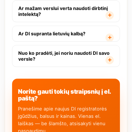
Ar mažam verslui verta naudoti dirbtinį
intelektą?
Ar DI supranta lietuvių kalbą?
Nuo ko pradėti, jei noriu naudoti DI savo
versle?
Norite gauti tokių straipsnių į el.
paštą?
Pranešime apie naujus DI registratorės
įgūdžius, balsus ir kainas. Vienas el.
laiškas — be šlamšto, atsisakyti vienu
paspaudimu.