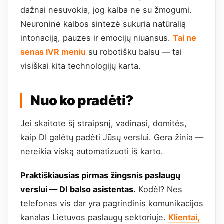
dažnai nesuvokia, jog kalba ne su žmogumi.
Neuroninė kalbos sintezė sukuria natūralią
intonaciją, pauzes ir emocijų niuansus.
Tai ne
senas IVR meniu
su robotišku balsu — tai
visiškai kita technologijų karta.
Nuo ko pradėti?
Jei skaitote šį straipsnį, vadinasi, domitės,
kaip DI galėtų padėti Jūsų verslui. Gera žinia —
nereikia viską automatizuoti iš karto.
Praktiškiausias pirmas žingsnis paslaugų
verslui — DI balso asistentas.
Kodėl? Nes
telefonas vis dar yra pagrindinis komunikacijos
kanalas Lietuvos paslaugų sektoriuje.
Klientai,