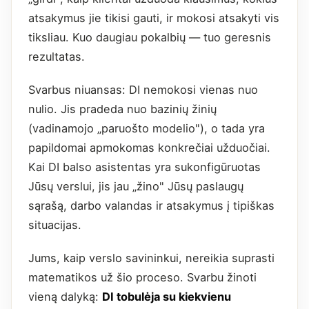
atsakymus jie tikisi gauti, ir mokosi atsakyti vis
tiksliau. Kuo daugiau pokalbių — tuo geresnis
rezultatas.
Svarbus niuansas: DI nemokosi vienas nuo
nulio. Jis pradeda nuo bazinių žinių
(vadinamojo „paruošto modelio"), o tada yra
papildomai apmokomas konkrečiai užduočiai.
Kai DI balso asistentas yra sukonfigūruotas
Jūsų verslui, jis jau „žino" Jūsų paslaugų
sąrašą, darbo valandas ir atsakymus į tipiškas
situacijas.
Jums, kaip verslo savininkui, nereikia suprasti
matematikos už šio proceso. Svarbu žinoti
vieną dalyką:
DI tobulėja su kiekvienu