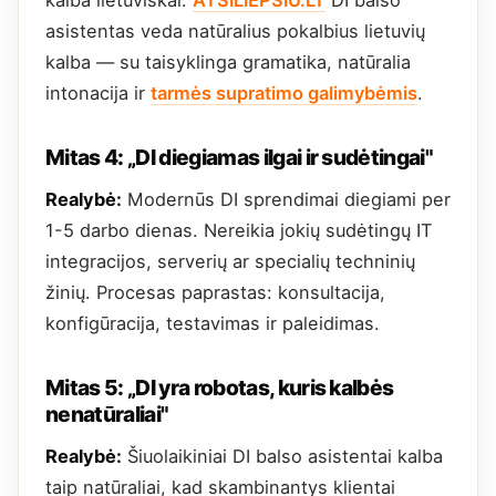
kalba lietuviškai.
ATSILIEPSIU.LT
DI balso
asistentas veda natūralius pokalbius lietuvių
kalba — su taisyklinga gramatika, natūralia
intonacija ir
tarmės supratimo galimybėmis
.
Mitas 4: „DI diegiamas ilgai ir sudėtingai"
Realybė:
Modernūs DI sprendimai diegiami per
1-5 darbo dienas. Nereikia jokių sudėtingų IT
integracijos, serverių ar specialių techninių
žinių. Procesas paprastas: konsultacija,
konfigūracija, testavimas ir paleidimas.
Mitas 5: „DI yra robotas, kuris kalbės
nenatūraliai"
Realybė:
Šiuolaikiniai DI balso asistentai kalba
taip natūraliai, kad skambinantys klientai