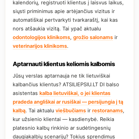
kalendorių, registruoti klientus į laisvus laikus,
siųsti priminimus apie artėjančius vizitus ir
automatiškai pertvarkyti tvarkaraštį, kai kas
nors atšaukia vizitą. Tai ypač aktualu
odontologijos klinikoms
,
grožio salonams
ir
veterinarijos klinikoms
.
Aptarnauti klientus keliomis kalbomis
Jūsų verslas aptarnauja ne tik lietuviškai
kalbančius klientus? ATSILIEPSIU.LT DI balso
asistentas
kalba lietuviškai, o jei klientas
pradeda angliškai ar rusiškai — persijungia į tą
kalbą
. Tai aktualu
viešbučiams
ir
restoranams
,
kur užsienio klientai — kasdienybė. Reikia
platesnio kalbų rinkinio ar sudėtingesnių
daugiakalbių scenarijų? Tokius sprendimus