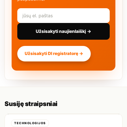
Užsisakyti naujienlaiškį →
Užsisakyti DI registratorę →
Susiję straipsniai
TECHNOLOGIJOS