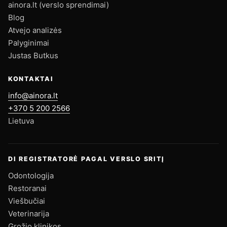
ainora.lt (verslo sprendimai)
Blog
Atvejo analizės
Palyginimai
Justas Butkus
KONTAKTAI
info@ainora.lt
+370 5 200 2566
Lietuva
DI REGISTRATORĖ PAGAL VERSLO SRITĮ
Odontologija
Restoranai
Viešbučiai
Veterinarija
Grožio klinikos