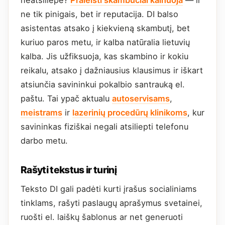
neatsiliepė?
Praleisti skambučiai kainuoja
— ir
ne tik pinigais, bet ir reputacija. DI balso
asistentas atsako į kiekvieną skambutį, bet
kuriuo paros metu, ir kalba natūralia lietuvių
kalba. Jis užfiksuoja, kas skambino ir kokiu
reikalu, atsako į dažniausius klausimus ir iškart
atsiunčia savininkui pokalbio santrauką el.
paštu. Tai ypač aktualu
autoservisams
,
meistrams
ir
lazerinių procedūrų klinikoms
, kur
savininkas fiziškai negali atsiliepti telefonu
darbo metu.
Rašyti tekstus ir turinį
Teksto DI gali padėti kurti įrašus socialiniams
tinklams, rašyti paslaugų aprašymus svetainei,
ruošti el. laiškų šablonus ar net generuoti