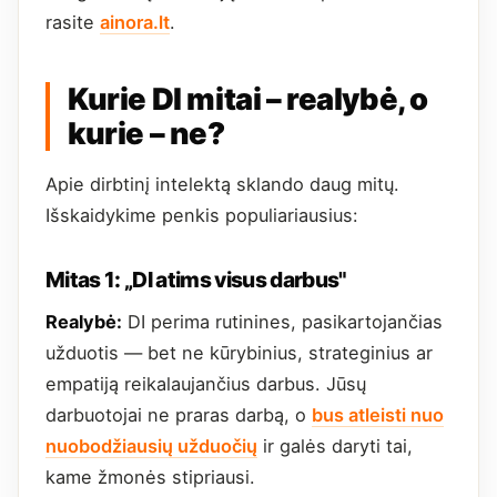
rasite
ainora.lt
.
Kurie DI mitai – realybė, o
kurie – ne?
Apie dirbtinį intelektą sklando daug mitų.
Išskaidykime penkis populiariausius:
Mitas 1: „DI atims visus darbus"
Realybė:
DI perima rutinines, pasikartojančias
užduotis — bet ne kūrybinius, strateginius ar
empatiją reikalaujančius darbus. Jūsų
darbuotojai ne praras darbą, o
bus atleisti nuo
nuobodžiausių užduočių
ir galės daryti tai,
kame žmonės stipriausi.