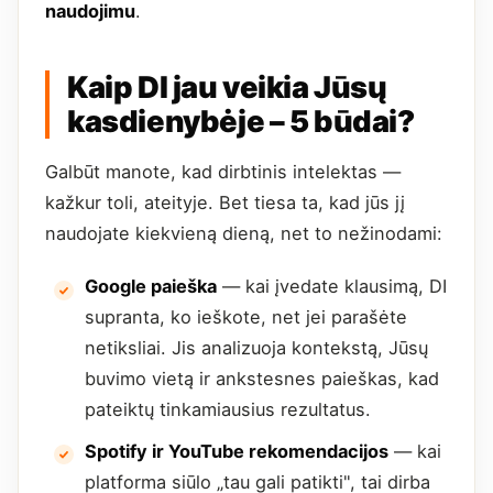
naudojimu
.
Kaip DI jau veikia Jūsų
kasdienybėje – 5 būdai?
Galbūt manote, kad dirbtinis intelektas —
kažkur toli, ateityje. Bet tiesa ta, kad jūs jį
naudojate kiekvieną dieną, net to nežinodami:
Google paieška
— kai įvedate klausimą, DI
supranta, ko ieškote, net jei parašėte
netiksliai. Jis analizuoja kontekstą, Jūsų
buvimo vietą ir ankstesnes paieškas, kad
pateiktų tinkamiausius rezultatus.
Spotify ir YouTube rekomendacijos
— kai
platforma siūlo „tau gali patikti", tai dirba