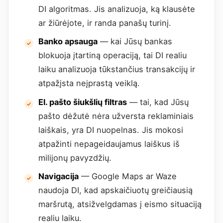
DI algoritmas. Jis analizuoja, ką klausėte
ar žiūrėjote, ir randa panašų turinį.
Banko apsauga
— kai Jūsų bankas
blokuoja įtartiną operaciją, tai DI realiu
laiku analizuoja tūkstančius transakcijų ir
atpažįsta neįprastą veiklą.
El. pašto šiukšlių filtras
— tai, kad Jūsų
pašto dėžutė nėra užversta reklaminiais
laiškais, yra DI nuopelnas. Jis mokosi
atpažinti nepageidaujamus laiškus iš
milijonų pavyzdžių.
Navigacija
— Google Maps ar Waze
naudoja DI, kad apskaičiuotų greičiausią
maršrutą, atsižvelgdamas į eismo situaciją
realiu laiku.