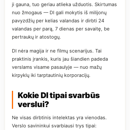
ji gauna, tuo geriau atlieka užduotis. Skirtumas
nuo žmogaus — DI gali mokytis iš milijonų
pavyzdžių per kelias valandas ir dirbti 24
valandas per parą, 7 dienas per savaitę, be
pertraukų ir atostogų.
DI nėra magija ir ne filmų scenarijus. Tai
praktinis įrankis, kuris jau šiandien padeda
verslams visame pasaulyje — nuo mažų
kirpyklų iki tarptautinių korporacijų.
Kokie DI tipai svarbūs
verslui?
Ne visas dirbtinis intelektas yra vienodas.
Verslo savininkui svarbiausi trys tipai: