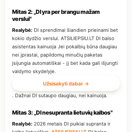
Mitas 2: „DI yra per brangu mažam
verslui"
Realybė:
DI sprendimai šiandien prieinami bet
kokio dydžio verslui. ATSILIEPSIU.LT DI balso
asistentas kainuoja Jei pokalbių būna daugiau
nei įprastai, papildomų minučių paketas
įsijungia automatiškai - jį bet kada gali išjungti
valdymo skydelyje.
Užsisakyti dabar →
. Dažnai DI sutaupo daugiau, nei kainuoja.
Mitas 3: „DI nesupranta lietuvių kalbos"
Realybė:
2026 metais DI puikiai supranta ir