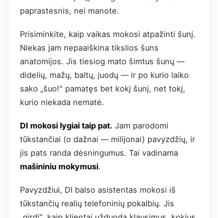
paprastesnis, nei manote.
Prisiminkite, kaip vaikas mokosi atpažinti šunį.
Niekas jam nepaaiškina tikslios šuns
anatomijos. Jis tiesiog mato šimtus šunų —
didelių, mažų, baltų, juodų — ir po kurio laiko
sako „šuo!" pamatęs bet kokį šunį, net tokį,
kurio niekada nematė.
DI mokosi lygiai taip pat.
Jam parodomi
tūkstančiai (o dažnai — milijonai) pavyzdžių, ir
jis pats randa dėsningumus. Tai vadinama
mašininiu mokymusi
.
Pavyzdžiui, DI balso asistentas mokosi iš
tūkstančių realių telefoninių pokalbių. Jis
„girdi", kaip klientai užduoda klausimus, kokius