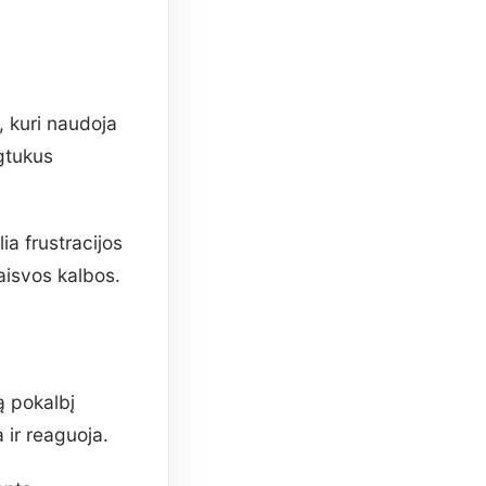
 kuri naudoja
ygtukus
ia frustracijos
aisvos kalbos.
ą pokalbį
 ir reaguoja.