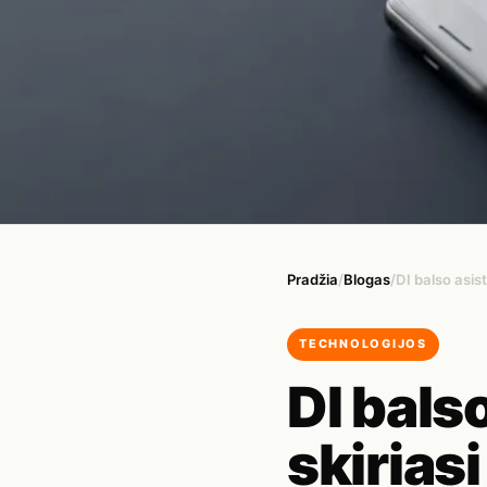
Pradžia
/
Blogas
/
DI balso asist
TECHNOLOGIJOS
DI bals
skiriasi