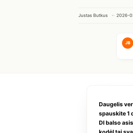
Justas Butkus
2026-0
JB
Daugelis ver
spauskite 1 
DI balso asis
kodėl tai sv