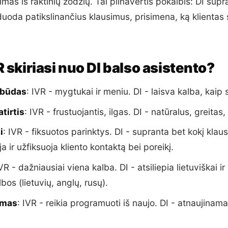
imas iš raktinių žodžių. Tai pilnavertis pokalbis: DI supr
duoda patikslinančius klausimus, prisimena, ką klientas
 skiriasi nuo DI balso asistento?
 būdas
: IVR - mygtukai ir meniu. DI - laisva kalba, kai
atirtis
: IVR - frustuojantis, ilgas. DI - natūralus, greita
i
: IVR - fiksuotos parinktys. DI - supranta bet kokį klau
a ir užfiksuoja kliento kontaktą bei poreikį.
IVR - dažniausiai viena kalba. DI - atsiliepia lietuviškai ir 
lbos (lietuvių, anglų, rusų).
imas
: IVR - reikia programuoti iš naujo. DI - atnaujinam