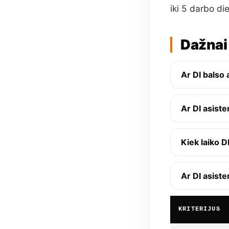
iki 5 darbo di
Dažnai
Ar DI balso
Ar DI asiste
Kiek laiko D
Ar DI asist
KRITERIJUS