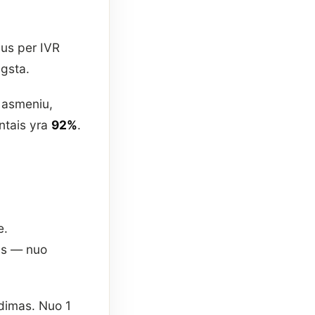
us per IVR
ngsta.
u asmeniu,
entais yra
92%
.
e.
ms — nuo
idimas. Nuo 1