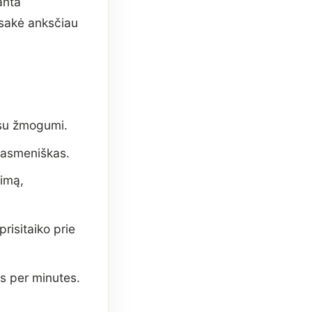
anta
 sakė anksčiau
p su žmogumi.
s, asmeniškas.
simą,
prisitaiko prie
as per minutes.