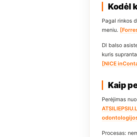
Kodėl 
Pagal rinkos 
meniu.
[Forre
DI balso asist
kuris supranta
[NICE inCont
Kaip pe
Perėjimas nuo 
ATSILIEPSIU.
odontologijos
Procesas: nem