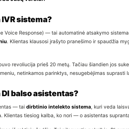
a IVR sistema?
ive Voice Response) — tai automatinė atsakymo sistema,
niu
. Klientas klausosi įrašyto pranešimo ir spaudžia m
uvo revoliucija prieš 20 metų. Tačiau šiandien jos sukel
i meniu, netinkamos parinktys, nesugebėjimas suprasti l
 DI balso asistentas?
tentas — tai
dirbtinio intelekto sistema
, kuri veda laisv
a. Klientas tiesiog kalba, ko nori — o asistentas supranta