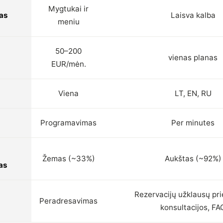
Mygtukai ir
as
Laisva kalba
meniu
50–200
vienas planas
EUR/mėn.
Viena
LT, EN, RU
Programavimas
Per minutes
Žemas (~33%)
Aukštas (~92%)
as
Rezervacijų užklausų pr
Peradresavimas
konsultacijos, FA