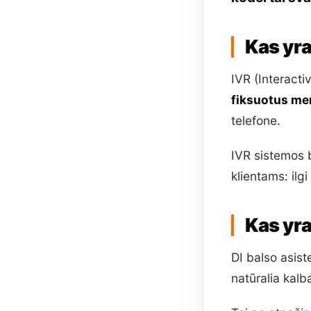
Kas yr
IVR (Interact
fiksuotus me
telefone.
IVR sistemos b
klientams: ilg
Kas yra
DI balso asis
natūralia kalb