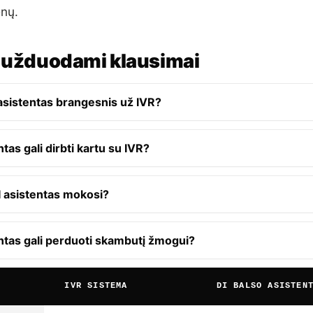
enų.
 užduodami klausimai
 asistentas brangesnis už IVR?
ntas gali dirbti kartu su IVR?
I asistentas mokosi?
entas gali perduoti skambutį žmogui?
IVR SISTEMA
DI BALSO ASISTEN