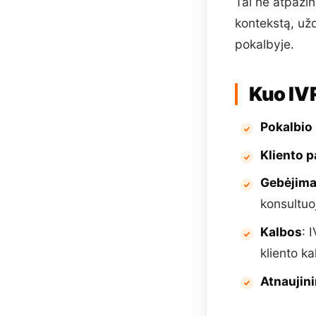
Tai ne atpažin
kontekstą, už
pokalbyje.
Kuo IVR
Pokalbio
Kliento p
Gebėjima
konsultuoj
Kalbos
: 
kliento ka
Atnaujin