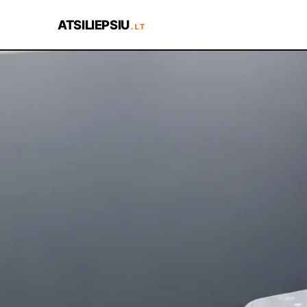
ATSILIEPSIU
.LT