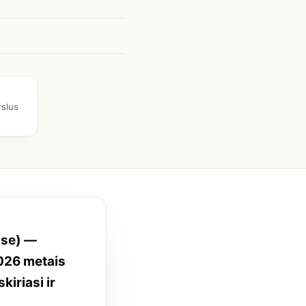
rslus
nse) —
2026 metais
kiriasi ir