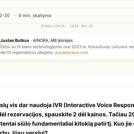
2-20
6 min. skaitymo
ATNAUJINTA: 2026-04-29
Justas Butkus
·
AINORA, MB įkūrėjas
Dirbu su DI balso technologijomis nuo 2023 m. Konsultuoju Lietuvos ve
dėl DI registratūros įdiegimo.
justasbutkus.com
slų vis dar naudoja IVR (Interactive Voice Respo
dėl rezervacijos, spauskite 2 dėl kainos. Tačiau 
tentai siūlo fundamentaliai kitokią patirtį. Kuo jie s
arbu Jūsų verslui?