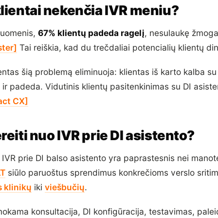
klientai nekenčia IVR meniu?
duomenis,
67% klientų padeda ragelį
, nesulaukę žmoga
ster]
Tai reiškia, kad du trečdaliai potencialių klientų di
entas šią problemą eliminuoja: klientas iš karto kalba s
 ir padeda. Vidutinis klientų pasitenkinimas su DI asist
act CX]
reiti nuo IVR prie DI asistento?
IVR prie DI balso asistento yra paprastesnis nei manot
LT
siūlo paruoštus sprendimus konkrečioms verslo sriti
 klinikų
iki
viešbučių
.
okama konsultacija, DI konfigūracija, testavimas, pale