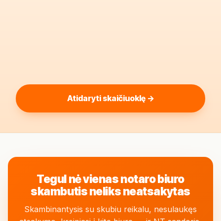
Atidaryti skaičiuoklę →
Tegul nė vienas notaro biuro
skambutis neliks neatsakytas
Skambinantysis su skubiu reikalu, nesulaukęs