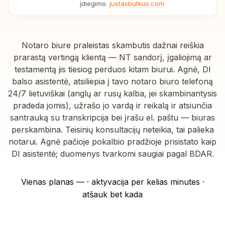
įdiegimo.
justasbutkus.com
Notaro biure praleistas skambutis dažnai reiškia
prarastą vertingą klientą — NT sandorį, įgaliojimą ar
testamentą jis tiesiog perduos kitam biurui. Agnė, DI
balso asistentė, atsiliepia į tavo notaro biuro telefoną
24/7 lietuviškai (anglų ar rusų kalba, jei skambinantysis
pradeda jomis), užrašo jo vardą ir reikalą ir atsiunčia
santrauką su transkripcija bei įrašu el. paštu — biuras
perskambina. Teisinių konsultacijų neteikia, tai palieka
notarui. Agnė pačioje pokalbio pradžioje prisistato kaip
DI asistentė; duomenys tvarkomi saugiai pagal BDAR.
Vienas planas — · aktyvacija per kelias minutes ·
atšauk bet kada