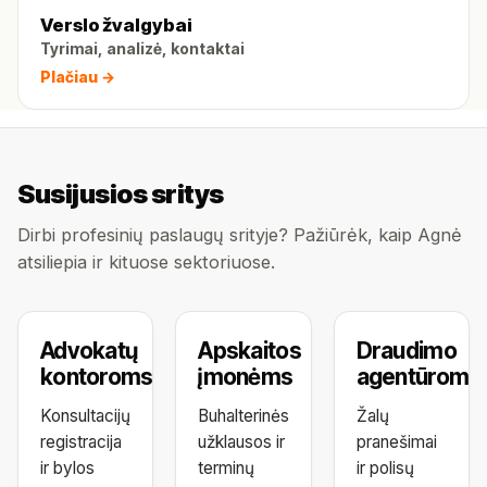
Verslo žvalgybai
Tyrimai, analizė, kontaktai
Plačiau →
Susijusios sritys
Dirbi profesinių paslaugų srityje? Pažiūrėk, kaip Agnė
atsiliepia ir kituose sektoriuose.
Advokatų
Apskaitos
Draudimo
kontoroms
įmonėms
agentūroms
Konsultacijų
Buhalterinės
Žalų
registracija
užklausos ir
pranešimai
ir bylos
terminų
ir polisų