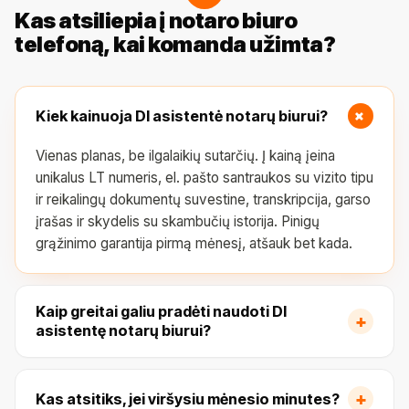
Kas atsiliepia į notaro biuro
telefoną, kai komanda užimta?
+
Kiek kainuoja DI asistentė notarų biurui?
Vienas planas, be ilgalaikių sutarčių. Į kainą įeina
unikalus LT numeris, el. pašto santraukos su vizito tipu
ir reikalingų dokumentų suvestine, transkripcija, garso
įrašas ir skydelis su skambučių istorija. Pinigų
grąžinimo garantija pirmą mėnesį, atšauk bet kada.
Kaip greitai galiu pradėti naudoti DI
+
asistentę notarų biurui?
+
Kas atsitiks, jei viršysiu mėnesio minutes?