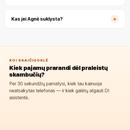
+
Kas jei Agnė suklysta?
ROI SKAIČIUOKLĖ
Kiek pajamų prarandi dėl praleistų
skambučių?
Per 30 sekundžių pamatysi, kiek tau kainuoja
neatsakytas telefonas — ir kiek galėtų atgauti DI
asistentė.