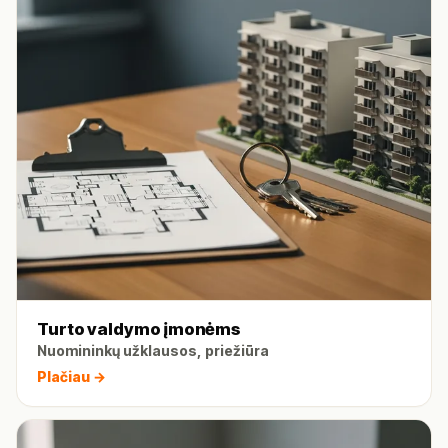
Turto valdymo įmonėms
Nuomininkų užklausos, priežiūra
Plačiau →