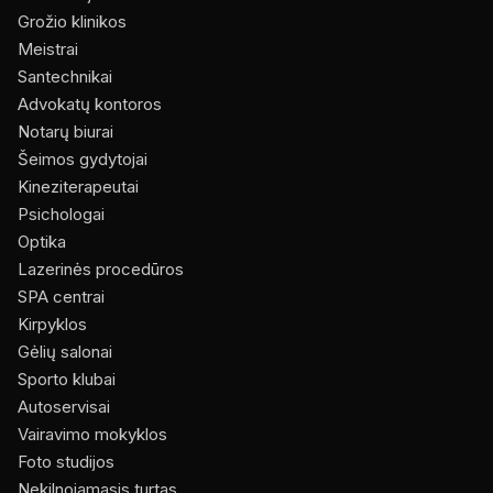
Grožio klinikos
Meistrai
Santechnikai
Advokatų kontoros
Notarų biurai
Šeimos gydytojai
Kineziterapeutai
Psichologai
Optika
Lazerinės procedūros
SPA centrai
Kirpyklos
Gėlių salonai
Sporto klubai
Autoservisai
Vairavimo mokyklos
Foto studijos
Nekilnojamasis turtas