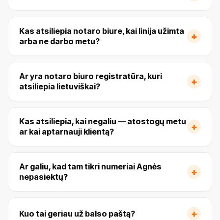
Kas atsiliepia notaro biure, kai linija užimta
+
arba ne darbo metu?
Ar yra notaro biuro registratūra, kuri
+
atsiliepia lietuviškai?
Kas atsiliepia, kai negaliu — atostogų metu
+
ar kai aptarnauji klientą?
Ar galiu, kad tam tikri numeriai Agnės
+
nepasiektų?
+
Kuo tai geriau už balso paštą?