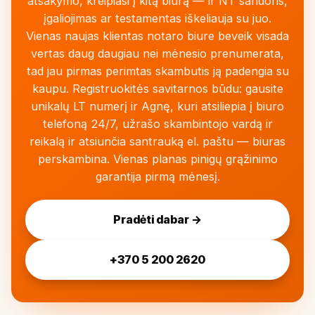
atsakymo, kreipiasi į kitą biurą — ir NT sandoris,
įgaliojimas ar testamentas iškeliauja su juo.
Vienas naujas klientas notaro biure beveik visada
vertas daug daugiau nei mėnesio prenumerata,
tad jau pirmas perimtas skambutis ją padengia su
kaupu. Registruokitės savitarnos būdu: gausite
unikalų LT numerį ir Agnę, kuri atsiliepia į biuro
telefoną 24/7, užrašo skambintojo vardą ir
reikalą ir atsiunčia santrauką el. paštu — biuras
perskambina. Vienas planas pinigų grąžinimo
garantija pirmą mėnesį.
Pradėti dabar →
+370 5 200 2620