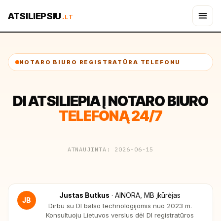
ATSILIEPSIU
.LT
NOTARO BIURO REGISTRATŪRA TELEFONU
DI ATSILIEPIA Į NOTARO BIURO
TELEFONĄ 24/7
ATNAUJINTA: 2026-06-15
Justas Butkus
·
AINORA, MB įkūrėjas
JB
Dirbu su DI balso technologijomis nuo 2023 m.
Konsultuoju Lietuvos verslus dėl DI registratūros