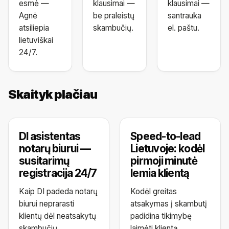
esmė —
klausimai —
klausimai —
Agnė
be praleistų
santrauka
atsiliepia
skambučių.
el. paštu.
lietuviškai
24/7.
Skaityk plačiau
DI asistentas
Speed-to-lead
notarų biurui —
Lietuvoje: kodėl
susitarimų
pirmoji minutė
registracija 24/7
lemia klientą
Kaip DI padeda notarų
Kodėl greitas
biurui neprarasti
atsakymas į skambutį
klientų dėl neatsakytų
padidina tikimybę
skambučių.
laimėti klientą.