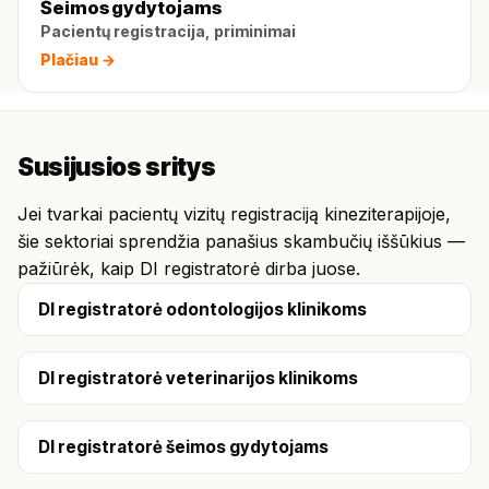
Šeimos gydytojams
Pacientų registracija, priminimai
Plačiau →
Susijusios sritys
Jei tvarkai pacientų vizitų registraciją kineziterapijoje,
šie sektoriai sprendžia panašius skambučių iššūkius —
pažiūrėk, kaip DI registratorė dirba juose.
DI registratorė odontologijos klinikoms
DI registratorė veterinarijos klinikoms
DI registratorė šeimos gydytojams