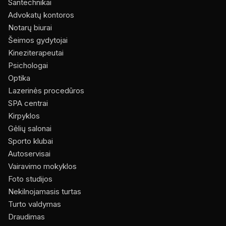
Santechnikai
Advokatų kontoros
Notarų biurai
Šeimos gydytojai
Kineziterapeutai
Psichologai
Optika
Lazerinės procedūros
SPA centrai
Kirpyklos
Gėlių salonai
Sporto klubai
Autoservisai
Vairavimo mokyklos
Foto studijos
Nekilnojamasis turtas
Turto valdymas
Draudimas