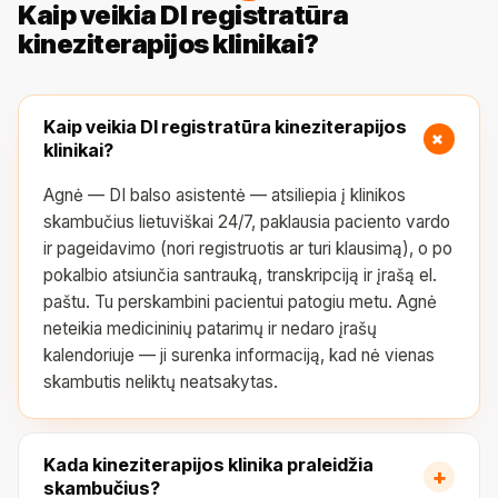
Kaip veikia DI registratūra
kineziterapijos klinikai?
Kaip veikia DI registratūra kineziterapijos
+
klinikai?
Agnė — DI balso asistentė — atsiliepia į klinikos
skambučius lietuviškai 24/7, paklausia paciento vardo
ir pageidavimo (nori registruotis ar turi klausimą), o po
pokalbio atsiunčia santrauką, transkripciją ir įrašą el.
paštu. Tu perskambini pacientui patogiu metu. Agnė
neteikia medicininių patarimų ir nedaro įrašų
kalendoriuje — ji surenka informaciją, kad nė vienas
skambutis neliktų neatsakytas.
Kada kineziterapijos klinika praleidžia
+
skambučius?