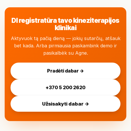
DI registratūra tavo kineziterapijos
klinikai
Aktyvuok tą pačią dieną — jokių sutarčių, atšauk
bet kada. Arba pirmiausia paskambink demo ir
pasikalbėk su Agne.
Pradėti dabar →
+370 5 200 2620
Užsisakyti dabar →