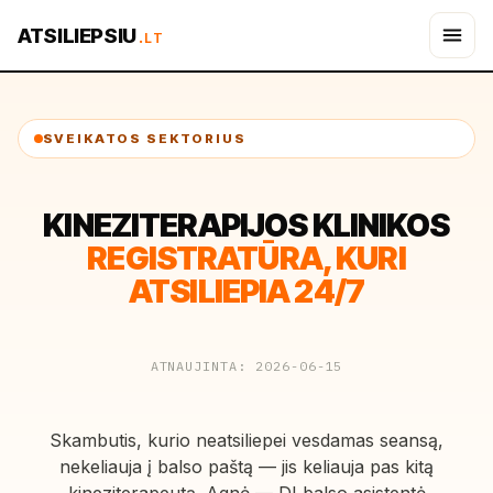
ATSILIEPSIU
.LT
SVEIKATOS SEKTORIUS
KINEZITERAPIJOS KLINIKOS
REGISTRATŪRA, KURI
ATSILIEPIA 24/7
ATNAUJINTA: 2026-06-15
Skambutis, kurio neatsiliepei vesdamas seansą,
nekeliauja į balso paštą — jis keliauja pas kitą