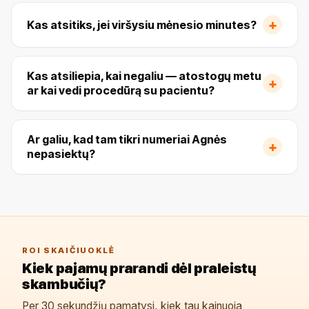
+
Kas atsitiks, jei viršysiu mėnesio minutes?
Kas atsiliepia, kai negaliu — atostogų metu
+
ar kai vedi procedūrą su pacientu?
Ar galiu, kad tam tikri numeriai Agnės
+
nepasiektų?
ROI SKAIČIUOKLĖ
Kiek pajamų prarandi dėl praleistų
skambučių?
Per 30 sekundžių pamatysi, kiek tau kainuoja