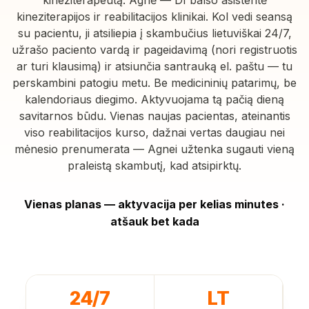
kineziterapeutą. Agnė — DI balso asistentė
kineziterapijos ir reabilitacijos klinikai. Kol vedi seansą
su pacientu, ji atsiliepia į skambučius lietuviškai 24/7,
užrašo paciento vardą ir pageidavimą (nori registruotis
ar turi klausimą) ir atsiunčia santrauką el. paštu — tu
perskambini patogiu metu. Be medicininių patarimų, be
kalendoriaus diegimo. Aktyvuojama tą pačią dieną
savitarnos būdu. Vienas naujas pacientas, ateinantis
viso reabilitacijos kurso, dažnai vertas daugiau nei
mėnesio prenumerata — Agnei užtenka sugauti vieną
praleistą skambutį, kad atsipirktų.
Vienas planas — aktyvacija per kelias minutes ·
atšauk bet kada
24/7
LT