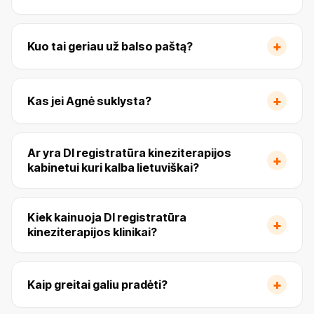
+
Kuo tai geriau už balso paštą?
+
Kas jei Agnė suklysta?
Ar yra DI registratūra kineziterapijos
+
kabinetui kuri kalba lietuviškai?
Kiek kainuoja DI registratūra
+
kineziterapijos klinikai?
+
Kaip greitai galiu pradėti?