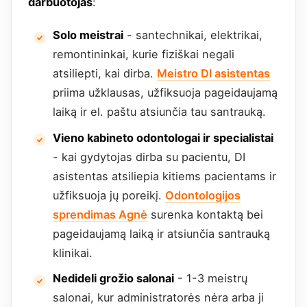
darbuotojas
:
Solo meistrai
- santechnikai, elektrikai,
remontininkai, kurie fiziškai negali
atsiliepti, kai dirba.
Meistro DI asistentas
priima užklausas, užfiksuoja pageidaujamą
laiką ir el. paštu atsiunčia tau santrauką.
Vieno kabineto odontologai ir specialistai
- kai gydytojas dirba su pacientu, DI
asistentas atsiliepia kitiems pacientams ir
užfiksuoja jų poreikį.
Odontologijos
sprendimas Agnė
surenka kontaktą bei
pageidaujamą laiką ir atsiunčia santrauką
klinikai.
Nedideli grožio salonai
- 1-3 meistrų
salonai, kur administratorės nėra arba ji