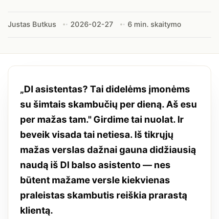
Justas Butkus
2026-02-27
6 min. skaitymo
„DI asistentas? Tai didelėms įmonėms
su šimtais skambučių per dieną. Aš esu
per mažas tam." Girdime tai nuolat. Ir
beveik visada tai netiesa. Iš tikrųjų
mažas verslas dažnai gauna didžiausią
naudą iš DI balso asistento — nes
būtent mažame versle kiekvienas
praleistas skambutis reiškia prarastą
klientą.