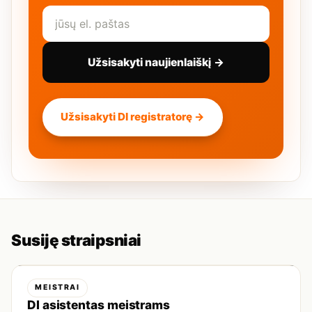
Užsisakyti naujienlaiškį →
Užsisakyti DI registratorę →
Susiję straipsniai
MEISTRAI
DI asistentas meistrams