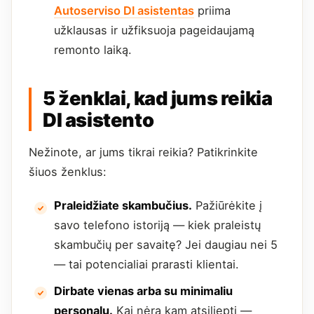
Autoserviso DI asistentas
priima
užklausas ir užfiksuoja pageidaujamą
remonto laiką.
5 ženklai, kad jums reikia
DI asistento
Nežinote, ar jums tikrai reikia? Patikrinkite
šiuos ženklus:
Praleidžiate skambučius.
Pažiūrėkite į
savo telefono istoriją — kiek praleistų
skambučių per savaitę? Jei daugiau nei 5
— tai potencialiai prarasti klientai.
Dirbate vienas arba su minimaliu
personalu.
Kai nėra kam atsiliepti —