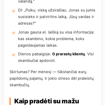
valandą."
DI: „Puiku, viską užsirašiau. Jonas su jumis
susisieks ir patvirtins laiką. Jūsų vardas ir
adresas?"
Jonas gauna el. laišką su visa informacija:
kas skambino, kokia problema, koks
pageidaujamas laikas.
Dienos pabaigoje:
0 prarastų klientų
. Visi
skambučiai apdoroti.
Skirtumas? Per mėnesį — tūkstančiai eurų
papildomų pajamų. Ir jokio streso dėl praleistų
skambučių.
Kaip pradėti su mažu