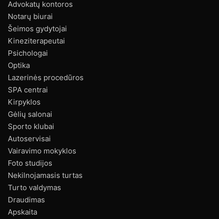
Advokatų kontoros
Notarų biurai
Šeimos gydytojai
Kineziterapeutai
Psichologai
Optika
Lazerinės procedūros
SPA centrai
Kirpyklos
Gėlių salonai
Sporto klubai
Autoservisai
Vairavimo mokyklos
Foto studijos
Nekilnojamasis turtas
Turto valdymas
Draudimas
Apskaita