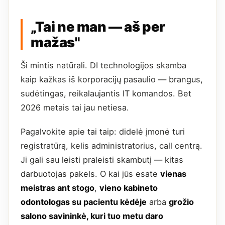
„Tai ne man — aš per
mažas"
Ši mintis natūrali. DI technologijos skamba
kaip kažkas iš korporacijų pasaulio — brangus,
sudėtingas, reikalaujantis IT komandos. Bet
2026 metais tai jau netiesa.
Pagalvokite apie tai taip: didelė įmonė turi
registratūrą, kelis administratorius, call centrą.
Ji gali sau leisti praleisti skambutį — kitas
darbuotojas pakels. O kai jūs esate
vienas
meistras ant stogo
,
vieno kabineto
odontologas su pacientu kėdėje
arba
grožio
salono savininkė, kuri tuo metu daro