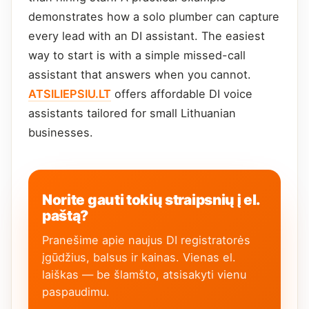
demonstrates how a solo plumber can capture
every lead with an DI assistant. The easiest
way to start is with a simple missed-call
assistant that answers when you cannot.
ATSILIEPSIU.LT
offers affordable DI voice
assistants tailored for small Lithuanian
businesses.
Norite gauti tokių straipsnių į el.
paštą?
Pranešime apie naujus DI registratorės
įgūdžius, balsus ir kainas. Vienas el.
laiškas — be šlamšto, atsisakyti vienu
paspaudimu.