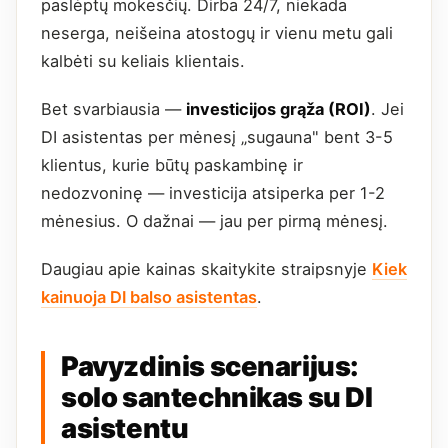
paslėptų mokesčių. Dirba 24/7, niekada
neserga, neišeina atostogų ir vienu metu gali
kalbėti su keliais klientais.
Bet svarbiausia —
investicijos grąža (ROI)
. Jei
DI asistentas per mėnesį „sugauna" bent 3-5
klientus, kurie būtų paskambinę ir
nedozvoninę — investicija atsiperka per 1-2
mėnesius. O dažnai — jau per pirmą mėnesį.
Daugiau apie kainas skaitykite straipsnyje
Kiek
kainuoja DI balso asistentas
.
Pavyzdinis scenarijus:
solo santechnikas su DI
asistentu