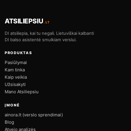
ATSILIEPSIU
.LT
DI atsiliepia, kai tu negali. Lietuviškai kalbanti
DI balso asistentė smulkiam verslui.
PRODUKTAS
Pasiūlymai
Kam tinka
Kaip veikia
Užsisakyti
Mano Atsiliepsiu
ĮMONĖ
ainora.lt (verslo sprendimai)
Blog
Atvejo analizės