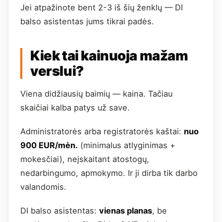
Jei atpažinote bent 2-3 iš šių ženklų — DI
balso asistentas jums tikrai padės.
Kiek tai kainuoja mažam
verslui?
Viena didžiausių baimių — kaina. Tačiau
skaičiai kalba patys už save.
Administratorės arba registratorės kaštai:
nuo
900 EUR/mėn.
(minimalus atlyginimas +
mokesčiai), neįskaitant atostogų,
nedarbingumo, apmokymo. Ir ji dirba tik darbo
valandomis.
DI balso asistentas:
vienas planas
, be