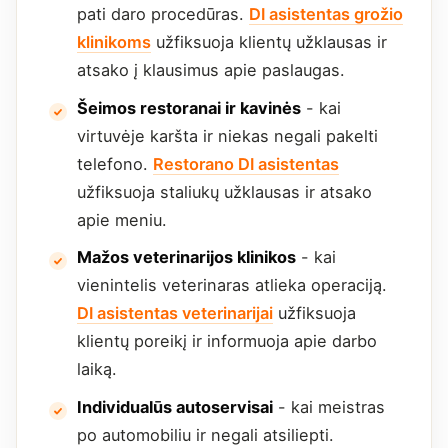
pati daro procedūras.
DI asistentas grožio
klinikoms
užfiksuoja klientų užklausas ir
atsako į klausimus apie paslaugas.
Šeimos restoranai ir kavinės
- kai
virtuvėje karšta ir niekas negali pakelti
telefono.
Restorano DI asistentas
užfiksuoja staliukų užklausas ir atsako
apie meniu.
Mažos veterinarijos klinikos
- kai
vienintelis veterinaras atlieka operaciją.
DI asistentas veterinarijai
užfiksuoja
klientų poreikį ir informuoja apie darbo
laiką.
Individualūs autoservisai
- kai meistras
po automobiliu ir negali atsiliepti.