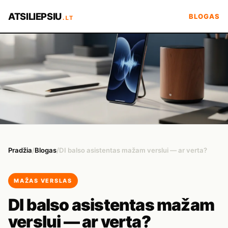
ATSILIEPSIU
BLOGAS
.LT
Pradžia
/
Blogas
/
DI balso asistentas mažam verslui — ar verta?
MAŽAS VERSLAS
DI balso asistentas mažam
verslui — ar verta?