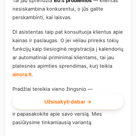
Tai jau sprendžia
80% problemos
— klientas
nesiskambina konkurentui, o jūs galite
perskambinti, kai laisvas.
DI asistentas taip pat konsultuoja klientus apie
kainas ir paslaugas. O jei vėliau prireiks tokių
funkcijų kaip tiesioginė registracija į kalendorių
ar automatiniai priminimai klientams, tai jau
platesnės apimties sprendimas, kurį teikia
ainora.lt
.
Pradžiai tereikia vieno žingsnio —
Užsisakyti dabar →
ir papasakokite apie savo verslą. Mes
pasiūlysime tinkamiausią variantą.