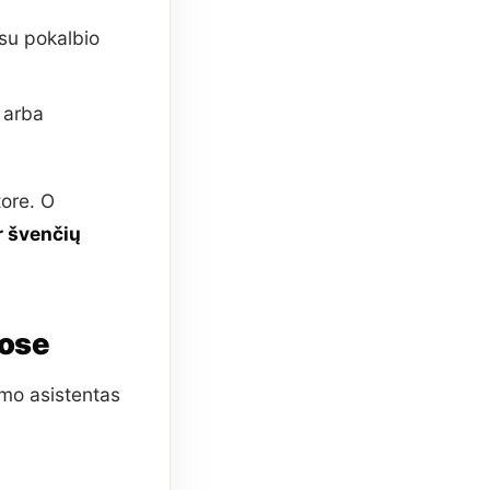
 su pokalbio
 arba
tore. O
ir švenčių
jose
imo asistentas