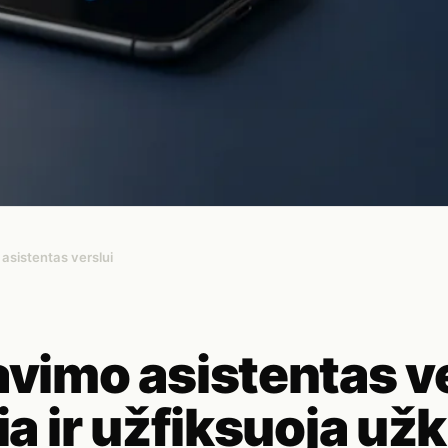
asistentas verslui
avimo asistentas v
pia ir užfiksuoja už