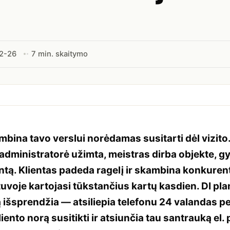
2-26
7 min. skaitymo
mbina tavo verslui norėdamas susitarti dėl vizito
dministratorė užimta, meistras dirba objekte, g
ntą. Klientas padeda ragelį ir skambina konkurent
etuvoje kartojasi tūkstančius kartų kasdien. DI pl
ą išsprendžia — atsiliepia telefonu 24 valandas pe
iento norą susitikti ir atsiunčia tau santrauką el.