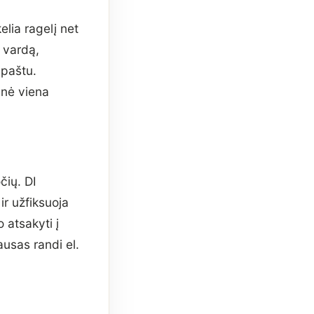
elia ragelį net
 vardą,
 paštu.
 nė viena
ių. DI
ir užfiksuoja
 atsakyti į
usas randi el.