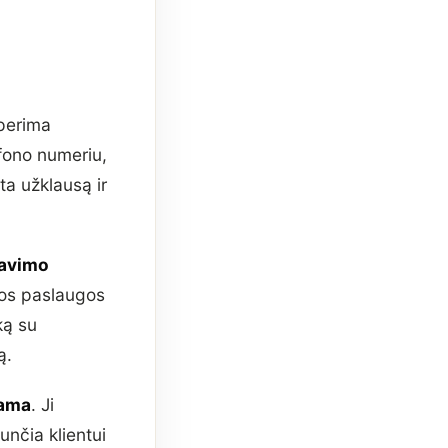
 perima
fono numeriu,
ta užklausą ir
navimo
ios paslaugos
ką su
ą.
rama
. Ji
unčia klientui