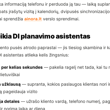
a informaciją telefonu ir perduoda ją tau — laiką suplanu
 pats įrašytų vizitą į kalendorių, dvipusės sinchronizaci
tai sprendžia
ainora.lt
verslo sprendimai.
ikia DI planavimo asistentas
iento pusės atrodo paprastai — jis tiesiog skambina ir k
I asistentas atlieka kelis žingsnius:
a per kelias sekundes
— pakelia ragelį net tada, kai tu n
 lietuviškai
a užklausą
— supranta, kokios paslaugos klientas nori ir
tą pageidauja vizito
ja detales
— užrašo kliento vardą, telefono numerį, pa
ir norimą laiką ar dieną