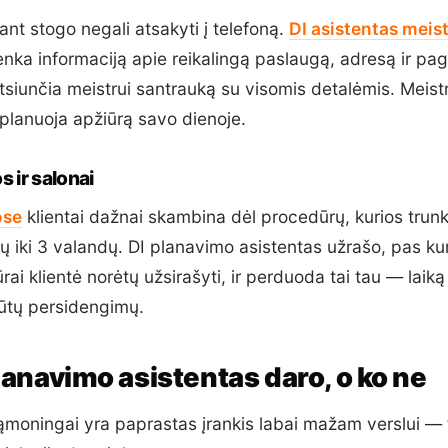
nt stogo negali atsakyti į telefoną.
DI asistentas meis
enka informaciją apie reikalingą paslaugą, adresą ir p
atsiunčia meistrui santrauką su visomis detalėmis. Meist
uplanuoja apžiūrą savo dienoje.
s ir salonai
ose
klientai dažnai skambina dėl procedūrų, kurios trunk
 iki 3 valandų. DI planavimo asistentas užrašo, pas kurį
rai klientė norėtų užsirašyti, ir perduoda tai tau — laiką
ūtų persidengimų.
lanavimo asistentas daro, o ko ne
 sąmoningai yra paprastas įrankis labai mažam verslui — 