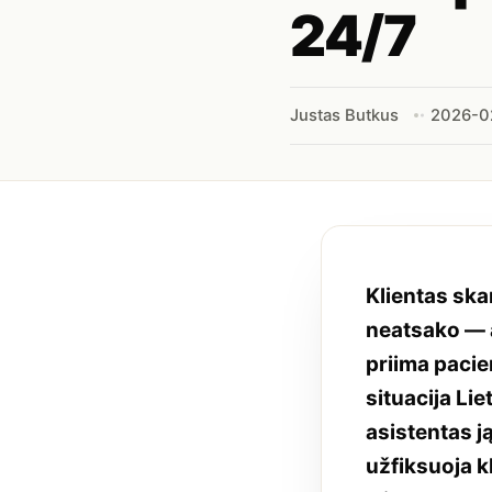
24/7
Justas Butkus
2026-0
Klientas ska
neatsako — a
priima pacie
situacija Li
asistentas j
užfiksuoja kl