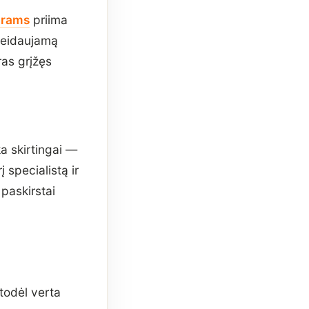
trams
priima
ageidaujamą
ras grįžęs
a skirtingai —
 specialistą ir
 paskirstai
todėl verta