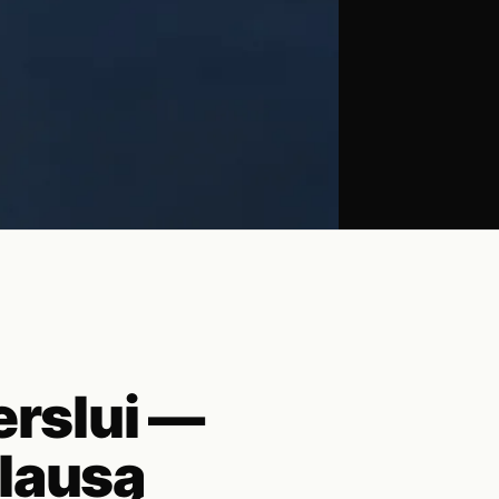
erslui —
klausą