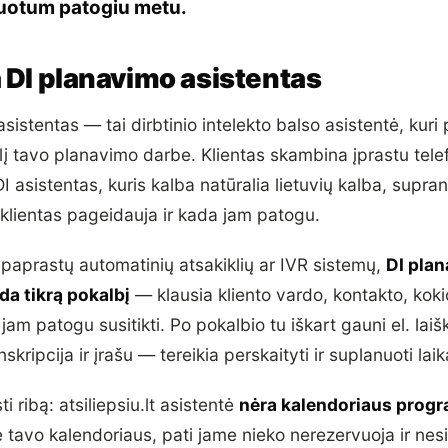
nuotum patogiu metu.
 DI planavimo asistentas
sistentas — tai dirbtinio intelekto balso asistentė, kuri
į tavo planavimo darbe. Klientas skambina įprastu tele
I asistentas, kuris kalba natūralia lietuvių kalba, supran
 klientas pageidauja ir kada jam patogu.
 paprastų automatinių atsakiklių ar IVR sistemų,
DI pla
da tikrą pokalbį
— klausia kliento vardo, kontakto, kok
a jam patogu susitikti. Po pokalbio tu iškart gauni el. laiš
skripcija ir įrašu — tereikia perskaityti ir suplanuoti laik
i ribą: atsiliepsiu.lt asistentė
nėra kalendoriaus prog
e tavo kalendoriaus, pati jame nieko nerezervuoja ir nesi