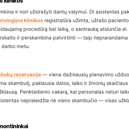
 klinikos
bina ir nori užsirašyti dantų valymui. DI asistentas pak
tologijos klinikos
registratūra užimta, užrašo paciento
idaujamą procedūrą bei laiką, o santrauką atsiunčia el.
rskaito ir perskambina patvirtinti — taip neprarandama
e darbo metu.
liukų rezervacija
— viena dažniausių planavimo užduoč
ima skambutį, paklausia datos, laiko ir žmonių skaičiaus 
žklausą. Penktadienio vakarą, kai personalas neturi laiko
sistentas nepraleidžia nė vieno skambučio — visas užkla
emontininkai