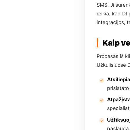
SMS. Ji surenk
reikia, kad DI
integracijos, 
Kaip ve
Procesas iš kl
Užkulisiuose D
Atsiliepi
prisistato
Atpažįst
specialis
Užfiksuo
paslaugą 