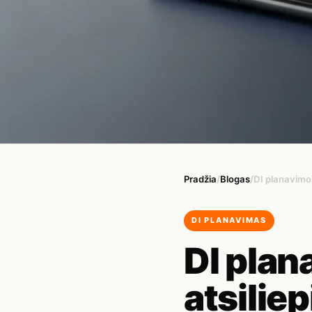
Pradžia
/
Blogas
/
DI planavimo 
DI PLANAVIMAS
DI plan
atsilie