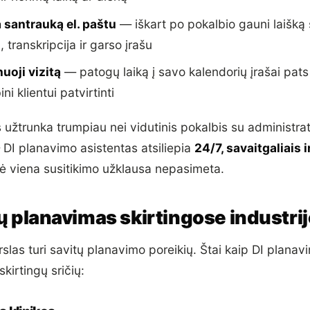
 santrauką el. paštu
— iškart po pokalbio gauni laišką
 transkripcija ir garso įrašu
uoji vizitą
— patogų laiką į savo kalendorių įrašai pats
i klientui patvirtinti
 užtrunka trumpiau nei vidutinis pokalbis su administra
 DI planavimo asistentas atsiliepia
24/7, savaitgaliais 
 nė viena susitikimo užklausa nepasimeta.
tų planavimas skirtingose industri
slas turi savitų planavimo poreikių. Štai kaip DI planav
skirtingų sričių: