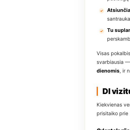
Atsiunčia
santrauka,
Tu suplan
perskambin
Visas pokalbis
svarbiausia —
dienomis
, ir
DI vizi
Kiekvienas ver
prisitaiko prie 