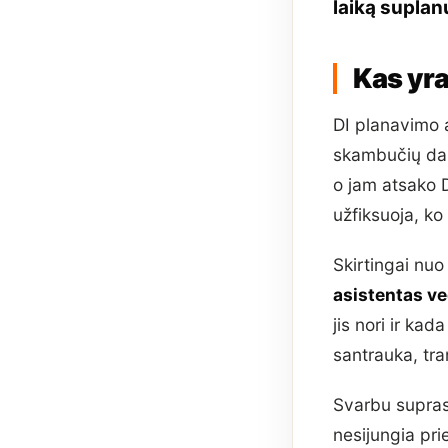
laiką supla
Kas yra
DI planavimo a
skambučių dal
o jam atsako D
užfiksuoja, ko
Skirtingai nuo
asistentas ve
jis nori ir kad
santrauka, tran
Svarbu suprast
nesijungia pri