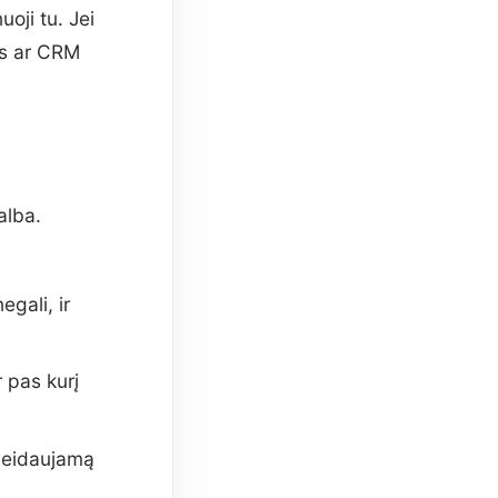
oji tu. Jei
jos ar CRM
alba.
egali, ir
 pas kurį
geidaujamą