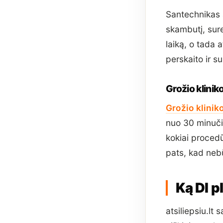
Santechnikas a
skambutį, sur
laiką, o tada 
perskaito ir s
Grožio kliniko
Grožio klinik
nuo 30 minučių
kokiai procedū
pats, kad neb
Ką DI p
atsiliepsiu.lt