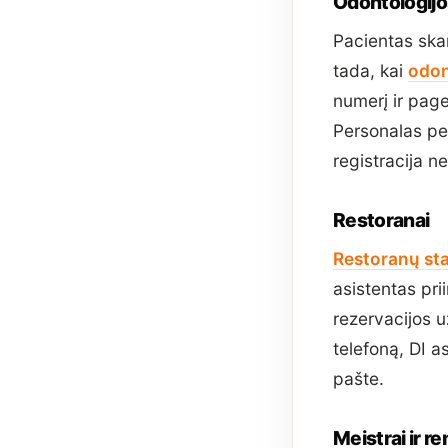
Odontologijos
Pacientas skam
tada, kai
odon
numerį ir page
Personalas pe
registracija n
Restoranai
Restoranų sta
asistentas pri
rezervacijos u
telefoną, DI a
pašte.
Meistrai ir r