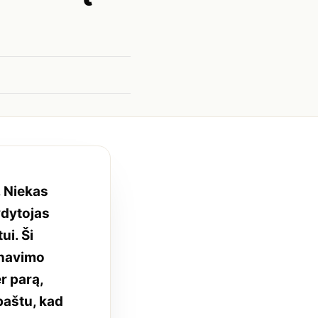
. Niekas
ydytojas
ui. Ši
anavimo
r parą,
 paštu, kad