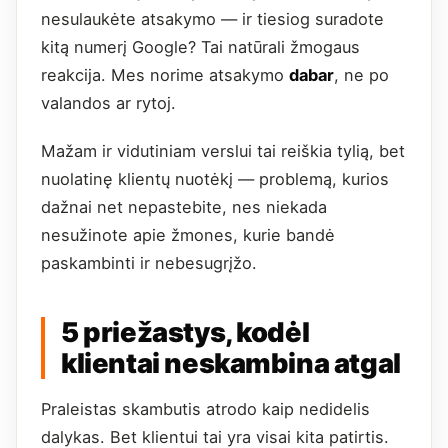
nesulaukėte atsakymo — ir tiesiog suradote
kitą numerį Google? Tai natūrali žmogaus
reakcija. Mes norime atsakymo
dabar
, ne po
valandos ar rytoj.
Mažam ir vidutiniam verslui tai reiškia tylią, bet
nuolatinę klientų nuotėkį — problemą, kurios
dažnai net nepastebite, nes niekada
nesužinote apie žmones, kurie bandė
paskambinti ir nebesugrįžo.
5 priežastys, kodėl
klientai neskambina atgal
Praleistas skambutis atrodo kaip nedidelis
dalykas. Bet klientui tai yra visai kita patirtis.