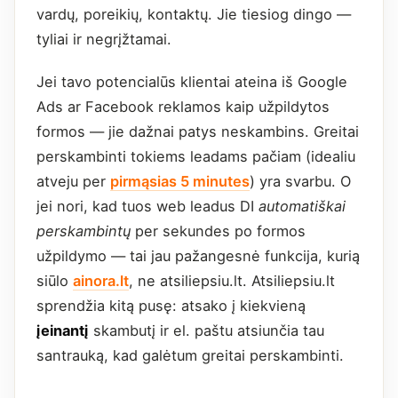
vardų, poreikių, kontaktų. Jie tiesiog dingo —
tyliai ir negrįžtamai.
Jei tavo potencialūs klientai ateina iš Google
Ads ar Facebook reklamos kaip užpildytos
formos — jie dažnai patys neskambins. Greitai
perskambinti tokiems leadams pačiam (idealiu
atveju per
pirmąsias 5 minutes
) yra svarbu. O
jei nori, kad tuos web leadus DI
automatiškai
perskambintų
per sekundes po formos
užpildymo — tai jau pažangesnė funkcija, kurią
siūlo
ainora.lt
, ne atsiliepsiu.lt. Atsiliepsiu.lt
sprendžia kitą pusę: atsako į kiekvieną
įeinantį
skambutį ir el. paštu atsiunčia tau
santrauką, kad galėtum greitai perskambinti.