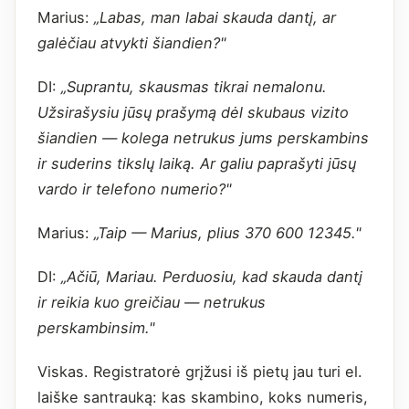
Marius:
„Labas, man labai skauda dantį, ar
galėčiau atvykti šiandien?"
DI:
„Suprantu, skausmas tikrai nemalonu.
Užsirašysiu jūsų prašymą dėl skubaus vizito
šiandien — kolega netrukus jums perskambins
ir suderins tikslų laiką. Ar galiu paprašyti jūsų
vardo ir telefono numerio?"
Marius:
„Taip — Marius, plius 370 600 12345."
DI:
„Ačiū, Mariau. Perduosiu, kad skauda dantį
ir reikia kuo greičiau — netrukus
perskambinsim."
Viskas. Registratorė grįžusi iš pietų jau turi el.
laiške santrauką: kas skambino, koks numeris,