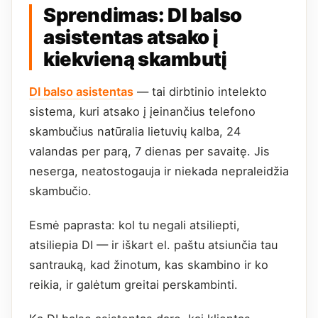
Sprendimas: DI balso
asistentas atsako į
kiekvieną skambutį
DI balso asistentas
— tai dirbtinio intelekto
sistema, kuri atsako į įeinančius telefono
skambučius natūralia lietuvių kalba, 24
valandas per parą, 7 dienas per savaitę. Jis
neserga, neatostogauja ir niekada nepraleidžia
skambučio.
Esmė paprasta: kol tu negali atsiliepti,
atsiliepia DI — ir iškart el. paštu atsiunčia tau
santrauką, kad žinotum, kas skambino ir ko
reikia, ir galėtum greitai perskambinti.