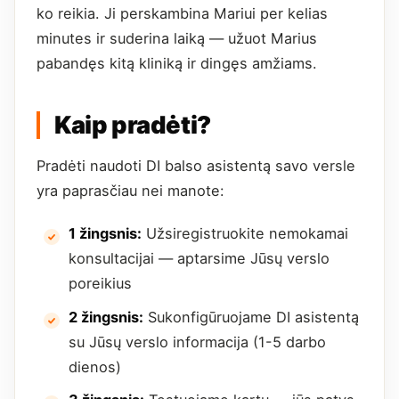
ko reikia. Ji perskambina Mariui per kelias
minutes ir suderina laiką — užuot Marius
pabandęs kitą kliniką ir dingęs amžiams.
Kaip pradėti?
Pradėti naudoti DI balso asistentą savo versle
yra paprasčiau nei manote:
1 žingsnis:
Užsiregistruokite nemokamai
konsultacijai — aptarsime Jūsų verslo
poreikius
2 žingsnis:
Sukonfigūruojame DI asistentą
su Jūsų verslo informacija (1-5 darbo
dienos)