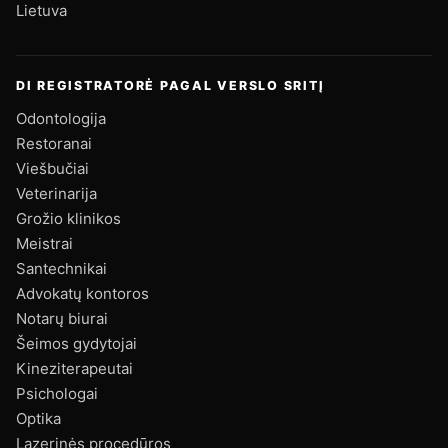
Lietuva
DI REGISTRATORĖ PAGAL VERSLO SRITĮ
Odontologija
Restoranai
Viešbučiai
Veterinarija
Grožio klinikos
Meistrai
Santechnikai
Advokatų kontoros
Notarų biurai
Šeimos gydytojai
Kineziterapeutai
Psichologai
Optika
Lazerinės procedūros