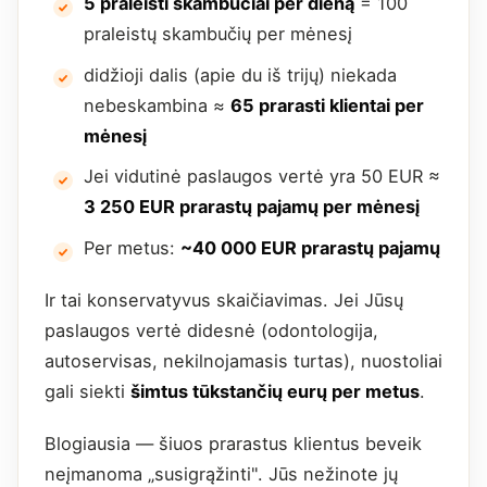
5 praleisti skambučiai per dieną
= 100
praleistų skambučių per mėnesį
didžioji dalis (apie du iš trijų) niekada
nebeskambina ≈
65 prarasti klientai per
mėnesį
Jei vidutinė paslaugos vertė yra 50 EUR ≈
3 250 EUR prarastų pajamų per mėnesį
Per metus:
~40 000 EUR prarastų pajamų
Ir tai konservatyvus skaičiavimas. Jei Jūsų
paslaugos vertė didesnė (odontologija,
autoservisas, nekilnojamasis turtas), nuostoliai
gali siekti
šimtus tūkstančių eurų per metus
.
Blogiausia — šiuos prarastus klientus beveik
neįmanoma „susigrąžinti". Jūs nežinote jų