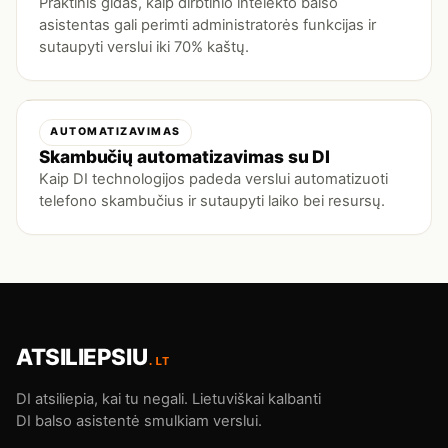
Praktinis gidas, kaip dirbtinio intelekto balso
asistentas gali perimti administratorės funkcijas ir
sutaupyti verslui iki 70% kaštų.
AUTOMATIZAVIMAS
Skambučių automatizavimas su DI
Kaip DI technologijos padeda verslui automatizuoti
telefono skambučius ir sutaupyti laiko bei resursų.
ATSILIEPSIU
.LT
DI atsiliepia, kai tu negali. Lietuviškai kalbanti
DI balso asistentė smulkiam verslui.