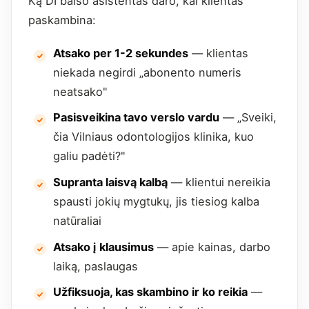
Ką DI balso asistentas daro, kai klientas
paskambina:
Atsako per 1-2 sekundes
— klientas
niekada negirdi „abonento numeris
neatsako"
Pasisveikina tavo verslo vardu
— „Sveiki,
čia Vilniaus odontologijos klinika, kuo
galiu padėti?"
Supranta laisvą kalbą
— klientui nereikia
spausti jokių mygtukų, jis tiesiog kalba
natūraliai
Atsako į klausimus
— apie kainas, darbo
laiką, paslaugas
Užfiksuoja, kas skambino ir ko reikia
—