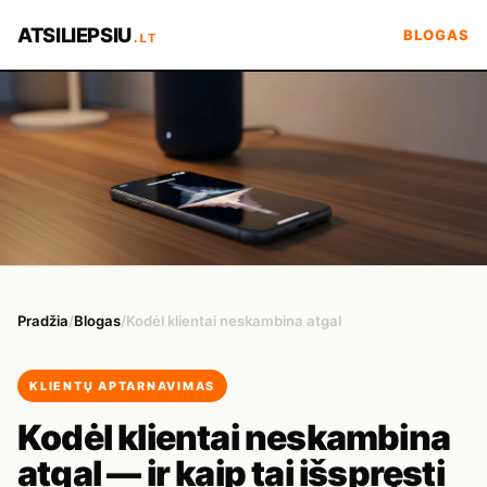
ATSILIEPSIU
BLOGAS
.LT
Pradžia
/
Blogas
/
Kodėl klientai neskambina atgal
KLIENTŲ APTARNAVIMAS
Kodėl klientai neskambina
atgal — ir kaip tai išspręsti