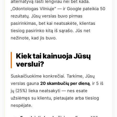
alternatyvą rasti lengviau nei bet kada.
„Odontologas Vilniuje" — ir Google pateikia 50
rezultatų. Jūsų verslas buvo pirmas
pasirinkimas, bet kai neatsakėte, klientas
tiesiog pasirinko kitą iš sąrašo. Jūs net
nežinote, kad jis buvo.
Kiek tai kainuoja Jūsų
verslui?
Suskaičiuokime konkrečiai. Tarkime, Jūsų
verslas gauna
20 skambučių per dieną
, ir 5 iš
jų (25%) lieka neatsakyti — nes esate
užsiėmęs su klientu, pietaujate arba tiesiog
nespėjate.