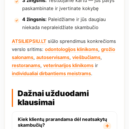
3 žingsnis:
Testuojame kartu — jūs patys
paskambinate ir įvertinate kokybę
4 žingsnis:
Paleidžiame ir jūs daugiau
niekada nepraleidžiate skambučio
ATSILIEPSIU.LT
siūlo sprendimus konkrečioms
verslo sritims:
odontologijos klinikoms
,
grožio
salonams
,
autoservisams
,
viešbučiams
,
restoranams
,
veterinarijos klinikoms
ir
individualiai dirbantiems meistrams
.
Dažnai užduodami
klausimai
Kiek klientų prarandama dėl neatsakytų
skambučių?