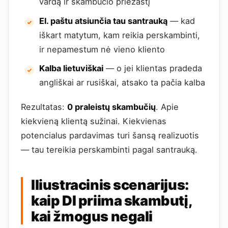
vardą ir skambučio priežastį
El. paštu atsiunčia tau santrauką
— kad
iškart matytum, kam reikia perskambinti,
ir nepamestum nė vieno kliento
Kalba lietuviškai
— o jei klientas pradeda
angliškai ar rusiškai, atsako ta pačia kalba
Rezultatas:
0 praleistų skambučių
. Apie
kiekvieną klientą sužinai. Kiekvienas
potencialus pardavimas turi šansą realizuotis
— tau tereikia perskambinti pagal santrauką.
Iliustracinis scenarijus:
kaip DI priima skambutį,
kai žmogus negali