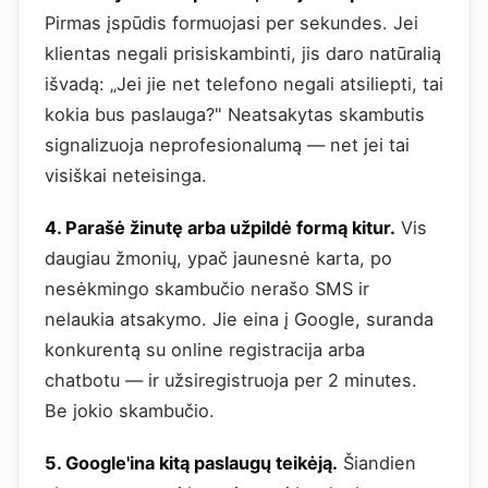
Pirmas įspūdis formuojasi per sekundes. Jei
klientas negali prisiskambinti, jis daro natūralią
išvadą: „Jei jie net telefono negali atsiliepti, tai
kokia bus paslauga?" Neatsakytas skambutis
signalizuoja neprofesionalumą — net jei tai
visiškai neteisinga.
4. Parašė žinutę arba užpildė formą kitur.
Vis
daugiau žmonių, ypač jaunesnė karta, po
nesėkmingo skambučio nerašo SMS ir
nelaukia atsakymo. Jie eina į Google, suranda
konkurentą su online registracija arba
chatbotu — ir užsiregistruoja per 2 minutes.
Be jokio skambučio.
5. Google'ina kitą paslaugų teikėją.
Šiandien