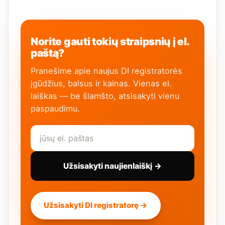
Norite gauti tokių straipsnių į el.
paštą?
Pranešime apie naujus DI registratorės
įgūdžius, balsus ir kainas. Vienas el.
laiškas — be šlamšto, atsisakyti vienu
paspaudimu.
Užsisakyti naujienlaiškį →
Užsisakyti DI registratorę →