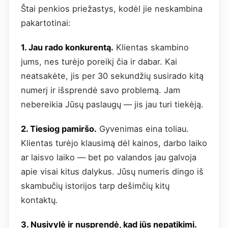
Štai penkios priežastys, kodėl jie neskambina
pakartotinai:
1. Jau rado konkurentą.
Klientas skambino
jums, nes turėjo poreikį čia ir dabar. Kai
neatsakėte, jis per 30 sekundžių susirado kitą
numerį ir išsprendė savo problemą. Jam
nebereikia Jūsų paslaugų — jis jau turi tiekėją.
2. Tiesiog pamiršo.
Gyvenimas eina toliau.
Klientas turėjo klausimą dėl kainos, darbo laiko
ar laisvo laiko — bet po valandos jau galvoja
apie visai kitus dalykus. Jūsų numeris dingo iš
skambučių istorijos tarp dešimčių kitų
kontaktų.
3. Nusivylė ir nusprendė, kad jūs nepatikimi.