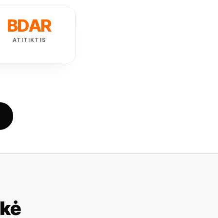
BDAR
ATITIKTIS
nkė