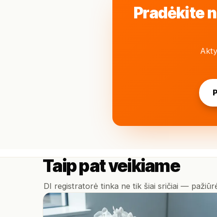
Pradėkite n
Akty
P
Taip pat veikiame
DI registratorė tinka ne tik šiai sričiai — pažiūr