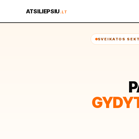
ATSILIEPSIU
.LT
SVEIKATOS SEK
P
GYDYTO