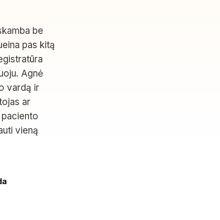
s skamba be
eina pas kitą
egistratūra
iuoju. Agnė
o vardą ir
tojas ar
 paciento
uti vieną
da