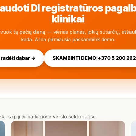
audoti DI registratūros pagal
klinikai
vuok tą pačią dieną — vienas planas, jokių sutarčių, atšau
kada. Arba pirmiausia paskambink demo.
radėti dabar →
SKAMBINTI DEMO:
+370 5 200 26
ėk, kaip ji dirba kituose verslo sektoriuose.