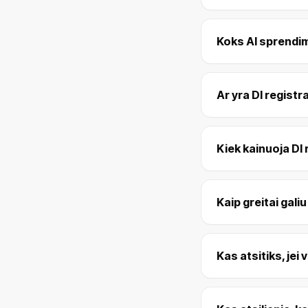
Koks AI sprendim
Ar yra DI registra
Kiek kainuoja DI
Kaip greitai gali
Kas atsitiks, jei