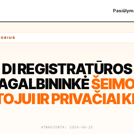
Pasiūlym
TORIUS
DI REGISTRATŪROS
AGALBININKĖ
ŠEIM
JUI IR PRIVAČIAI K
ATNAUJINTA: 2026-06-15