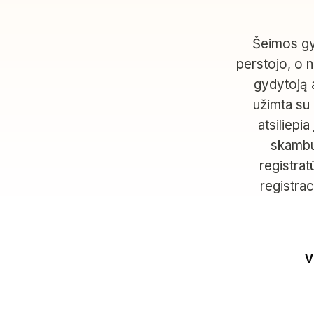
Šeimos gyd
perstojo, o 
gydytoją a
užimta su 
atsiliepi
skambuč
registra
registra
V