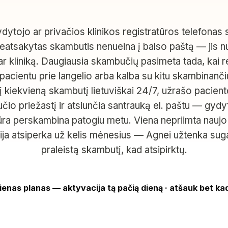
ytojo ar privačios klinikos registratūros telefona
neatsakytas skambutis nenueina į balso paštą — jis nu
r kliniką. Daugiausia skambučių pasimeta tada, kai r
pacientu prie langelio arba kalba su kitu skambinanč
a į kiekvieną skambutį lietuviškai 24/7, užrašo pacient
io priežastį ir atsiunčia santrauką el. paštu — gydy
tūra perskambina patogiu metu. Viena nepriimta naujo
cija atsiperka už kelis mėnesius — Agnei užtenka suga
praleistą skambutį, kad atsipirktų.
ienas planas — aktyvacija tą pačią dieną · atšauk bet ka