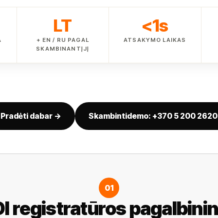
LT
<1s
A
+ EN / RU PAGAL
ATSAKYMO LAIKAS
SKAMBINANTĮJĮ
Pradėti dabar →
Skambinti
demo: +370 5 200 2620
01
DI registratūros pagalbini