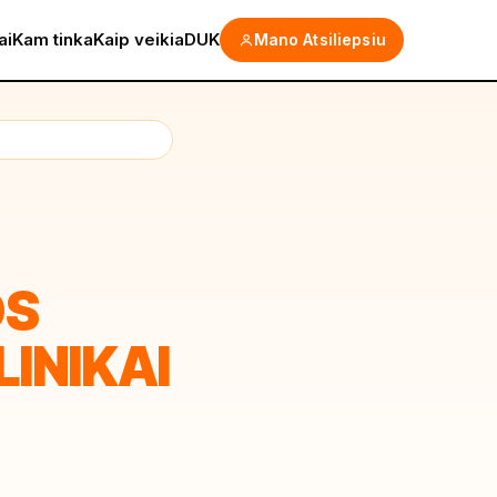
ai
Kam tinka
Kaip veikia
DUK
Mano Atsiliepsiu
OS
LINIKAI