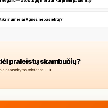
ai negaliu — atostogų metu ar kai priimi pacientą?
m tikri numeriai Agnės nepasiektų?
dėl praleistų skambučių?
oja neatsakytas telefonas — ir