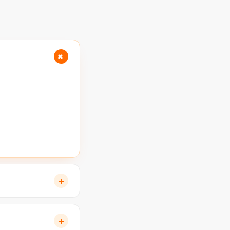
+
+
+