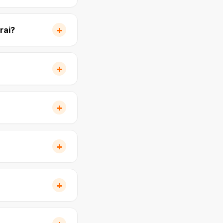
+
rai?
+
+
+
+