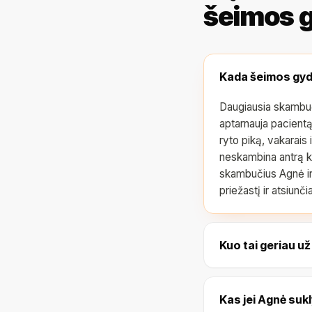
šeimos g
Kada šeimos gydy
Daugiausia skambuči
aptarnauja pacientą 
ryto piką, vakarais i
neskambina antrą ka
skambučius Agnė ir 
priežastį ir atsiun
Kuo tai geriau u
Kas jei Agnė suk