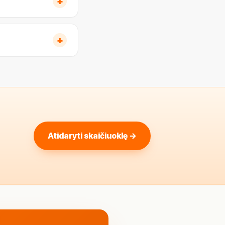
+
+
Atidaryti skaičiuoklę →