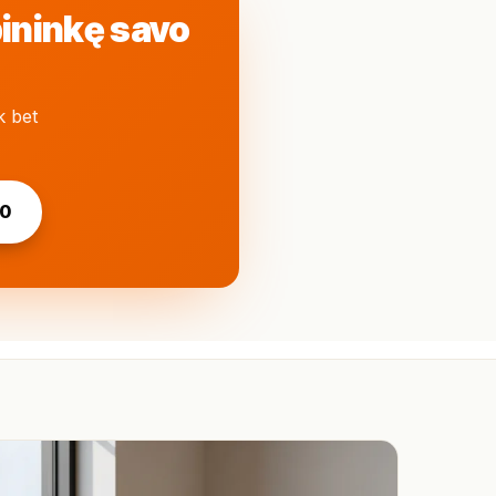
bininkę savo
k bet
20