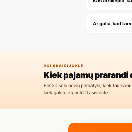
Kas atsiliepia, k
Ar galiu, kad ta
ROI SKAIČIUOKLĖ
Kiek pajamų prarandi 
Per 30 sekundžių pamatysi, kiek tau kainu
kiek galėtų atgauti DI asistentė.