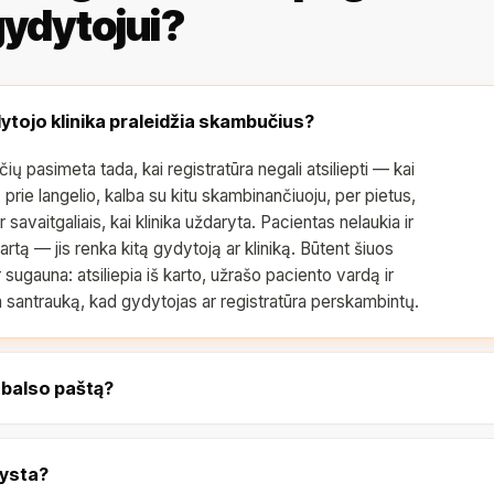
ydytojui?
tojo klinika praleidžia skambučius?
ų pasimeta tada, kai registratūra negali atsiliepti — kai
prie langelio, kalba su kitu skambinančiuoju, per pietus,
r savaitgaliais, kai klinika uždaryta. Pacientas nelaukia ir
rtą — jis renka kitą gydytoją ar kliniką. Būtent šiuos
sugauna: atsiliepia iš karto, užrašo paciento vardą ir
čia santrauką, kad gydytojas ar registratūra perskambintų.
ž balso paštą?
lysta?