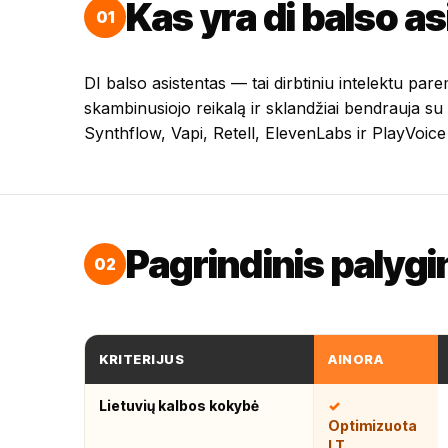
Kas yra di balso a
01
DI balso asistentas — tai dirbtiniu intelektu pa
skambinusiojo reikalą ir sklandžiai bendrauja su k
Synthflow, Vapi, Retell, ElevenLabs ir PlayVoice
Pagrindinis palyg
02
KRITERIJUS
AINORA
Lietuvių kalbos kokybė
Optimizuota
LT