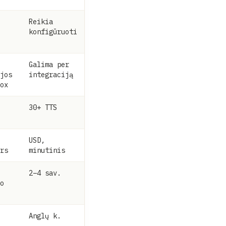
Reikia
konfigūruoti
Galima per
jos
integraciją
ox
30+ TTS
USD,
rs
minutinis
2–4 sav.
o
Anglų k.