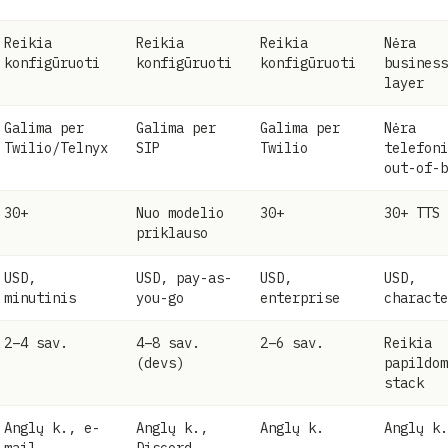
Reikia
Reikia
Reikia
Nėra
konfigūruoti
konfigūruoti
konfigūruoti
business
layer
Galima per
Galima per
Galima per
Nėra
Twilio/Telnyx
SIP
Twilio
telefoni
out-of-b
30+
Nuo modelio
30+
30+ TTS
priklauso
USD,
USD, pay-as-
USD,
USD,
minutinis
you-go
enterprise
characte
2–4 sav.
4–8 sav.
2–6 sav.
Reikia
(devs)
papildom
stack
Anglų k., e-
Anglų k.,
Anglų k.
Anglų k.
mail
Discord