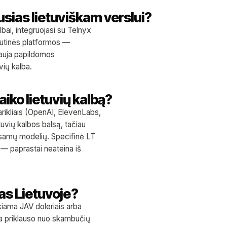
usias lietuviškam verslui?
lbai, integruojasi su Telnyx
tautinės platformos —
lauja papildomos
vių kalba.
aiko lietuvių kalbą?
arikliais (OpenAI, ElevenLabs,
tuvių kalbos balsą, tačiau
esamų modelių. Specifinė LT
 — paprastai neateina iš
tas Lietuvoje?
kiama JAV doleriais arba
aina priklauso nuo skambučių