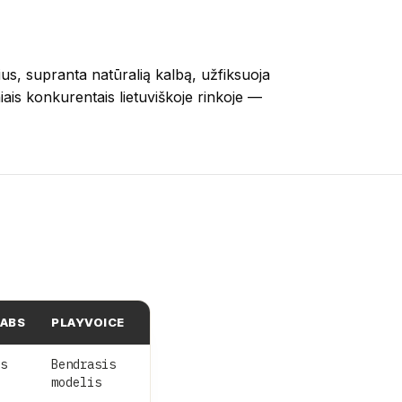
ius, supranta natūralią kalbą, užfiksuoja
niais konkurentais lietuviškoje rinkoje —
LABS
PLAYVOICE
s
Bendrasis
modelis