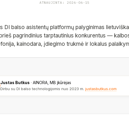
ATNAUJINTA: 2026-06-15
s DI balso asistentų platformų palyginimas lietuviška
rieš pagrindinius tarptautinius konkurentus — kalbo
efonija, kainodara, įdiegimo trukmė ir lokalus palaiky
Justas Butkus
·
AINORA, MB įkūrėjas
Dirbu su DI balso technologijomis nuo 2023 m.
justasbutkus.com