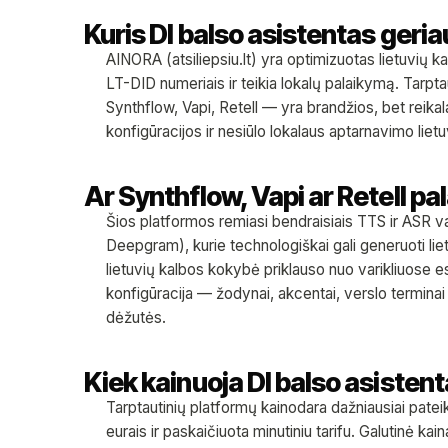
Kuris DI balso asistentas geria
AINORA (atsiliepsiu.lt) yra optimizuotas lietuvių ka
LT-DID numeriais ir teikia lokalų palaikymą. Tarp
Synthflow, Vapi, Retell — yra brandžios, bet reika
konfigūracijos ir nesiūlo lokalaus aptarnavimo lietu
Ar Synthflow, Vapi ar Retell pal
Šios platformos remiasi bendraisiais TTS ir ASR v
Deepgram), kurie technologiškai gali generuoti lie
lietuvių kalbos kokybė priklauso nuo varikliuose 
konfigūracija — žodynai, akcentai, verslo terminai
dėžutės.
Kiek kainuoja DI balso asisten
Tarptautinių platformų kainodara dažniausiai patei
eurais ir paskaičiuota minutiniu tarifu. Galutinė k