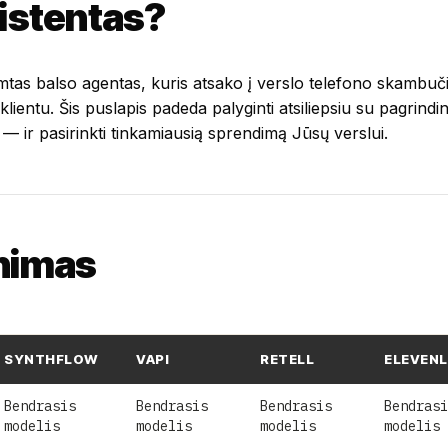
sistentas?
remtas balso agentas, kuris atsako į verslo telefono skambuč
lientu. Šis puslapis padeda palyginti atsiliepsiu su pagrindi
 — ir pasirinkti tinkamiausią sprendimą Jūsų verslui.
inimas
SYNTHFLOW
VAPI
RETELL
ELEVEN
Bendrasis
Bendrasis
Bendrasis
Bendrasi
modelis
modelis
modelis
modelis