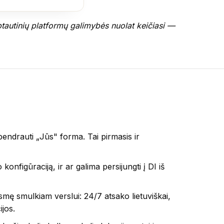
rptautinių platformų galimybės nuolat keičiasi —
bendrauti „Jūs" forma. Tai pirmasis ir
nfigūraciją, ir ar galima persijungti į DI iš
 esmę smulkiam verslui: 24/7 atsako lietuviškai,
ijos.