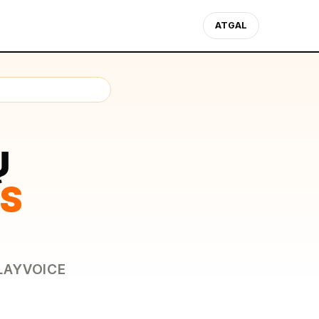
ATGAL
Ų
IS
PLAYVOICE