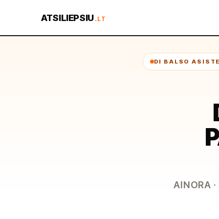
ATSILIEPSIU
.LT
DI BALSO ASIST
P
AINORA ·