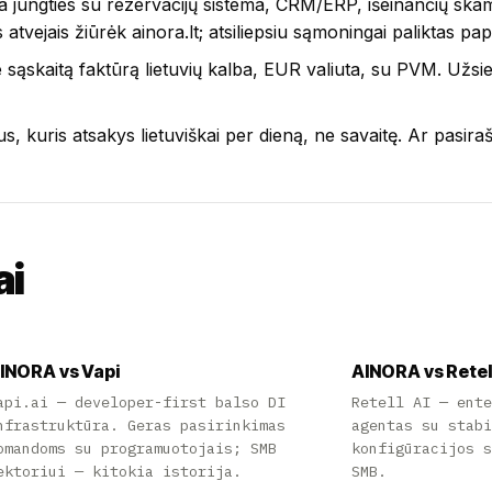
kia jungties su rezervacijų sistema, CRM/ERP, išeinančių skamb
 atvejais žiūrėk
ainora.lt
; atsiliepsiu sąmoningai paliktas pap
 sąskaitą faktūrą lietuvių kalba, EUR valiuta, su PVM. Užs
, kuris atsakys lietuviškai per dieną, ne savaitę. Ar pasir
ai
INORA vs Vapi
AINORA vs Retel
api.ai — developer-first balso DI
Retell AI — ent
nfrastruktūra. Geras pasirinkimas
agentas su stab
omandoms su programuotojais; SMB
konfigūracijos 
ektoriui — kitokia istorija.
SMB.