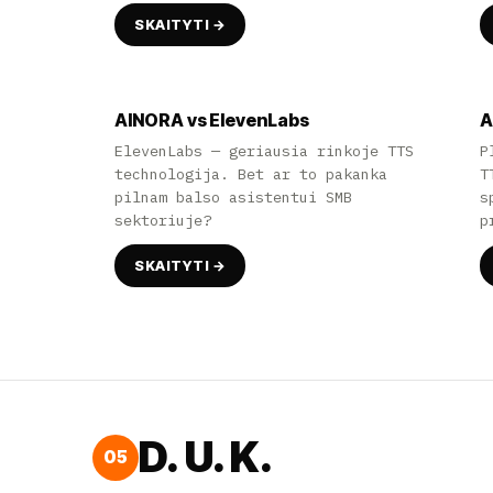
SKAITYTI →
AINORA vs ElevenLabs
A
ElevenLabs — geriausia rinkoje TTS
P
technologija. Bet ar to pakanka
T
pilnam balso asistentui SMB
s
sektoriuje?
p
SKAITYTI →
D. U. K.
05