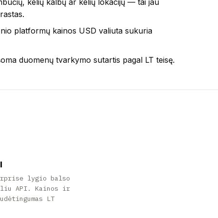
učių, kelių kalbų ar kelių lokacijų — tai jau
rastas.
ienio platformų kainos USD valiuta sukuria
ašoma duomenų tvarkymo sutartis pagal LT teisę.
l
erprise lygio balso
iliu API. Kainos ir
sudėtingumas LT