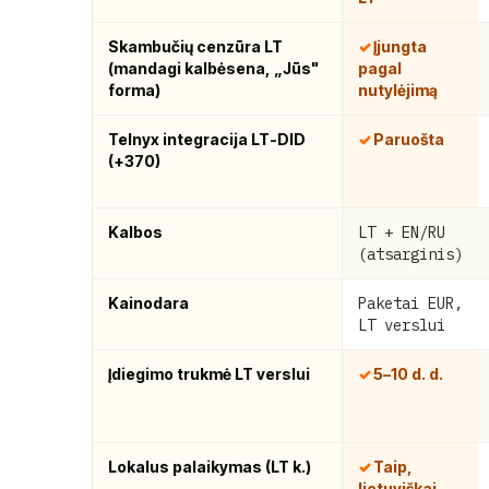
Skambučių cenzūra LT
Įjungta
(mandagi kalbėsena, „Jūs"
pagal
forma)
nutylėjimą
Telnyx integracija LT-DID
Paruošta
(+370)
Kalbos
LT + EN/RU
(atsarginis)
Kainodara
Paketai EUR,
LT verslui
Įdiegimo trukmė LT verslui
5–10 d. d.
Lokalus palaikymas (LT k.)
Taip,
lietuviškai