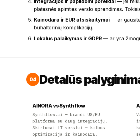
Integracijos ir papildomi poreikiai —
jei rei
platesnės apimties verslo sprendimas. Tokiais
Kainodara ir EUR atsiskaitymai —
ar gausite
buhalterinių komplikacijų.
Lokalus palaikymas ir GDPR —
ar yra žmogus
Detalūs palyginim
04
AINORA vs Synthflow
A
Synthflow.ai — brandi US/EU
V
platforma su daug integracijų.
i
Skirtumai LT verslui — kalbos
k
optimizacija ir kainodara.
s