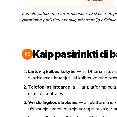
Lentelė pateikiama informaciniais tikslais ir ats
patariame patikrinti aktualią informaciją oficiali
Kaip pasirinkti di 
03
Lietuvių kalbos kokybė —
ar DI taria lietuv
svarbiausias kriterijus; jei kalbos kokybė pra
Telefonijos integracija —
ar platforma palaik
esamos centralės.
Verslo logikos sluoksnis —
ar platforma iš ka
užfiksuoja skambinusiojo vardą ir reikalą ir 