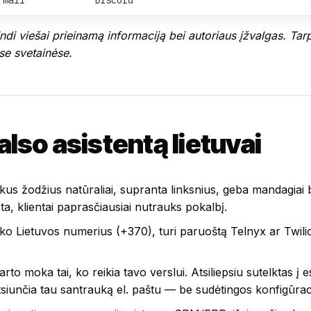
pindi viešai prieinamą informaciją bei autoriaus įžvalgas. Ta
ose svetainėse.
balso asistentą lietuvai
iškus žodžius natūraliai, supranta linksnius, geba mandagiai 
sta, klientai paprasčiausiai nutrauks pokalbį.
o Lietuvos numerius (+370), turi paruoštą Telnyx ar Twilio ko
rto moka tai, ko reikia tavo verslui. Atsiliepsiu sutelktas į
atsiunčia tau santrauką el. paštu — be sudėtingos konfigūrac