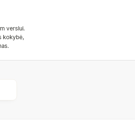
m verslui.
s kokybė,
mas.