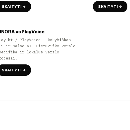
SKAITYTI →
SKAITYTI →
INORA vs PlayVoice
lay.ht / PlayVoice — kokybiškas
TS ir balso AI. Lietuviško verslo
pecifika ir lokalūs verslo
rocesai.
SKAITYTI →