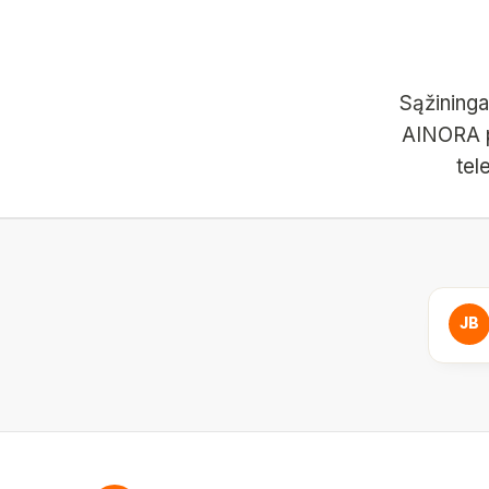
Sąžininga
AINORA p
tel
JB