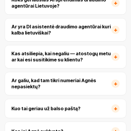
+
agentūrai Lietuvoje?
Ar yra DI asistentė draudimo agentūrai kuri
+
kalba lietuviškai?
Kas atsiliepia, kai negaliu — atostogų metu
+
ar kai esi susitikime su klientu?
Ar galiu, kad tam tikri numeriai Agnės
+
nepasiektų?
+
Kuo tai geriau už balso paštą?