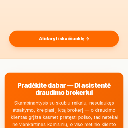
Atidaryti skaičiuoklę →
Pradėkite dabar — DI asistentė
draudimo brokeriui
Skambinantysis su skubiu reikalu, nesulaukęs
atsakymo, kreipiasi į kitą brokerį — o draudimo
klientas grįžta kasmet pratęsti poliso, tad netekai
ne vienkartinės komisinių, o viso metinio kliento