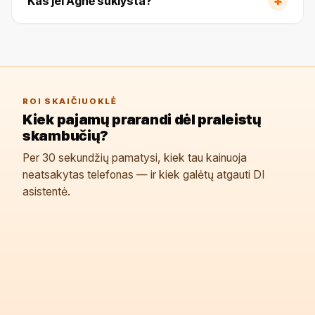
+
Kas jei Agnė suklysta?
ROI SKAIČIUOKLĖ
Kiek pajamų prarandi dėl praleistų
skambučių?
Per 30 sekundžių pamatysi, kiek tau kainuoja
neatsakytas telefonas — ir kiek galėtų atgauti DI
asistentė.