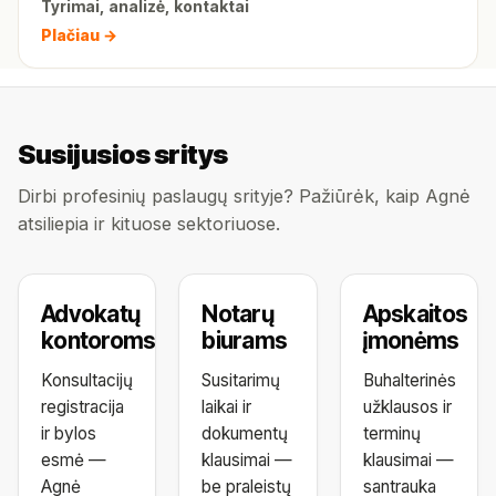
Tyrimai, analizė, kontaktai
Plačiau →
Susijusios sritys
Dirbi profesinių paslaugų srityje? Pažiūrėk, kaip Agnė
atsiliepia ir kituose sektoriuose.
Advokatų
Notarų
Apskaitos
kontoroms
biurams
įmonėms
Konsultacijų
Susitarimų
Buhalterinės
registracija
laikai ir
užklausos ir
ir bylos
dokumentų
terminų
esmė —
klausimai —
klausimai —
Agnė
be praleistų
santrauka