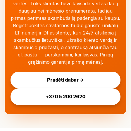
vertės. Toks klientas beveik visada vertas daug
daugiau nei mėnesio prenumerata, tad jau
pirmas perimtas skambutis ją padengia su kaupu.
Registruokitės savitarnos būdu: gausite unikalų
LT numerį ir DI asistentę, kuri 24/7 atsiliepia į
skambučius lietuviškai, užrašo kliento vardą ir
skambučio priežastį, o santrauką atsiunčia tau
el. paštu — perskambini, kai laisvas. Pinigų
grąžinimo garantija pirmą mėnesį.
Pradėti dabar →
+370 5 200 2620