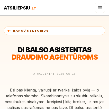
ATSILIEPSIU
.LT
FINANSŲ SEKTORIUS
DI BALSO ASISTENTAS
DRAUDIMO AGENTŪROMS
ATNAUJINTA: 2026-06-15
Esi pas klientą, vairuoji ar tvarkai žalos bylą — o
telefonas skamba. Skambinantysis su skubiu reikalu,
nesulaukęs atsakymo, kreipiasi į kitą brokerį, ir naujas
polisas pasirašomas ne pas tave. DI balso asistentė