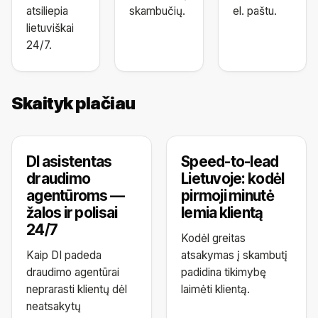
atsiliepia
skambučių.
el. paštu.
lietuviškai
24/7.
Skaityk plačiau
DI asistentas
Speed-to-lead
draudimo
Lietuvoje: kodėl
agentūroms —
pirmoji minutė
žalos ir polisai
lemia klientą
24/7
Kodėl greitas
Kaip DI padeda
atsakymas į skambutį
draudimo agentūrai
padidina tikimybę
neprarasti klientų dėl
laimėti klientą.
neatsakytų