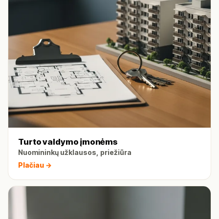
Turto valdymo įmonėms
Nuomininkų užklausos, priežiūra
Plačiau →