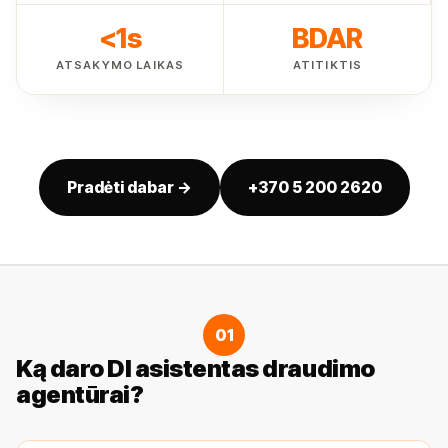
<1s
BDAR
ATSAKYMO LAIKAS
ATITIKTIS
Pradėti dabar →
+370 5 200 2620
01
Ką daro DI asistentas draudimo
agentūrai?