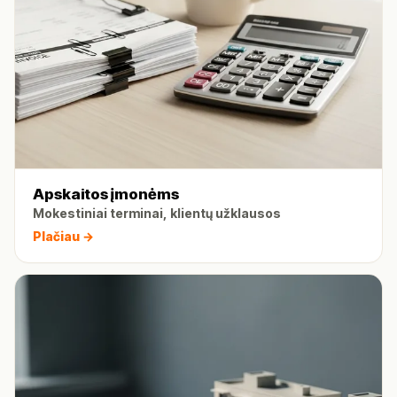
Apskaitos įmonėms
Mokestiniai terminai, klientų užklausos
Plačiau →