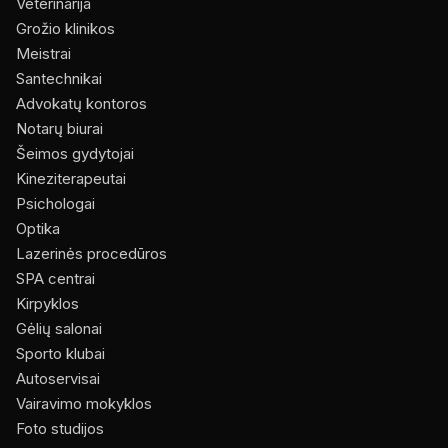
Veterinarija
Grožio klinikos
Meistrai
Santechnikai
Advokatų kontoros
Notarų biurai
Šeimos gydytojai
Kineziterapeutai
Psichologai
Optika
Lazerinės procedūros
SPA centrai
Kirpyklos
Gėlių salonai
Sporto klubai
Autoservisai
Vairavimo mokyklos
Foto studijos