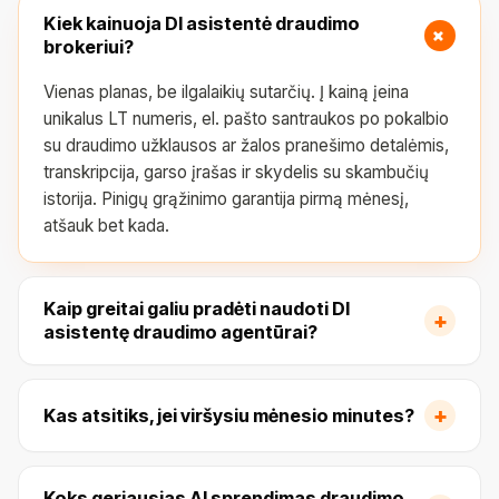
Kiek kainuoja DI asistentė draudimo
+
brokeriui?
Vienas planas, be ilgalaikių sutarčių. Į kainą įeina
unikalus LT numeris, el. pašto santraukos po pokalbio
su draudimo užklausos ar žalos pranešimo detalėmis,
transkripcija, garso įrašas ir skydelis su skambučių
istorija. Pinigų grąžinimo garantija pirmą mėnesį,
atšauk bet kada.
Kaip greitai galiu pradėti naudoti DI
+
asistentę draudimo agentūrai?
+
Kas atsitiks, jei viršysiu mėnesio minutes?
Koks geriausias AI sprendimas draudimo