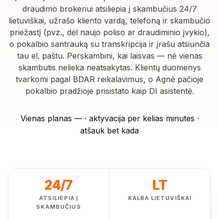
draudimo brokeriui atsiliepia į skambučius 24/7
lietuviškai, užrašo kliento vardą, telefoną ir skambučio
priežastį (pvz., dėl naujo poliso ar draudiminio įvykio),
o pokalbio santrauką su transkripcija ir įrašu atsiunčia
tau el. paštu. Perskambini, kai laisvas — nė vienas
skambutis nelieka neatsakytas. Klientų duomenys
tvarkomi pagal BDAR reikalavimus, o Agnė pačioje
pokalbio pradžioje prisistato kaip DI asistentė.
Vienas planas — · aktyvacija per kelias minutes ·
atšauk bet kada
24/7
LT
ATSILIEPIA Į
KALBA LIETUVIŠKAI
SKAMBUČIUS