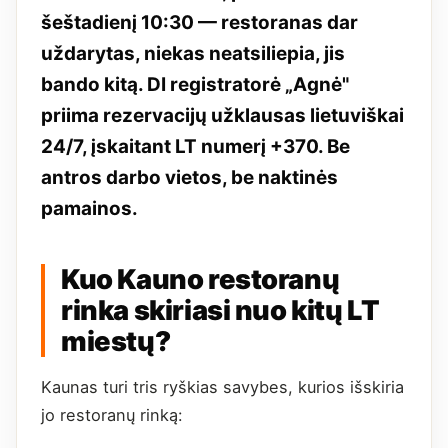
šeštadienį 10:30 — restoranas dar
uždarytas, niekas neatsiliepia, jis
bando kitą. DI registratorė „Agnė"
priima rezervacijų užklausas lietuviškai
24/7, įskaitant LT numerį +370. Be
antros darbo vietos, be naktinės
pamainos.
Kuo Kauno restoranų
rinka skiriasi nuo kitų LT
miestų?
Kaunas turi tris ryškias savybes, kurios išskiria
jo restoranų rinką: