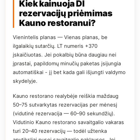
Kiek kainuoja DI
rezervacijų priėmimas
Kauno restoranui?
Vienintelis planas — Vienas planas, be
ilgalaikių sutarčių. LT numeris +370
įskaičiuotas. Jei pokalbių būna daugiau nei
įprastai, papildomų minučių paketas įsijungia
automatiškai - jį bet kada gali išjungti valdymo
skydelyje.
Kauno restorano realybėje reiškia maždaug
50–75 sutvarkytas rezervacijas per mėnesį
(vidutinė rezervacija — 60–90 sekundžių).
Vidutinio Kauno restorano savaitgalio vakaras
turi 20–40 rezervacijų — todėl užtenka
apytiksliai pusei savaitgalio paklausos. Jei