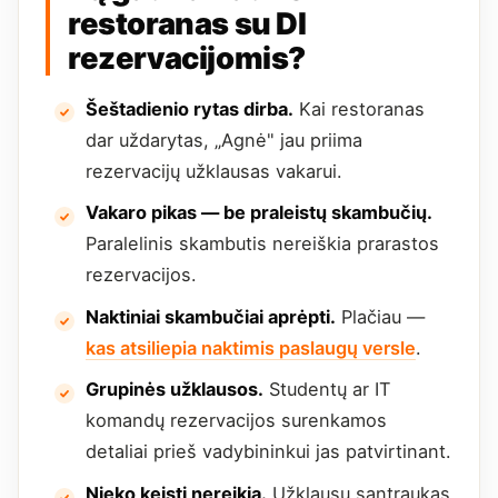
restoranas su DI
rezervacijomis?
Šeštadienio rytas dirba.
Kai restoranas
dar uždarytas, „Agnė" jau priima
rezervacijų užklausas vakarui.
Vakaro pikas — be praleistų skambučių.
Paralelinis skambutis nereiškia prarastos
rezervacijos.
Naktiniai skambučiai aprėpti.
Plačiau —
kas atsiliepia naktimis paslaugų versle
.
Grupinės užklausos.
Studentų ar IT
komandų rezervacijos surenkamos
detaliai prieš vadybininkui jas patvirtinant.
Nieko keisti nereikia.
Užklausų santraukas