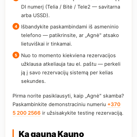
DI numerį (Telia / Bitė / Tele2 — savitarna
arba USSD).
Išbandykite paskambindami iš asmeninio
telefono — patikrinsite, ar „Agnė" atsako
lietuviškai ir tinkamai.
Nuo to momento kiekviena rezervacijos
užklausa atkeliauja tau el. paštu — perkeli
ją į savo rezervacijų sistemą per kelias
sekundes.
Pirma norite pasiklausyti, kaip „Agnė" skamba?
Paskambinkite demonstraciniu numeriu
+370
5 200 2566
ir užsisakykite testinę rezervaciją.
Ką gauna Kauno