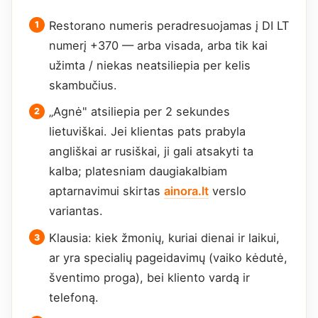
Restorano numeris peradresuojamas į DI LT
numerį +370 — arba visada, arba tik kai
užimta / niekas neatsiliepia per kelis
skambučius.
„Agnė" atsiliepia per 2 sekundes
lietuviškai. Jei klientas pats prabyla
angliškai ar rusiškai, ji gali atsakyti ta
kalba; platesniam daugiakalbiam
aptarnavimui skirtas
ainora.lt
verslo
variantas.
Klausia: kiek žmonių, kuriai dienai ir laikui,
ar yra specialių pageidavimų (vaiko kėdutė,
šventimo proga), bei kliento vardą ir
telefoną.