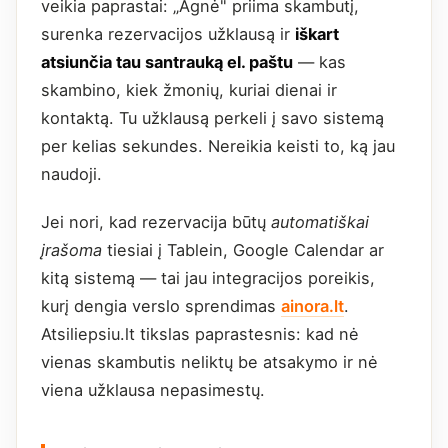
veikia paprastai: „Agnė" priima skambutį,
surenka rezervacijos užklausą ir
iškart
atsiunčia tau santrauką el. paštu
— kas
skambino, kiek žmonių, kuriai dienai ir
kontaktą. Tu užklausą perkeli į savo sistemą
per kelias sekundes. Nereikia keisti to, ką jau
naudoji.
Jei nori, kad rezervacija būtų
automatiškai
įrašoma
tiesiai į Tablein, Google Calendar ar
kitą sistemą — tai jau integracijos poreikis,
kurį dengia verslo sprendimas
ainora.lt
.
Atsiliepsiu.lt tikslas paprastesnis: kad nė
vienas skambutis neliktų be atsakymo ir nė
viena užklausa nepasimestų.