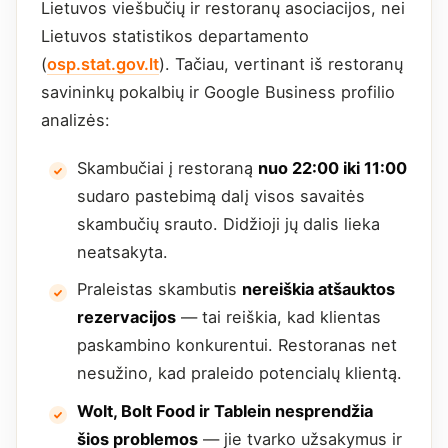
Lietuvos viešbučių ir restoranų asociacijos, nei
Lietuvos statistikos departamento
(
osp.stat.gov.lt
). Tačiau, vertinant iš restoranų
savininkų pokalbių ir Google Business profilio
analizės:
Skambučiai į restoraną
nuo 22:00 iki 11:00
sudaro pastebimą dalį visos savaitės
skambučių srauto. Didžioji jų dalis lieka
neatsakyta.
Praleistas skambutis
nereiškia atšauktos
rezervacijos
— tai reiškia, kad klientas
paskambino konkurentui. Restoranas net
nesužino, kad praleido potencialų klientą.
Wolt, Bolt Food ir Tablein nesprendžia
šios problemos
— jie tvarko užsakymus ir