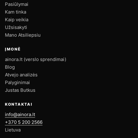
Pasiūlymai
Kam tinka
Kaip veikia
Užsisakyti
Mano Atsiliepsiu
ĮMONĖ
ainora.lt (verslo sprendimai)
Blog
Atvejo analizės
Palyginimai
Justas Butkus
KONTAKTAI
info@ainora.lt
+370 5 200 2566
Lietuva