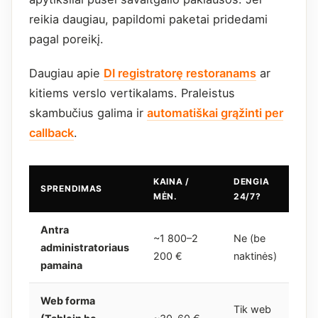
reikia daugiau, papildomi paketai pridedami
pagal poreikį.
Daugiau apie
DI registratorę restoranams
ar
kitiems verslo vertikalams. Praleistus
skambučius galima ir
automatiškai grąžinti per
callback
.
KAINA /
DENGIA
SPRENDIMAS
MĖN.
24/7?
Antra
~1 800–2
Ne (be
administratoriaus
200 €
naktinės)
pamaina
Web forma
Tik web