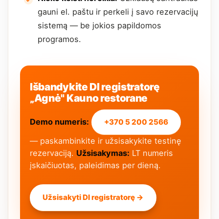
gauni el. paštu ir perkeli į savo rezervacijų
sistemą — be jokios papildomos
programos.
Išbandykite DI registratorę
„Agnė" Kauno restorane
Demo numeris:
+370 5 200 2566
— paskambinkite ir užsisakykite testinę
rezervaciją.
Užsisakymas:
LT numeris
įskaičiuotas, paleidimas per dieną.
Užsisakyti DI registratorę →