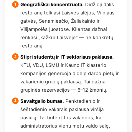
Geografiškai koncentruota.
Didžioji dalis
restoranų telkiasi Laisvės alėjos, Vilniaus
gatvės, Senamiesčio, Žaliakalnio ir
Vilijampolės juostose. Klientas dažnai
renkasi „kažkur Laisvėje" — ne konkretų
restoraną.
Stipri studentų ir IT sektoriaus paklausa.
KTU, VDU, LSMU ir Kauno IT klasterio
kompanijos generuoja didelę darbo pietų ir
vakarienių grupių paklausą. Tai dažnai
grupinės rezervacijos — 6–12 žmonių.
Savaitgalio bumas.
Penktadienio ir
šeštadienio vakarais paklausa viršija
pasiūlą. Tai būtent tos valandos, kai
administratorius vienu metu valdo salę,