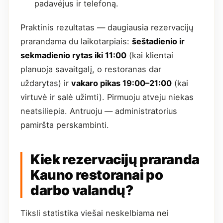
padavėjus ir telefoną.
Praktinis rezultatas — daugiausia rezervacijų
prarandama du laikotarpiais:
šeštadienio ir
sekmadienio rytas iki 11:00
(kai klientai
planuoja savaitgalį, o restoranas dar
uždarytas) ir
vakaro pikas 19:00–21:00
(kai
virtuvė ir salė užimti). Pirmuoju atveju niekas
neatsiliepia. Antruoju — administratorius
pamiršta perskambinti.
Kiek rezervacijų praranda
Kauno restoranai po
darbo valandų?
Tiksli statistika viešai neskelbiama nei