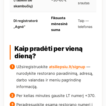
(Tablein be
~30–60 €
srautas
skambučių)
Fiksuota
DI registratorė
Taip —
mėnesinė
„Agnė"
telefonas
suma
Kaip pradėti per vieną
dieną?
Užsiregistruokite
atsiliepsiu.lt/signup
—
nurodykite restorano pavadinimą, adresą,
darbo valandas ir meniu pagrindinę
informaciją.
Per kelias minutes gausite LT numerį +370.
Peradresuokite esamą restorano numerį į