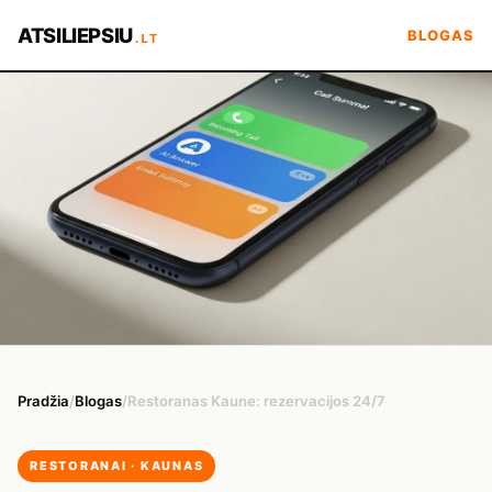
ATSILIEPSIU
BLOGAS
.LT
Pradžia
/
Blogas
/
Restoranas Kaune: rezervacijos 24/7
RESTORANAI · KAUNAS