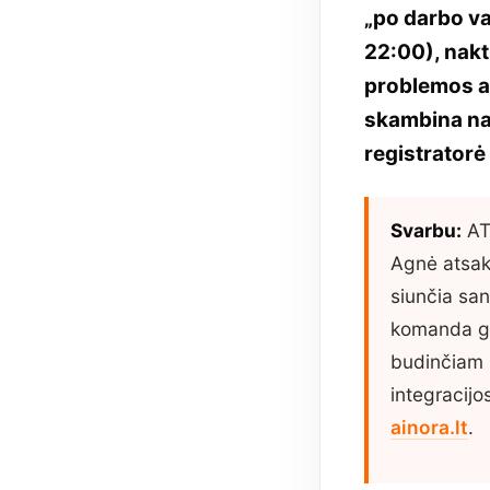
„po darbo va
22:00), nakt
problemos at
skambina nak
registratorė
Svarbu:
AT
Agnė atsako
siunčia san
komanda ga
budinčiam 
integracijo
ainora.lt
.