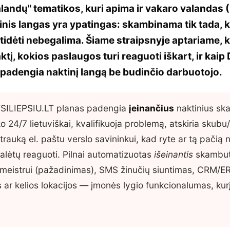
landų" tematikos, kuri apima ir vakaro valandas 
inis langas yra ypatingas: skambinama tik tada, k
idėti nebegalima. Šiame straipsnyje aptariame, ka
tį, kokios paslaugos turi reaguoti iškart, ir kaip 
 padengia naktinį langą be budinčio darbuotojo.
SILIEPSIU.LT planas padengia
įeinančius
naktinius s
 24/7 lietuviškai, kvalifikuoja problemą, atskiria skubu/e
trauką el. paštu verslo savininkui, kad ryte ar tą pačią n
lėtų reaguoti. Pilnai automatizuotas
išeinantis
skambut
meistrui (pažadinimas), SMS žinučių siuntimas, CRM/E
s ar kelios lokacijos — įmonės lygio funkcionalumas, kurį