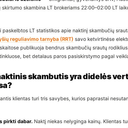
ų skirtumo skambina LT brokeriams 22:00–02:00 LT laiku
i paskelbtos LT statistikos apie naktinį skambučių srau
yšių reguliavimo tarnyba (RRT)
savo ketvirtinėse elektr
skaitose publikuoja bendrus skambučių srautų rodiklius 
 tinkluose, bet detalaus paros pasiskirstymo pagal veikla
aktinis skambutis yra didelės ver
sa?
ntis klientas turi tris savybes, kurios paprastai nesut
 pirkti dabar.
Naktį niekas nelyginga kainų. Klientas tu