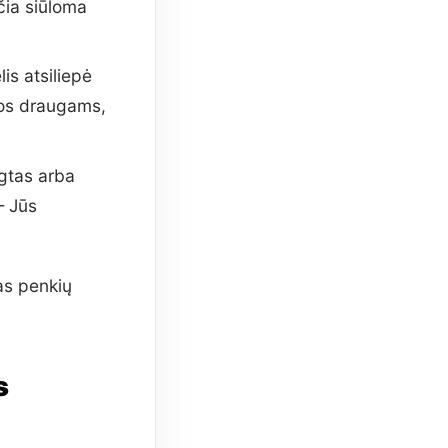
ačia siūloma
lis atsiliepė
akos draugams,
gtas arba
— Jūs
as penkių
s