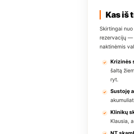
Kas iš 
Skirtingai nuo
rezervacijų — 
naktinėmis val
Krizinės
šaltą žiem
ryt.
Sustoję 
akumuliat
Klinikų 
Klausia, a
NT skamb