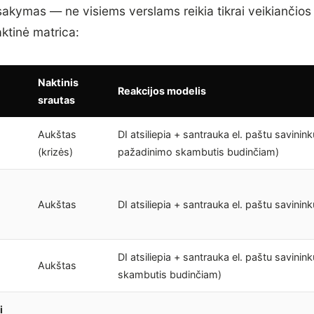
akymas — ne visiems verslams reikia tikrai veikiančios
raktinė matrica:
Naktinis
Reakcijos modelis
srautas
Aukštas
DI atsiliepia + santrauka el. paštu savinink
(krizės)
pažadinimo skambutis budinčiam)
Aukštas
DI atsiliepia + santrauka el. paštu savinink
DI atsiliepia + santrauka el. paštu savinink
Aukštas
skambutis budinčiam)
i