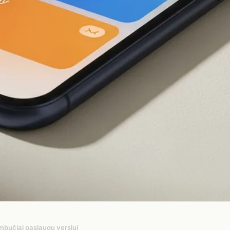
mbučiai paslaugų verslui