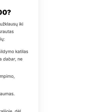
:00?
užklausų iki
srautas
ių:
ildymo katilas
ia
dabar
, ne
tempimo,
traumas.
lijoje, dėl