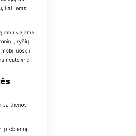
, kai jiems
tą smulkiajame
oninių ryšių
mobiliuose ir
s neatskiria.
tės
ampa dienos
ri problemą,