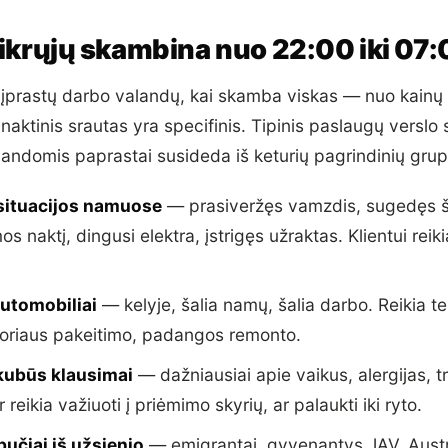
tikrųjų skambina nuo 22:00 iki 07
 įprastų darbo valandų, kai skamba viskas — nuo kainų 
naktinis srautas yra specifinis. Tipinis paslaugų verslo 
andomis paprastai susideda iš keturių pagrindinių grup
 situacijos namuose
— prasiveržęs vamzdis, sugedęs š
os naktį, dingusi elektra, įstrigęs užraktas. Klientui reik
automobiliai
— kelyje, šalia namų, šalia darbo. Reikia 
oriaus pakeitimo, padangos remonto.
skubūs klausimai
— dažniausiai apie vaikus, alergijas, 
r reikia važiuoti į priėmimo skyrių, ar palaukti iki ryto.
učiai iš užsienio
— emigrantai, gyvenantys JAV, Austra