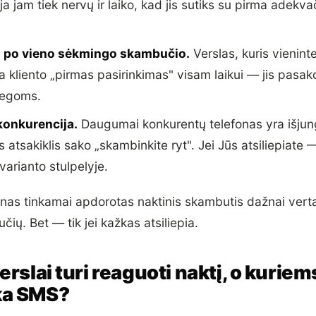
ja jam tiek nervų ir laiko, kad jis sutiks su pirma adekv
 po vieno sėkmingo skambučio.
Verslas, kuris vieninte
ka kliento „pirmas pasirinkimas" visam laikui — jis pas
legoms.
onkurencija.
Daugumai konkurentų telefonas yra išjun
 atsakiklis sako „skambinkite ryt". Jei Jūs atsiliepiate 
 varianto stulpelyje.
ienas tinkamai apdorotas naktinis skambutis dažnai vert
ių. Bet — tik jei kažkas atsiliepia.
erslai turi reaguoti naktį, o kuriem
ka SMS?