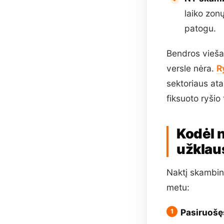
laiko zon
patogu.
Bendros vieša
versle nėra.
R
sektoriaus ata
fiksuoto ryšio
Kodėl n
užklau
Naktį skambina
metu:
Pasiruošęs