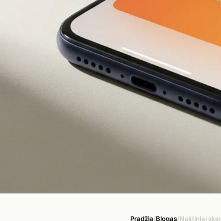
Pradžia
/
Blogas
/
Naktiniai ska