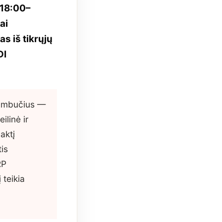
(18:00–
ai
s iš tikrųjų
DI
kambučius —
ilinė ir
aktį
is
RP
 teikia