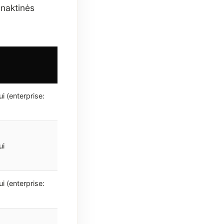
 naktinės
ui (enterprise:
ui
ui (enterprise: