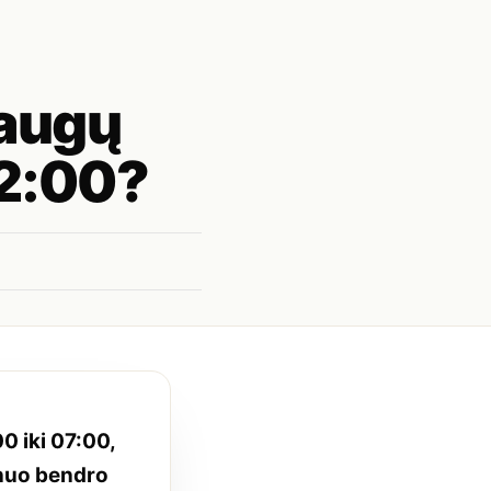
laugų
22:00?
0 iki 07:00,
 nuo bendro