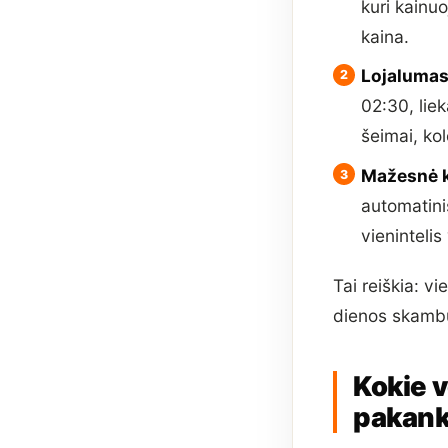
kuri kainuo
kaina.
Lojalumas
02:30, lie
šeimai, ko
Mažesnė k
automatinis
vienintelis
Tai reiškia: v
dienos skambuč
Kokie v
pakan