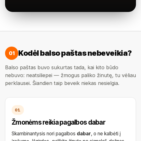
Kodėl balso paštas nebeveikia?
01
Balso paštas buvo sukurtas tada, kai kito būdo
nebuvo: neatsiliepei — žmogus paliko žinutę, tu vėliau
perklausei. Šiandien taip beveik niekas nesielgia.
01
Žmonėms reikia pagalbos dabar
Skambinantysis nori pagalbos
dabar
, o ne kalbėti į