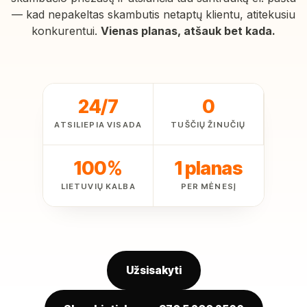
— kad nepakeltas skambutis netaptų klientu, atitekusiu
konkurentui.
Vienas planas, atšauk bet kada.
24/7
0
ATSILIEPIA VISADA
TUŠČIŲ ŽINUČIŲ
100%
1 planas
LIETUVIŲ KALBA
PER MĖNESĮ
Užsisakyti