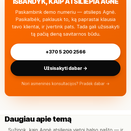
IŠBANDYK, KAIP ATSILIEPIA AGNĖ
Paskambink demo numeriu — atsilieps Agnė.
Pasikalbėk, paklausk to, ką paprastai klausia
tavo klientai, ir įvertink pats. Tada gali užsisakyti
tą pačią dieną savitarnos būdu.
+370 5 200 2566
Užsisakyti dabar →
Nori asmeninės konsultacijos?
Pradėk dabar →
Daugiau apie temą
Sužinok, kaip Agnė atsiliepia vietoj balso pašto — ir