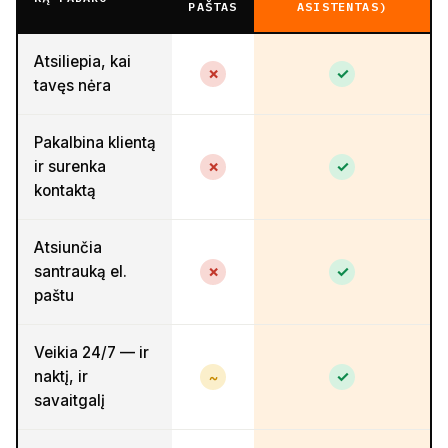
PAŠTAS
ASISTENTAS)
Atsiliepia, kai
✗
✓
tavęs nėra
Pakalbina klientą
ir surenka
✗
✓
kontaktą
Atsiunčia
santrauką el.
✗
✓
paštu
Veikia 24/7 — ir
naktį, ir
~
✓
savaitgalį