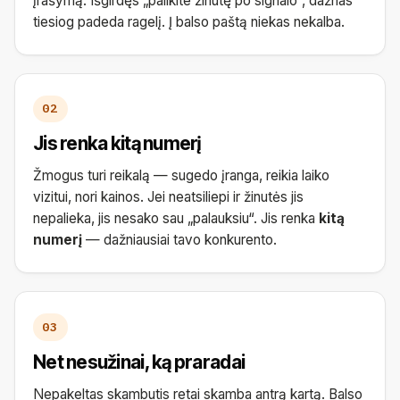
įrašymą. Išgirdęs „palikite žinutę po signalo“, dažnas
tiesiog padeda ragelį. Į balso paštą niekas nekalba.
02
Jis renka kitą numerį
Žmogus turi reikalą — sugedo įranga, reikia laiko
vizitui, nori kainos. Jei neatsiliepi ir žinutės jis
nepalieka, jis nesako sau „palauksiu“. Jis renka
kitą
numerį
— dažniausiai tavo konkurento.
03
Net nesužinai, ką praradai
Nepakeltas skambutis retai skamba antrą kartą. Balso