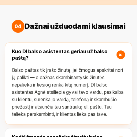
Dažnai užduodami klausimai
04
Kuo DI balso asistentas geriau už balso
+
paštą?
Balso paštas tik įrašo žinutę, jei žmogus apskritai nori
ją palikti — o dažnas skambinantysis žinutės
nepalieka ir tiesiog renka kitą numerį. DI balso
asistentas Agnė atsiliepia gyvai tavo vardu, pasikalba
su klientu, surenka jo vardą, telefoną ir skambučio
priežastį ir atsiunčia tau santrauką el. paštu. Tau
telieka perskambinti, ir klientas lieka pas tave.