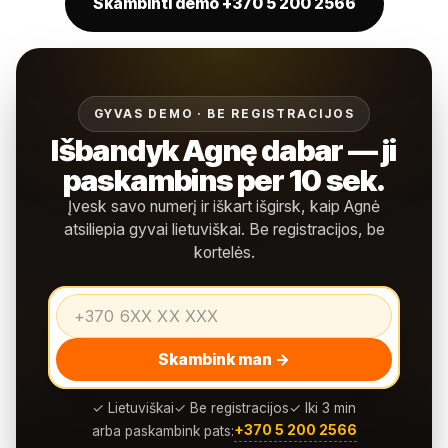
Skambinti demo +370 5 200 2566
GYVAS DEMO · BE REGISTRACIJOS
Išbandyk Agnę dabar — ji
paskambins per 10 sek.
Įvesk savo numerį ir iškart išgirsk, kaip Agnė
atsiliepia gyvai lietuviškai. Be registracijos, be
kortelės.
Skambink man →
✓ Lietuviškai
✓ Be registracijos
✓ Iki 3 min
+370 5 200 2566
arba paskambink pats: