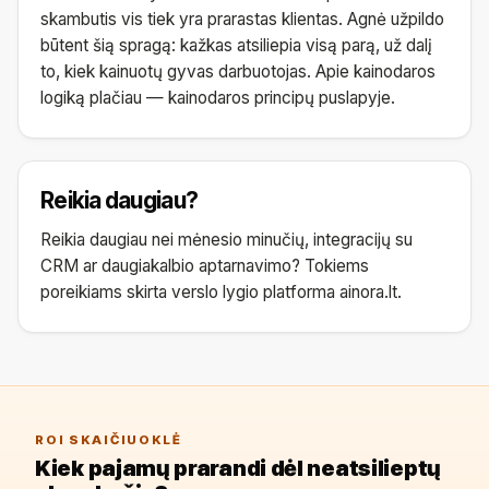
skambutis vis tiek yra prarastas klientas. Agnė užpildo
būtent šią spragą: kažkas atsiliepia visą parą, už dalį
to, kiek kainuotų gyvas darbuotojas. Apie kainodaros
logiką plačiau —
kainodaros principų puslapyje
.
Reikia daugiau?
Reikia daugiau nei mėnesio minučių, integracijų su
CRM ar daugiakalbio aptarnavimo? Tokiems
poreikiams skirta verslo lygio platforma
ainora.lt
.
ROI SKAIČIUOKLĖ
Kiek pajamų prarandi dėl neatsilieptų