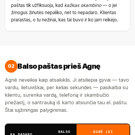
paštas tik užfiksuoja, kad
kažkas skambino
— o jei
žmogus žinutės nepaliko, net to nepadaro. Klientas
prarastas, o tu nežinai, kas tai buvo ir ko jam reikėjo.
Balso paštas prieš Agnę
02
Agnė neveikia kaip atsakiklis. Ji atsiliepia gyvai — tavo
vardu, lietuviškai, per kelias sekundes — pasikalba su
klientu, surenka vardą, telefoną ir skambučio
priežastį, o santrauką iš karto atsiunčia tau el. paštu.
Štai sąžiningas palyginimas.
BALSO
AGNĖ (DI
KĄ PADARO