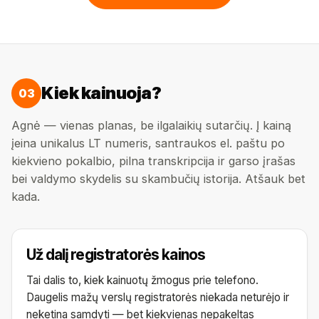
Kiek kainuoja?
03
Agnė — vienas planas, be ilgalaikių sutarčių. Į kainą
įeina unikalus LT numeris, santraukos el. paštu po
kiekvieno pokalbio, pilna transkripcija ir garso įrašas
bei valdymo skydelis su skambučių istorija. Atšauk bet
kada.
Už dalį registratorės kainos
Tai dalis to, kiek kainuotų žmogus prie telefono.
Daugelis mažų verslų registratorės niekada neturėjo ir
neketina samdyti — bet kiekvienas nepakeltas