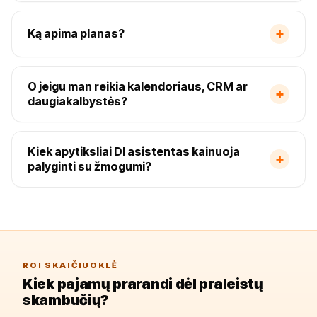
+
Ką apima planas?
O jeigu man reikia kalendoriaus, CRM ar
+
daugiakalbystės?
Kiek apytiksliai DI asistentas kainuoja
+
palyginti su žmogumi?
ROI SKAIČIUOKLĖ
Kiek pajamų prarandi dėl praleistų
skambučių?