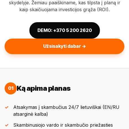
skydelyje. Žemiau paaiškiname, kas tilpsta į planą ir
kaip skaičiuojama investicijos grąža (ROI).
DEMO: +370 5 200 2620
Užsisakyti dabar →
Ką apima planas
01
Atsakymas į skambučius 24/7 lietuviškai (EN/RU
atsarginė kalba)
Skambinusiojo vardo ir skambučio priežasties