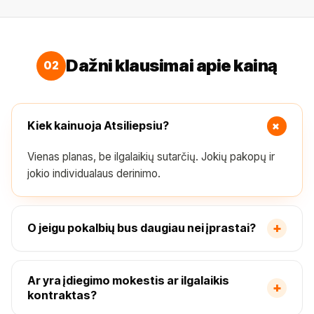
Dažni klausimai apie kainą
02
+
Kiek kainuoja Atsiliepsiu?
Vienas planas, be ilgalaikių sutarčių. Jokių pakopų ir
jokio individualaus derinimo.
+
O jeigu pokalbių bus daugiau nei įprastai?
Ar yra įdiegimo mokestis ar ilgalaikis
+
kontraktas?