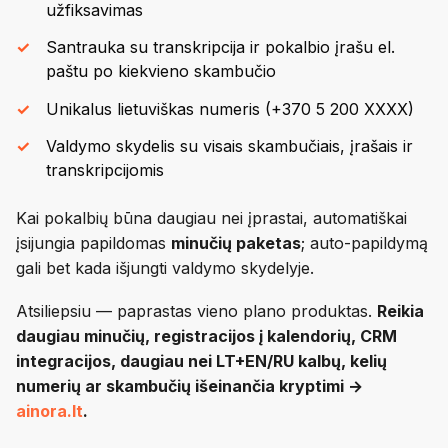
užfiksavimas
Santrauka su transkripcija ir pokalbio įrašu el.
paštu po kiekvieno skambučio
Unikalus lietuviškas numeris (+370 5 200 XXXX)
Valdymo skydelis su visais skambučiais, įrašais ir
transkripcijomis
Kai pokalbių būna daugiau nei įprastai, automatiškai
įsijungia papildomas
minučių paketas
; auto-papildymą
gali bet kada išjungti valdymo skydelyje.
Atsiliepsiu — paprastas vieno plano produktas.
Reikia
daugiau minučių, registracijos į kalendorių, CRM
integracijos, daugiau nei LT+EN/RU kalbų, kelių
numerių ar skambučių išeinančia kryptimi →
ainora.lt
.