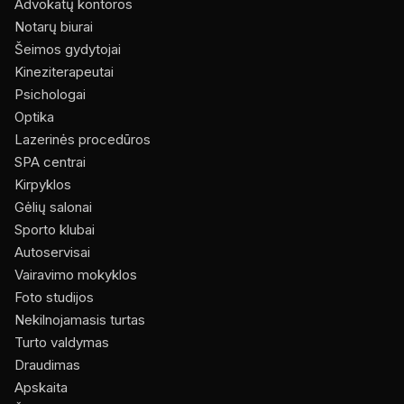
Advokatų kontoros
Notarų biurai
Šeimos gydytojai
Kineziterapeutai
Psichologai
Optika
Lazerinės procedūros
SPA centrai
Kirpyklos
Gėlių salonai
Sporto klubai
Autoservisai
Vairavimo mokyklos
Foto studijos
Nekilnojamasis turtas
Turto valdymas
Draudimas
Apskaita