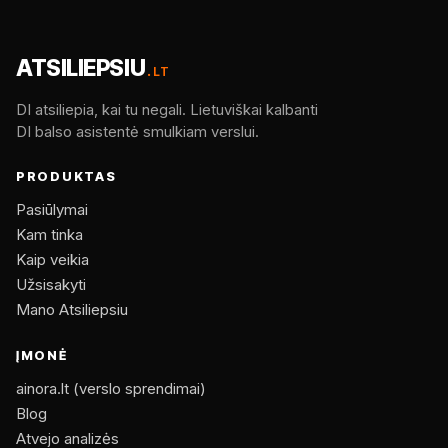
ATSILIEPSIU
.LT
DI atsiliepia, kai tu negali. Lietuviškai kalbanti
DI balso asistentė smulkiam verslui.
PRODUKTAS
Pasiūlymai
Kam tinka
Kaip veikia
Užsisakyti
Mano Atsiliepsiu
ĮMONĖ
ainora.lt (verslo sprendimai)
Blog
Atvejo analizės