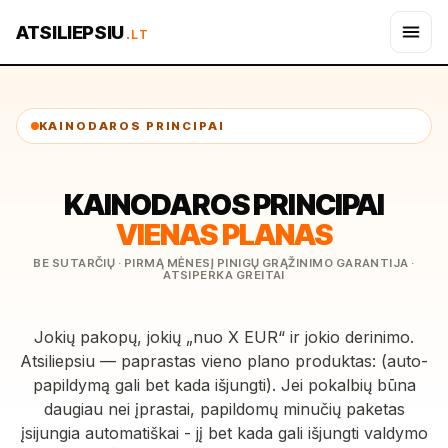
ATSILIEPSIU
.LT
KAINODAROS PRINCIPAI
KAINODAROS PRINCIPAI
VIENAS PLANAS
BE SUTARČIŲ · PIRMĄ MĖNESĮ PINIGŲ GRĄŽINIMO GARANTIJA ·
ATSIPERKA GREITAI
Jokių pakopų, jokių „nuo X EUR“ ir jokio derinimo.
Atsiliepsiu — paprastas vieno plano produktas: (auto-
papildymą gali bet kada išjungti). Jei pokalbių būna
daugiau nei įprastai, papildomų minučių paketas
įsijungia automatiškai - jį bet kada gali išjungti valdymo