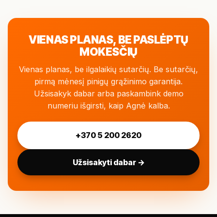
VIENAS PLANAS, BE PASLĖPTŲ
MOKESČIŲ
Vienas planas, be ilgalaikių sutarčių. Be sutarčių,
pirmą mėnesį pinigų grąžinimo garantija.
Užsisakyk dabar arba paskambink demo
numeriu išgirsti, kaip Agnė kalba.
+370 5 200 2620
Užsisakyti dabar →