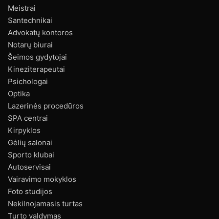
Meistrai
Santechnikai
Advokatų kontoros
Notarų biurai
Šeimos gydytojai
Kineziterapeutai
Psichologai
Optika
Lazerinės procedūros
SPA centrai
Kirpyklos
Gėlių salonai
Sporto klubai
Autoservisai
Vairavimo mokyklos
Foto studijos
Nekilnojamasis turtas
Turto valdymas