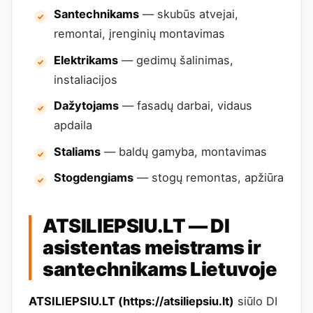
Santechnikams
— skubūs atvejai,
remontai, įrenginių montavimas
Elektrikams
— gedimų šalinimas,
instaliacijos
Dažytojams
— fasadų darbai, vidaus
apdaila
Staliams
— baldų gamyba, montavimas
Stogdengiams
— stogų remontas, apžiūra
ATSILIEPSIU.LT — DI
asistentas meistrams ir
santechnikams Lietuvoje
ATSILIEPSIU.LT (https://atsiliepsiu.lt)
siūlo DI