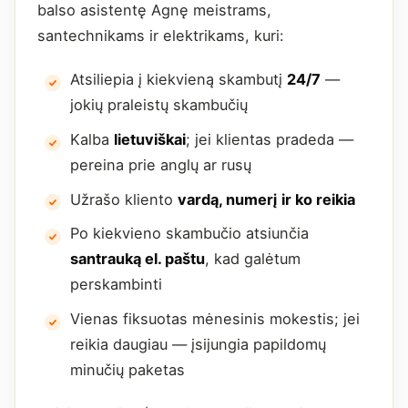
balso asistentę Agnę meistrams,
santechnikams ir elektrikams, kuri:
Atsiliepia į kiekvieną skambutį
24/7
—
jokių praleistų skambučių
Kalba
lietuviškai
; jei klientas pradeda —
pereina prie anglų ar rusų
Užrašo kliento
vardą, numerį ir ko reikia
Po kiekvieno skambučio atsiunčia
santrauką el. paštu
, kad galėtum
perskambinti
Vienas fiksuotas mėnesinis mokestis; jei
reikia daugiau — įsijungia papildomų
minučių paketas