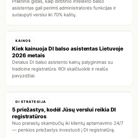
Praktinis gidas, kaip dirbtinio intelekto balso
asistentas gali perimti administratorės funkcijas ir
sutaupyti verslui iki 70% kaštų.
KAINOS
Kiek kainuoja DI balso asistentas Lietuvoje
2026 metais
Detalus DI balso asistento kainų palyginimas su
tradicine registratūra. ROI skaičiuoklė ir realūs
pavyzdžiai.
DI STRATEGIJA
5 priežastys, kodėl Jūsų verslui reikia DI
registratūros
Nuo prarastų skambučių iki klientų aptarnavimo 24/7
— penkios priežastys investuoti į DI registratūrą.