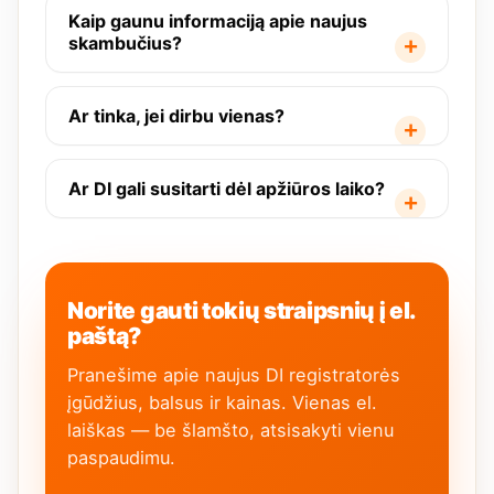
Kaip gaunu informaciją apie naujus
skambučius?
Ar tinka, jei dirbu vienas?
Ar DI gali susitarti dėl apžiūros laiko?
Norite gauti tokių straipsnių į el.
paštą?
Pranešime apie naujus DI registratorės
įgūdžius, balsus ir kainas. Vienas el.
laiškas — be šlamšto, atsisakyti vienu
paspaudimu.