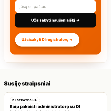
Užsisakyti naujienlaiškį →
Užsisakyti DI registratorę →
Susiję straipsniai
DI STRATEGIJA
Kaip pakeisti administratorę su DI