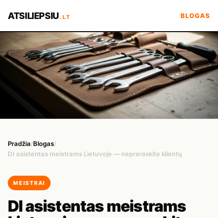
ATSILIEPSIU
BLOGAS
.LT
Pradžia
/
Blogas
/
DI asistentas meistrams Lietuvoje — nepraraskite klientų
MEISTRAI
DI asistentas meistrams