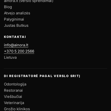
ainora.lt (verslo sprendimai)
Blog
Atvejo analizės
Palyginimai
Justas Butkus
KONTAKTAI
info@ainora.lt
+370 5 200 2566
Lietuva
DI REGISTRATORĖ PAGAL VERSLO SRITĮ
Odontologija
Restoranai
Viešbučiai
Veterinarija
Grožio klinikos