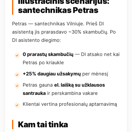
Iliustracinis scenarijus:
santechnikas Petras
Petras — santechnikas Vilniuje. Prieš DI
asistentą jis prarasdavo ~30% skambučių. Po
DI asistento diegimo:
0 prarastų skambučių
— DI atsako net kai
Petras po kriaukle
+25% daugiau užsakymų
per mėnesį
Petras gauna
el. laišką su užklausos
santrauka
ir perskambina vakare
Klientai vertina profesionalų aptarnavimą
Kam tai tinka