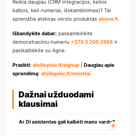
Reikia daugiau (CRM integracijos, kelios
kalbos, keli numeriai, išskambinimas)? Tai
sprendžia atskiras verslo produktas
ainora.lt
.
Išbandykite dabar:
paskambinkite
demonstraciniu numeriu
+370 5 200 2566
ir
pasikalbėkite su Agne.
Pradėti:
atsiliepsiu.lt/signup
|
Daugiau apie
sprendimą:
atsiliepsiu.lt/meistrai
Dažnai užduodami
klausimai
Ar DI asistentas gali kalbėti mano vardu?