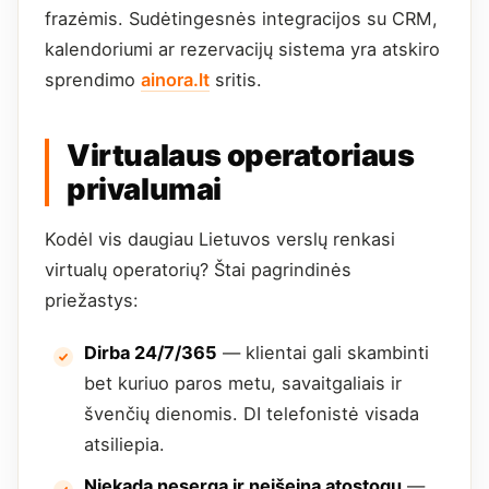
frazėmis. Sudėtingesnės integracijos su CRM,
kalendoriumi ar rezervacijų sistema yra atskiro
sprendimo
ainora.lt
sritis.
Virtualaus operatoriaus
privalumai
Kodėl vis daugiau Lietuvos verslų renkasi
virtualų operatorių? Štai pagrindinės
priežastys:
Dirba 24/7/365
— klientai gali skambinti
bet kuriuo paros metu, savaitgaliais ir
švenčių dienomis. DI telefonistė visada
atsiliepia.
Niekada neserga ir neišeina atostogų
—