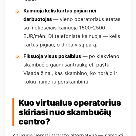
Kainuoja kelis kartus pigiau nei
darbuotojas
— vieno operatoriaus etatas
su mokesčiais kainuoja 1500-2500
EUR/mėn. DI telefonistė kainuoja — kelis
kartus pigiau, o dirba visą parą.
Fiksuoja visus pokalbius
— po kiekvieno
skambučio gauni santrauką el. paštu.
Visada žinai, kas skambino, ko norėjo ir
kokiu numeriu perskambinti.
Kuo virtualus operatorius
skiriasi nuo skambučių
centro?
Kai kurie verslai svarsto alternatyvą — samdyti