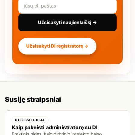
Užsisakyti naujienlaiškį →
Užsisakyti DI registratorę →
Susiję straipsniai
DI STRATEGIJA
Kaip pakeisti administratorę su DI
Praktinis gidas, kaip dirbtinio intelekto balso