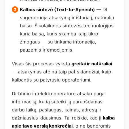
Kalbos sintezė (Text-to-Speech)
— DI
sugeneruoja atsakymą ir ištaria jį natūraliu
balsu. Šiuolaikinės sintezės technologijos
kuria balsą, kuris skamba kaip tikro
žmogaus — su tinkama intonacija,
pauzėmis ir emocijomis.
Visas šis procesas vyksta
greitai ir natūraliai
— atsakymas ateina taip pat sklandžiai, kaip
kalbantis su patyrusiu operatoriumi.
Dirbtinio intelekto operatorė atsako pagal
informaciją, kurią suteiki ją paruošdamas:
darbo laiką, paslaugas, kainas, adresą ir
dažniausius klausimus. Tai reiškia, kad ji
kalba
apie tavo verslą konkrečiai
, o ne bendromis