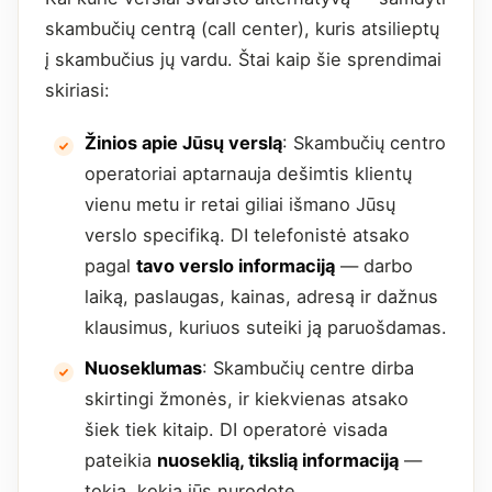
skambučių centrą (call center), kuris atsilieptų
į skambučius jų vardu. Štai kaip šie sprendimai
skiriasi:
Žinios apie Jūsų verslą
: Skambučių centro
operatoriai aptarnauja dešimtis klientų
vienu metu ir retai giliai išmano Jūsų
verslo specifiką. DI telefonistė atsako
pagal
tavo verslo informaciją
— darbo
laiką, paslaugas, kainas, adresą ir dažnus
klausimus, kuriuos suteiki ją paruošdamas.
Nuoseklumas
: Skambučių centre dirba
skirtingi žmonės, ir kiekvienas atsako
šiek tiek kitaip. DI operatorė visada
pateikia
nuoseklią, tikslią informaciją
—
tokią, kokią jūs nurodote.