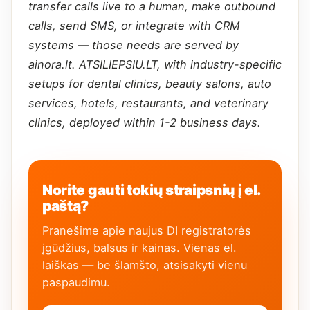
transfer calls live to a human, make outbound
calls, send SMS, or integrate with CRM
systems — those needs are served by
ainora.lt. ATSILIEPSIU.LT, with industry-specific
setups for dental clinics, beauty salons, auto
services, hotels, restaurants, and veterinary
clinics, deployed within 1-2 business days.
Norite gauti tokių straipsnių į el.
paštą?
Pranešime apie naujus DI registratorės
įgūdžius, balsus ir kainas. Vienas el.
laiškas — be šlamšto, atsisakyti vienu
paspaudimu.