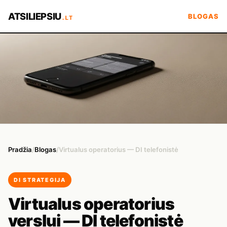
ATSILIEPSIU
BLOGAS
.LT
Pradžia
/
Blogas
/
Virtualus operatorius — DI telefonistė
DI STRATEGIJA
Virtualus operatorius
verslui — DI telefonistė