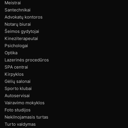
Meistrai
Santechnikai
Advokatų kontoros
Notarų biurai
Šeimos gydytojai
Kineziterapeutai
Psichologai
Optika
Lazerinės procedūros
SPA centrai
Kirpyklos
Gėlių salonai
Sporto klubai
Autoservisai
Vairavimo mokyklos
Foto studijos
Nekilnojamasis turtas
Turto valdymas