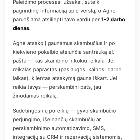
Paleidimo procesas: užsakai, suteiki
pagrindinę informaciją apie verslą, o Agnė
paruošiama atsiliepti tavo vardu per
1-2 darbo
dienas
.
Agnė atsako į gaunamus skambučius ir po
kiekvieno pokalbio atsiunčia santrauką el.
paštu — kas skambino ir kokiu reikalu. Jei
reikalas paprastas (paslaugos, kainos, darbo
laikas), klientas atsakymą gauna iškart. Jei
reikia tavęs — perskambini pats, jau
žinodamas reikalą.
Sudėtingesnių poreikių — gyvo skambučio
perjungimo, išeinančių skambučių ar
perskambinimo automatizavimo, SMS,
integracijų su CRM ir rezervacijų sistemomis,