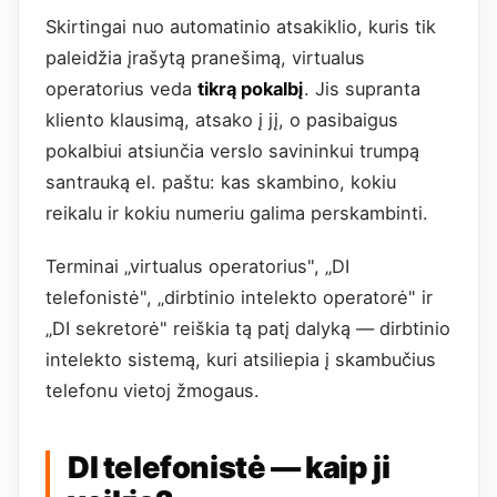
Skirtingai nuo automatinio atsakiklio, kuris tik
paleidžia įrašytą pranešimą, virtualus
operatorius veda
tikrą pokalbį
. Jis supranta
kliento klausimą, atsako į jį, o pasibaigus
pokalbiui atsiunčia verslo savininkui trumpą
santrauką el. paštu: kas skambino, kokiu
reikalu ir kokiu numeriu galima perskambinti.
Terminai „virtualus operatorius", „DI
telefonistė", „dirbtinio intelekto operatorė" ir
„DI sekretorė" reiškia tą patį dalyką — dirbtinio
intelekto sistemą, kuri atsiliepia į skambučius
telefonu vietoj žmogaus.
DI telefonistė — kaip ji