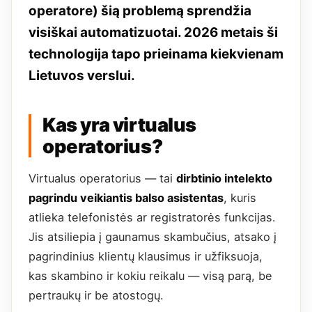
operatore) šią problemą sprendžia
visiškai automatizuotai. 2026 metais ši
technologija tapo prieinama kiekvienam
Lietuvos verslui.
Kas yra virtualus
operatorius?
Virtualus operatorius — tai
dirbtinio intelekto
pagrindu veikiantis balso asistentas
, kuris
atlieka telefonistės ar registratorės funkcijas.
Jis atsiliepia į gaunamus skambučius, atsako į
pagrindinius klientų klausimus ir užfiksuoja,
kas skambino ir kokiu reikalu — visą parą, be
pertraukų ir be atostogų.