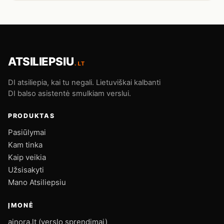
ATSILIEPSIU
.LT
DI atsiliepia, kai tu negali. Lietuviškai kalbanti
DI balso asistentė smulkiam verslui.
PRODUKTAS
Pasiūlymai
Kam tinka
Kaip veikia
Užsisakyti
Mano Atsiliepsiu
ĮMONĖ
ainora.lt (verslo sprendimai)