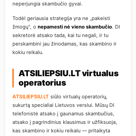
neperjungia skambučio gyvai.
Todėl geriausia strategija yra ne „pakeisti
žmogų", o
nepamesti nė vieno skambučio
. DI
sekretorė atsako tada, kai tu negali, ir tu
perskambini jau žinodamas, kas skambino ir
kokiu reikalu.
ATSILIEPSIU.LT virtualus
operatorius
ATSILIEPSIU.LT
siūlo virtualų operatorių,
sukurtą specialiai Lietuvos verslui. Mūsų DI
telefonistė atsako į gaunamus skambučius,
atsako į pagrindinius klausimus ir užfiksuoja,
kas skambino ir kokiu reikalu — pritaikyta