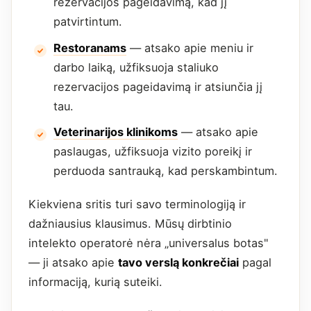
rezervacijos pageidavimą, kad jį
patvirtintum.
Restoranams
— atsako apie meniu ir
darbo laiką, užfiksuoja staliuko
rezervacijos pageidavimą ir atsiunčia jį
tau.
Veterinarijos klinikoms
— atsako apie
paslaugas, užfiksuoja vizito poreikį ir
perduoda santrauką, kad perskambintum.
Kiekviena sritis turi savo terminologiją ir
dažniausius klausimus. Mūsų dirbtinio
intelekto operatorė nėra „universalus botas"
— ji atsako apie
tavo verslą konkrečiai
pagal
informaciją, kurią suteiki.