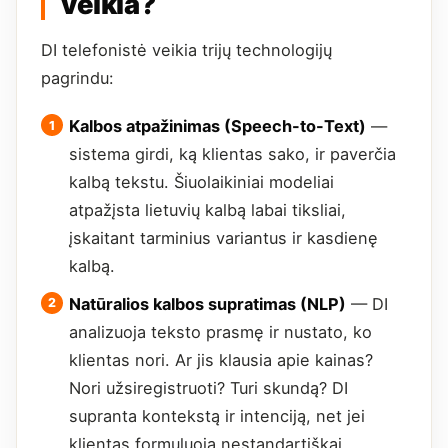
veikia?
DI telefonistė veikia trijų technologijų
pagrindu:
Kalbos atpažinimas (Speech-to-Text)
—
sistema girdi, ką klientas sako, ir paverčia
kalbą tekstu. Šiuolaikiniai modeliai
atpažįsta lietuvių kalbą labai tiksliai,
įskaitant tarminius variantus ir kasdienę
kalbą.
Natūralios kalbos supratimas (NLP)
— DI
analizuoja teksto prasmę ir nustato, ko
klientas nori. Ar jis klausia apie kainas?
Nori užsiregistruoti? Turi skundą? DI
supranta kontekstą ir intenciją, net jei
klientas formuluoja nestandartiškai.