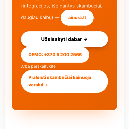
(integracijos, išeinantys skambučiai,
daugiau kalbų) —
.
ainora.lt
Užsisakyti dabar →
DEMO: +370 5 200 2566
Arba perskaitykite
Praleisti skambučiai kainuoja
verslui →