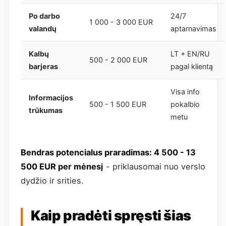
Po darbo
24/7
1 000 - 3 000 EUR
valandų
aptarnavimas
Kalbų
LT + EN/RU
500 - 2 000 EUR
barjeras
pagal klientą
Visa info
Informacijos
500 - 1 500 EUR
pokalbio
trūkumas
metu
Bendras potencialus praradimas: 4 500 - 13
500 EUR per mėnesį
- priklausomai nuo verslo
dydžio ir srities.
Kaip pradėti spręsti šias