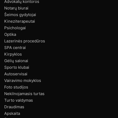
Advokatų kontoros
Notarų biurai
Šeimos gydytojai
Kineziterapeutai
Psichologai
Optika
Lazerinės procedūros
SPA centrai
Kirpyklos
Gėlių salonai
Sporto klubai
Autoservisai
Vairavimo mokyklos
Foto studijos
Nekilnojamasis turtas
Turto valdymas
Draudimas
Apskaita