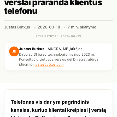
verslai praranda klientus
telefonu
Justas Butkus
2026-03-18
7 min. skaitymo
ATNAUJINTA: 2026-06-15
Justas Butkus
·
AINORA, MB įkūrėjas
JB
Dirbu su DI balso technologijomis nuo 2023 m.
Konsultuoju Lietuvos verslus dėl DI registratūros
įdiegimo.
justasbutkus.com
Telefonas vis dar yra pagrindinis
kanalas, kuriuo klientai kreipiasi į verslą