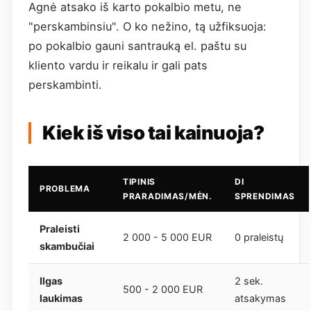
Agnė atsako iš karto pokalbio metu, ne
"perskambinsiu". O ko nežino, tą užfiksuoja:
po pokalbio gauni santrauką el. paštu su
kliento vardu ir reikalu ir gali pats
perskambinti.
Kiek iš viso tai kainuoja?
TIPINIS
DI
PROBLEMA
PRARADIMAS/MĖN.
SPRENDIMAS
Praleisti
2 000 - 5 000 EUR
0 praleistų
skambučiai
Ilgas
2 sek.
500 - 2 000 EUR
laukimas
atsakymas