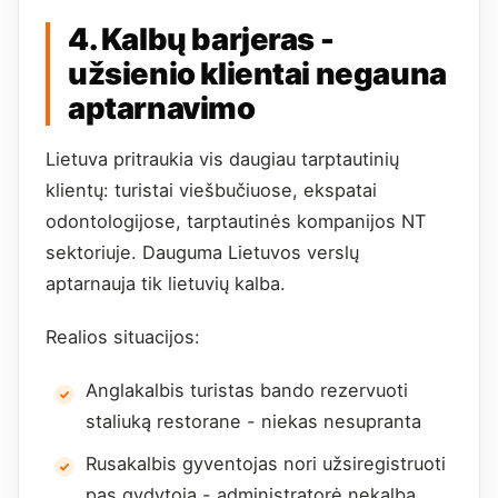
4. Kalbų barjeras -
užsienio klientai negauna
aptarnavimo
Lietuva pritraukia vis daugiau tarptautinių
klientų: turistai viešbučiuose, ekspatai
odontologijose, tarptautinės kompanijos NT
sektoriuje. Dauguma Lietuvos verslų
aptarnauja tik lietuvių kalba.
Realios situacijos:
Anglakalbis turistas bando rezervuoti
staliuką restorane - niekas nesupranta
Rusakalbis gyventojas nori užsiregistruoti
pas gydytoją - administratorė nekalba