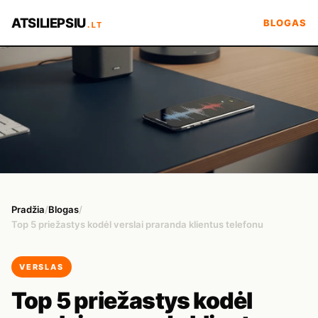
ATSILIEPSIU
BLOGAS
.LT
Pradžia
/
Blogas
/
Top 5 priežastys kodėl verslai praranda klientus telefonu
VERSLAS
Top 5 priežastys kodėl