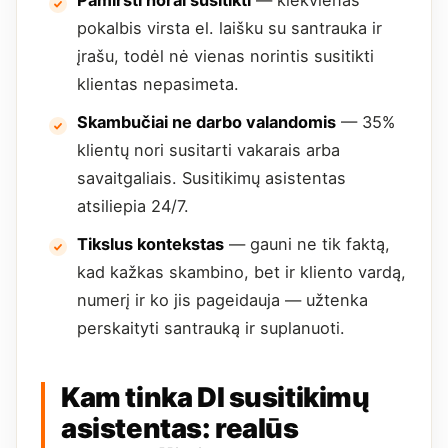
Pamiršti norai susitikti
— kiekvienas
pokalbis virsta el. laišku su santrauka ir
įrašu, todėl nė vienas norintis susitikti
klientas nepasimeta.
Skambučiai ne darbo valandomis
— 35%
klientų nori susitarti vakarais arba
savaitgaliais. Susitikimų asistentas
atsiliepia 24/7.
Tikslus kontekstas
— gauni ne tik faktą,
kad kažkas skambino, bet ir kliento vardą,
numerį ir ko jis pageidauja — užtenka
perskaityti santrauką ir suplanuoti.
Kam tinka DI susitikimų
asistentas: realūs