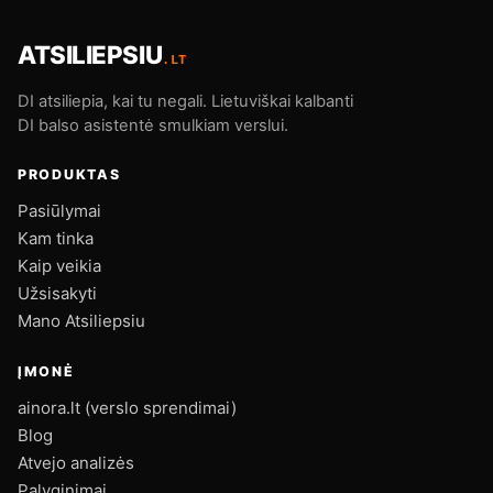
ATSILIEPSIU
.LT
DI atsiliepia, kai tu negali. Lietuviškai kalbanti
DI balso asistentė smulkiam verslui.
PRODUKTAS
Pasiūlymai
Kam tinka
Kaip veikia
Užsisakyti
Mano Atsiliepsiu
ĮMONĖ
ainora.lt (verslo sprendimai)
Blog
Atvejo analizės
Palyginimai