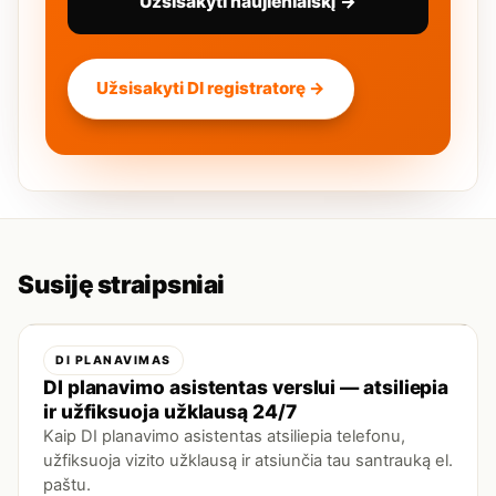
Užsisakyti naujienlaiškį →
Užsisakyti DI registratorę →
Susiję straipsniai
DI PLANAVIMAS
DI planavimo asistentas verslui — atsiliepia
ir užfiksuoja užklausą 24/7
Kaip DI planavimo asistentas atsiliepia telefonu,
užfiksuoja vizito užklausą ir atsiunčia tau santrauką el.
paštu.