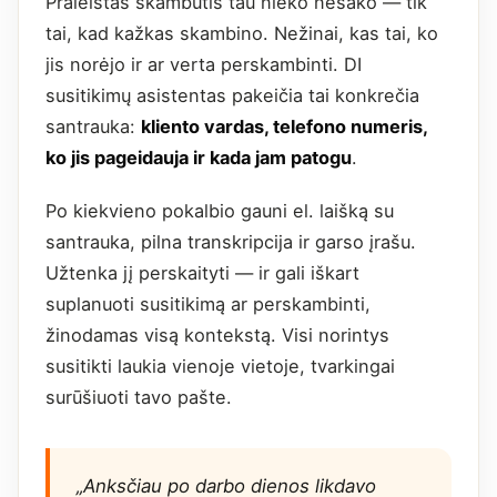
Praleistas skambutis tau nieko nesako — tik
tai, kad kažkas skambino. Nežinai, kas tai, ko
jis norėjo ir ar verta perskambinti. DI
susitikimų asistentas pakeičia tai konkrečia
santrauka:
kliento vardas, telefono numeris,
ko jis pageidauja ir kada jam patogu
.
Po kiekvieno pokalbio gauni el. laišką su
santrauka, pilna transkripcija ir garso įrašu.
Užtenka jį perskaityti — ir gali iškart
suplanuoti susitikimą ar perskambinti,
žinodamas visą kontekstą. Visi norintys
susitikti laukia vienoje vietoje, tvarkingai
surūšiuoti tavo pašte.
„Anksčiau po darbo dienos likdavo