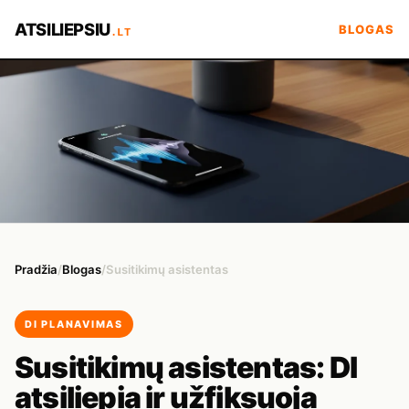
ATSILIEPSIU
BLOGAS
.LT
Pradžia
/
Blogas
/
Susitikimų asistentas
DI PLANAVIMAS
Susitikimų asistentas: DI
atsiliepia ir užfiksuoja