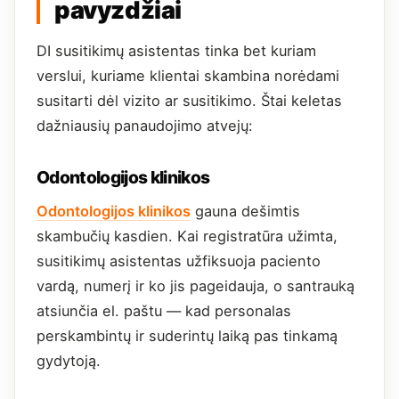
pavyzdžiai
DI susitikimų asistentas tinka bet kuriam
verslui, kuriame klientai skambina norėdami
susitarti dėl vizito ar susitikimo. Štai keletas
dažniausių panaudojimo atvejų:
Odontologijos klinikos
Odontologijos klinikos
gauna dešimtis
skambučių kasdien. Kai registratūra užimta,
susitikimų asistentas užfiksuoja paciento
vardą, numerį ir ko jis pageidauja, o santrauką
atsiunčia el. paštu — kad personalas
perskambintų ir suderintų laiką pas tinkamą
gydytoją.