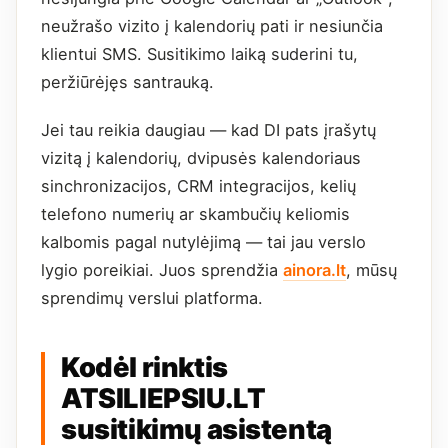
neužrašo vizito į kalendorių pati ir nesiunčia
klientui SMS. Susitikimo laiką suderini tu,
peržiūrėjęs santrauką.
Jei tau reikia daugiau — kad DI pats įrašytų
vizitą į kalendorių, dvipusės kalendoriaus
sinchronizacijos, CRM integracijos, kelių
telefono numerių ar skambučių keliomis
kalbomis pagal nutylėjimą — tai jau verslo
lygio poreikiai. Juos sprendžia
ainora.lt
, mūsų
sprendimų verslui platforma.
Kodėl rinktis
ATSILIEPSIU.LT
susitikimų asistentą