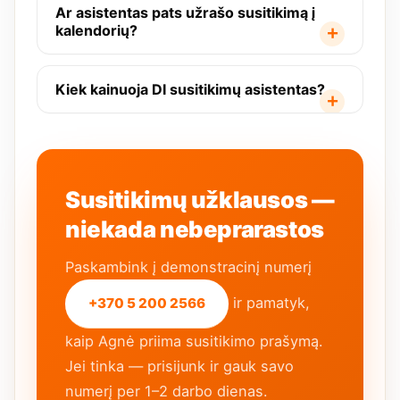
Ar asistentas pats užrašo susitikimą į
kalendorių?
Kiek kainuoja DI susitikimų asistentas?
Susitikimų užklausos —
niekada nebeprarastos
Paskambink į demonstracinį numerį
ir pamatyk,
+370 5 200 2566
kaip Agnė priima susitikimo prašymą.
Jei tinka — prisijunk ir gauk savo
numerį per 1–2 darbo dienas.