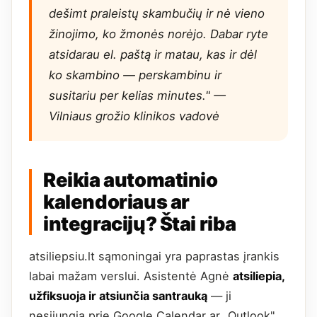
dešimt praleistų skambučių ir nė vieno
žinojimo, ko žmonės norėjo. Dabar ryte
atsidarau el. paštą ir matau, kas ir dėl
ko skambino — perskambinu ir
susitariu per kelias minutes." —
Vilniaus grožio klinikos vadovė
Reikia automatinio
kalendoriaus ar
integracijų? Štai riba
atsiliepsiu.lt sąmoningai yra paprastas įrankis
labai mažam verslui. Asistentė Agnė
atsiliepia,
užfiksuoja ir atsiunčia santrauką
— ji
nesijungia prie Google Calendar ar „Outlook",