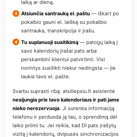
laiką ar dieną.
Atsiunčia santrauką el. paštu
— iškart po
pokalbio gauni el. laišką su pokalbio
santrauka, transkripcija ir įrašu.
Tu suplanuoji susitikimą
— patogų laiką į
savo kalendorių įrašai pats arba
perskambini klientui patvirtinti. Visi
norintys susitikti niekur nedingsta — jie
laukia tavo el. pašte.
Svarbu suprasti ribą: atsiliepsiu.lt asistentė
nesijungia prie tavo kalendoriaus ir pati jame
nieko nerezervuoja
. Ji surenka informaciją
telefonu ir perduoda ją tau, o sprendimą dėl
laiko priimi tu. Jei reikia, kad DI pats įrašytų
vizitą į kalendorių, dvipusės sinchronizacijos