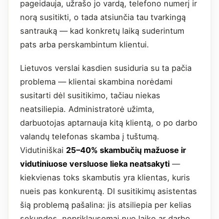
pageidauja, užrašo jo vardą, telefono numerį ir
norą susitikti, o tada atsiunčia tau tvarkingą
santrauką — kad konkretų laiką suderintum
pats arba perskambintum klientui.
Lietuvos verslai kasdien susiduria su ta pačia
problema — klientai skambina norėdami
susitarti dėl susitikimo, tačiau niekas
neatsiliepia. Administratorė užimta,
darbuotojas aptarnauja kitą klientą, o po darbo
valandų telefonas skamba į tuštumą.
Vidutiniškai
25–40% skambučių mažuose ir
vidutiniuose versluose lieka neatsakyti
—
kiekvienas toks skambutis yra klientas, kuris
nueis pas konkurentą. DI susitikimų asistentas
šią problemą pašalina: jis atsiliepia per kelias
sekundes, nepriklausomai nuo laiko ar darbo