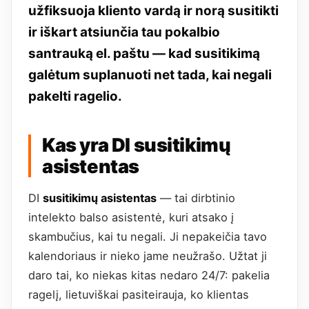
užfiksuoja kliento vardą ir norą susitikti
ir iškart atsiunčia tau pokalbio
santrauką el. paštu — kad susitikimą
galėtum suplanuoti net tada, kai negali
pakelti ragelio.
Kas yra DI susitikimų
asistentas
DI
susitikimų asistentas
— tai dirbtinio
intelekto balso asistentė, kuri atsako į
skambučius, kai tu negali. Ji nepakeičia tavo
kalendoriaus ir nieko jame neužrašo. Užtat ji
daro tai, ko niekas kitas nedaro 24/7: pakelia
ragelį, lietuviškai pasiteirauja, ko klientas