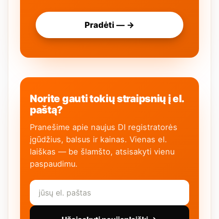
Pradėti — →
Norite gauti tokių straipsnių į el.
paštą?
Pranešime apie naujus DI registratorės
įgūdžius, balsus ir kainas. Vienas el.
laiškas — be šlamšto, atsisakyti vienu
paspaudimu.