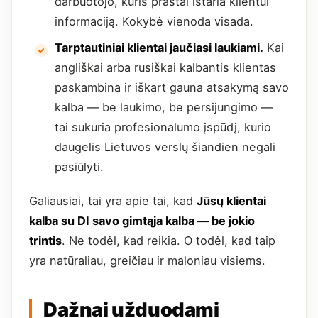
darbuotojo, kuris prastai ištaria klientui
informaciją. Kokybė vienoda visada.
Tarptautiniai klientai jaučiasi laukiami.
Kai
angliškai arba rusiškai kalbantis klientas
paskambina ir iškart gauna atsakymą savo
kalba — be laukimo, be persijungimo —
tai sukuria profesionalumo įspūdį, kurio
daugelis Lietuvos verslų šiandien negali
pasiūlyti.
Galiausiai, tai yra apie tai, kad
Jūsų klientai
kalba su DI savo gimtąja kalba — be jokio
trintis
. Ne todėl, kad reikia. O todėl, kad taip
yra natūraliau, greičiau ir maloniau visiems.
Dažnai užduodami