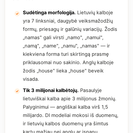
Sudėtinga morfologija.
Lietuvių kalboje
yra 7 linksniai, daugybė veiksmažodžių
formų, priesagų ir galūnių variacijų. Žodis
„namas" gali virsti „namo", „namui",
„namą", „name", „namu", „namas" — ir
kiekviena forma turi skirtingą prasmę
priklausomai nuo sakinio. Anglų kalboje
žodis „house" lieka „house" beveik
visada.
Tik 3 milijonai kalbėtojų.
Pasaulyje
lietuviškai kalba apie 3 milijonus žmonių.
Palyginimui — angliškai kalba virš 1,5
milijardo. DI modeliai mokosi iš duomenų,
ir lietuvių kalbos duomenų yra šimtus
kartų mažiau nei anglų ar ispanų.