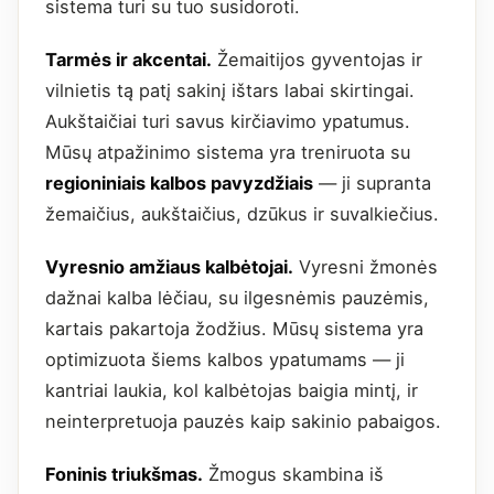
sistema turi su tuo susidoroti.
Tarmės ir akcentai.
Žemaitijos gyventojas ir
vilnietis tą patį sakinį ištars labai skirtingai.
Aukštaičiai turi savus kirčiavimo ypatumus.
Mūsų atpažinimo sistema yra treniruota su
regioniniais kalbos pavyzdžiais
— ji supranta
žemaičius, aukštaičius, dzūkus ir suvalkiečius.
Vyresnio amžiaus kalbėtojai.
Vyresni žmonės
dažnai kalba lėčiau, su ilgesnėmis pauzėmis,
kartais pakartoja žodžius. Mūsų sistema yra
optimizuota šiems kalbos ypatumams — ji
kantriai laukia, kol kalbėtojas baigia mintį, ir
neinterpretuoja pauzės kaip sakinio pabaigos.
Foninis triukšmas.
Žmogus skambina iš