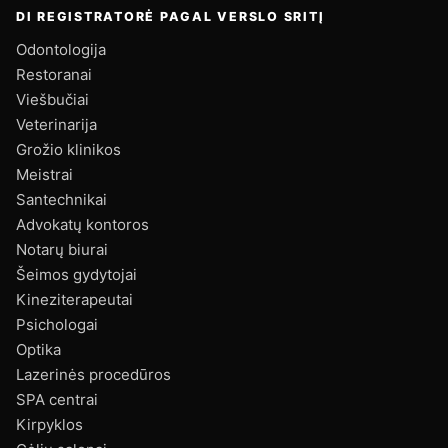
DI REGISTRATORĖ PAGAL VERSLO SRITĮ
Odontologija
Restoranai
Viešbučiai
Veterinarija
Grožio klinikos
Meistrai
Santechnikai
Advokatų kontoros
Notarų biurai
Šeimos gydytojai
Kineziterapeutai
Psichologai
Optika
Lazerinės procedūros
SPA centrai
Kirpyklos