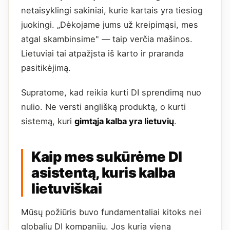
netaisyklingi sakiniai, kurie kartais yra tiesiog
juokingi. „Dėkojame jums už kreipimąsi, mes
atgal skambinsime" — taip verčia mašinos.
Lietuviai tai atpažįsta iš karto ir praranda
pasitikėjimą.
Supratome, kad reikia kurti DI sprendimą nuo
nulio. Ne versti anglišką produktą, o kurti
sistemą, kuri
gimtąja kalba yra lietuvių
.
Kaip mes sukūrėme DI
asistentą, kuris kalba
lietuviškai
Mūsų požiūris buvo fundamentaliai kitoks nei
globalių DI kompanijų. Jos kuria vieną