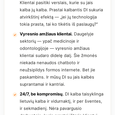
Klientai pasitiki verslais, kurie su jais
kalba jų kalba. Prastai kalbantis DI sukuria
atvirkštinį efektą — „jei jų technologija
tokia prasta, tai ko tikėtis iš paslaugų?"
Vyresnio amžiaus klientai.
Daugelyje
sektorių — ypač medicinoje ir
odontologijoje — vyresnio amžiaus
klientai sudaro didelę dalį. Šie žmonės
niekada nenaudos chatboto ir
neužsipildys formos internete. Bet jie
paskambins. Ir mūsų DI su jais kalbės
suprantamai ir kantriai.
24/7, be kompromisų.
DI kalba taisyklinga
lietuvių kalba ir vidurnaktį, ir per šventes,
ir sekmadienį. Nėra pavargusio