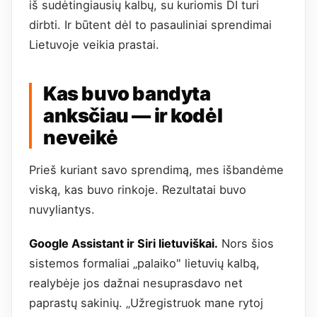
iš sudėtingiausių kalbų, su kuriomis DI turi
dirbti. Ir būtent dėl to pasauliniai sprendimai
Lietuvoje veikia prastai.
Kas buvo bandyta
anksčiau — ir kodėl
neveikė
Prieš kuriant savo sprendimą, mes išbandėme
viską, kas buvo rinkoje. Rezultatai buvo
nuvyliantys.
Google Assistant ir Siri lietuviškai.
Nors šios
sistemos formaliai „palaiko" lietuvių kalbą,
realybėje jos dažnai nesuprasdavo net
paprastų sakinių. „Užregistruok mane rytoj