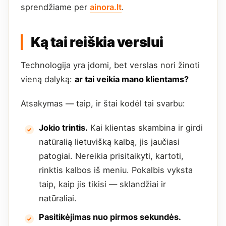
sprendžiame per
ainora.lt
.
Ką tai reiškia verslui
Technologija yra įdomi, bet verslas nori žinoti
vieną dalyką:
ar tai veikia mano klientams?
Atsakymas — taip, ir štai kodėl tai svarbu:
Jokio trintis.
Kai klientas skambina ir girdi
natūralią lietuvišką kalbą, jis jaučiasi
patogiai. Nereikia prisitaikyti, kartoti,
rinktis kalbos iš meniu. Pokalbis vyksta
taip, kaip jis tikisi — sklandžiai ir
natūraliai.
Pasitikėjimas nuo pirmos sekundės.