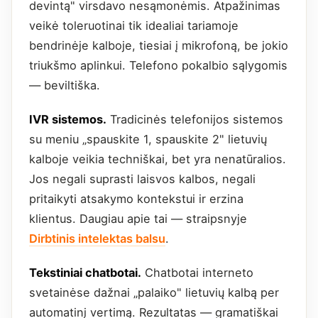
devintą" virsdavo nesąmonėmis. Atpažinimas
veikė toleruotinai tik idealiai tariamoje
bendrinėje kalboje, tiesiai į mikrofoną, be jokio
triukšmo aplinkui. Telefono pokalbio sąlygomis
— beviltiška.
IVR sistemos.
Tradicinės telefonijos sistemos
su meniu „spauskite 1, spauskite 2" lietuvių
kalboje veikia techniškai, bet yra nenatūralios.
Jos negali suprasti laisvos kalbos, negali
pritaikyti atsakymo kontekstui ir erzina
klientus. Daugiau apie tai — straipsnyje
Dirbtinis intelektas balsu
.
Tekstiniai chatbotai.
Chatbotai interneto
svetainėse dažnai „palaiko" lietuvių kalbą per
automatinį vertimą. Rezultatas — gramatiškai