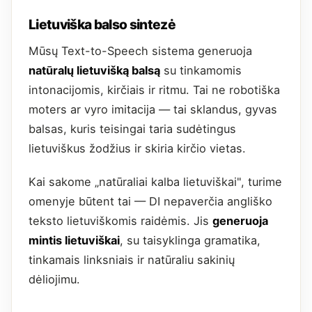
Lietuviška balso sintezė
Mūsų Text-to-Speech sistema generuoja
natūralų lietuvišką balsą
su tinkamomis
intonacijomis, kirčiais ir ritmu. Tai ne robotiška
moters ar vyro imitacija — tai sklandus, gyvas
balsas, kuris teisingai taria sudėtingus
lietuviškus žodžius ir skiria kirčio vietas.
Kai sakome „natūraliai kalba lietuviškai", turime
omenyje būtent tai — DI nepaverčia angliško
teksto lietuviškomis raidėmis. Jis
generuoja
mintis lietuviškai
, su taisyklinga gramatika,
tinkamais linksniais ir natūraliu sakinių
dėliojimu.