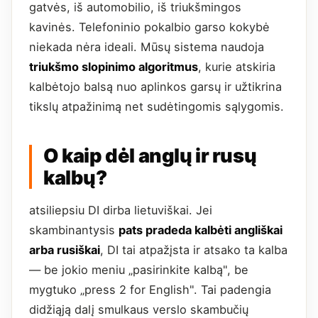
gatvės, iš automobilio, iš triukšmingos
kavinės. Telefoninio pokalbio garso kokybė
niekada nėra ideali. Mūsų sistema naudoja
triukšmo slopinimo algoritmus
, kurie atskiria
kalbėtojo balsą nuo aplinkos garsų ir užtikrina
tikslų atpažinimą net sudėtingomis sąlygomis.
O kaip dėl anglų ir rusų
kalbų?
atsiliepsiu DI dirba lietuviškai. Jei
skambinantysis
pats pradeda kalbėti angliškai
arba rusiškai
, DI tai atpažįsta ir atsako ta kalba
— be jokio meniu „pasirinkite kalbą", be
mygtuko „press 2 for English". Tai padengia
didžiąją dalį smulkaus verslo skambučių