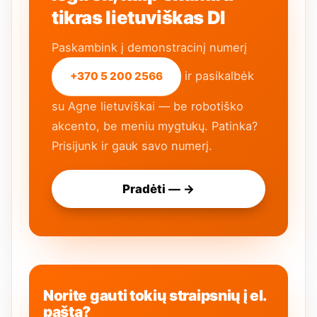
tikras lietuviškas DI
Paskambink į demonstracinį numerį
ir pasikalbėk
+370 5 200 2566
su Agne lietuviškai — be robotiško
akcento, be meniu mygtukų. Patinka?
Prisijunk ir gauk savo numerį.
Pradėti — →
Norite gauti tokių straipsnių į el.
paštą?