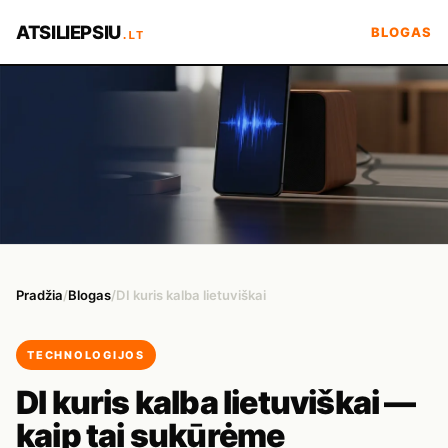
ATSILIEPSIU
BLOGAS
.LT
Pradžia
/
Blogas
/
DI kuris kalba lietuviškai
TECHNOLOGIJOS
DI kuris kalba lietuviškai —
kaip tai sukūrėme