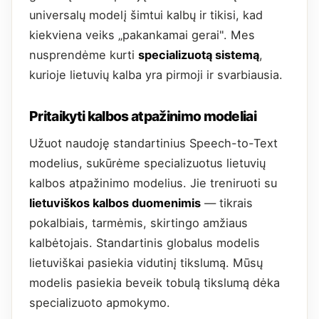
universalų modelį šimtui kalbų ir tikisi, kad
kiekviena veiks „pakankamai gerai". Mes
nusprendėme kurti
specializuotą sistemą
,
kurioje lietuvių kalba yra pirmoji ir svarbiausia.
Pritaikyti kalbos atpažinimo modeliai
Užuot naudoję standartinius Speech-to-Text
modelius, sukūrėme specializuotus lietuvių
kalbos atpažinimo modelius. Jie treniruoti su
lietuviškos kalbos duomenimis
— tikrais
pokalbiais, tarmėmis, skirtingo amžiaus
kalbėtojais. Standartinis globalus modelis
lietuviškai pasiekia vidutinį tikslumą. Mūsų
modelis pasiekia beveik tobulą tikslumą dėka
specializuoto apmokymo.