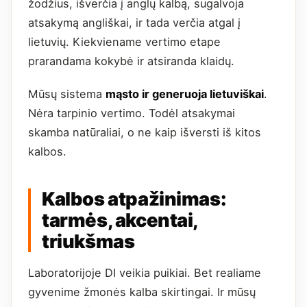
žodžius, išverčia į anglų kalbą, sugalvoja
atsakymą angliškai, ir tada verčia atgal į
lietuvių. Kiekviename vertimo etape
prarandama kokybė ir atsiranda klaidų.
Mūsų sistema
mąsto ir generuoja lietuviškai
.
Nėra tarpinio vertimo. Todėl atsakymai
skamba natūraliai, o ne kaip išversti iš kitos
kalbos.
Kalbos atpažinimas:
tarmės, akcentai,
triukšmas
Laboratorijoje DI veikia puikiai. Bet realiame
gyvenime žmonės kalba skirtingai. Ir mūsų