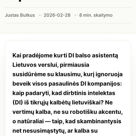
Justas Butkus
2026-02-28
8 min. skaitymo
Kai pradėjome kurti DI balso asistentą
Lietuvos verslui, pirmiausia
susidūrėme su klausimu, kurį ignoruoja
beveik visos pasaulinės DI kompanijos:
kaip padaryti, kad dirbtinis intelektas
(DI) iš tikrųjų kalbėtų lietuviškai? Ne
vertimų kalba, ne su robotišku akcentu,
o natūraliai — taip, kad skambinantysis
net nesusimąstytų, ar kalba su