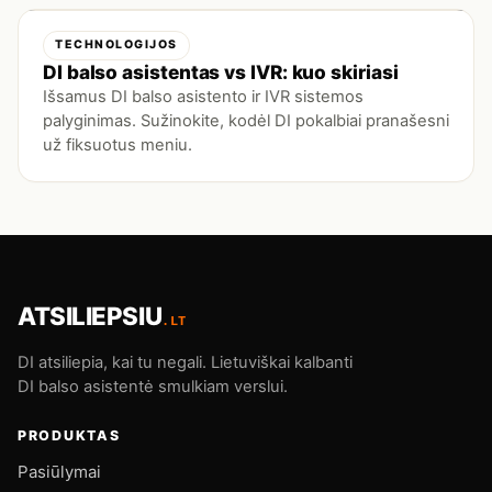
TECHNOLOGIJOS
DI balso asistentas vs IVR: kuo skiriasi
Išsamus DI balso asistento ir IVR sistemos
palyginimas. Sužinokite, kodėl DI pokalbiai pranašesni
už fiksuotus meniu.
ATSILIEPSIU
.LT
DI atsiliepia, kai tu negali. Lietuviškai kalbanti
DI balso asistentė smulkiam verslui.
PRODUKTAS
Pasiūlymai