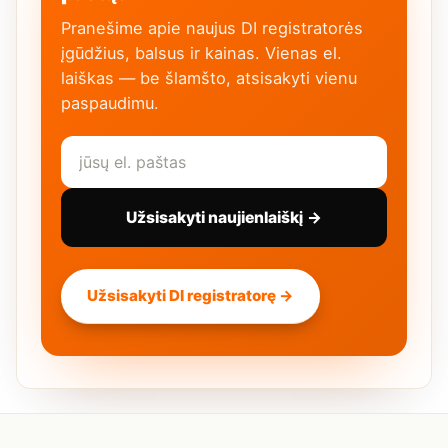
Pranešime apie naujus DI registratorės
įgūdžius, balsus ir kainas. Vienas el.
laiškas — be šlamšto, atsisakyti vienu
paspaudimu.
Užsisakyti naujienlaiškį →
Užsisakyti DI registratorę →