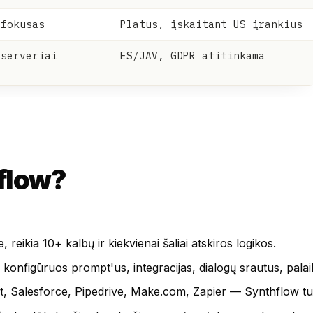
 fokusas
Platus, įskaitant US įrankius
 serveriai
ES/JAV, GDPR atitinkama
hflow?
 reikia 10+ kalbų ir kiekvienai šaliai atskiros logikos.
konfigūruos prompt'us, integracijas, dialogų srautus, palaik
Salesforce, Pipedrive, Make.com, Zapier — Synthflow turi