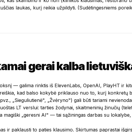
i, kas skambino ir ko nori (klinikos klausimas, restorano u
 tuščias laukas, kurį reikia užpildyti. (Sudėtingesniems po
mai gerai kalba lietuvišk
ksnį — galima rinktis iš ElevenLabs, OpenAI, PlayHT ir kitų 
ai reiškia, kad balso kokybė priklauso nuo to, kurį konkretų b
 (pvz., „Sieguliutienė", „Žvėryno") gali būti tariami nevienoda
oštas LT verslui: tarties žodynai, skaitmeninių žinučių (t
ėra magiški „geresni AI" — tai sąžiningas darbas su lokalyb
as ir paklausti to paties klausimo. Skirtumas paprastai išgi