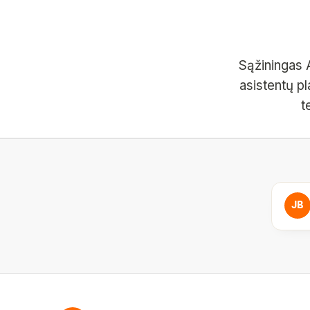
Sąžiningas A
asistentų pl
t
JB