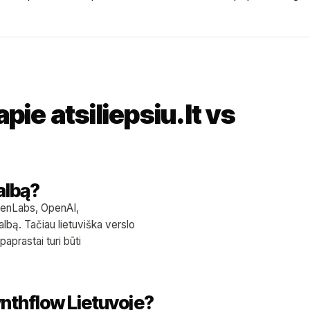
pie atsiliepsiu.lt vs
albą?
evenLabs, OpenAI,
albą. Tačiau lietuviška verslo
prastai turi būti
nthflow Lietuvoje?