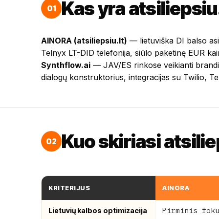
Kas yra atsiliepsiu
01
AINORA (atsiliepsiu.lt)
— lietuviška DI balso asi
Telnyx LT-DID telefonija, siūlo paketinę EUR kain
Synthflow.ai
— JAV/ES rinkose veikianti brandi 
dialogų konstruktorius, integracijas su Twilio,
Kuo skiriasi atsil
02
KRITERIJUS
AINORA
Pirminis fok
Lietuvių kalbos optimizacija