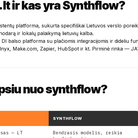
.lt ir kas yra Synthflow?
stentų platforma, sukurta specifiškai Lietuvos verslo porei
odarą ir lokalų palaikymą lietuvių kalba.
DI balso platforma su plačiomis integracijomis ir dideliu f
 Telnyx, Make.com, Zapier, HubSpot ir kt. Pirminė rinka — J
iepsiu nuo synthflow?
SYNTHFLOW
usas — LT
Bendrasis modelis, reikia