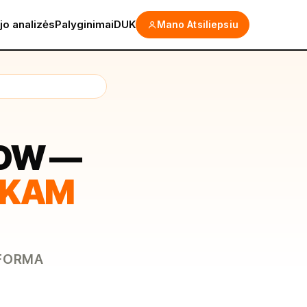
jo analizės
Palyginimai
DUK
Mano Atsiliepsiu
LOW —
IŠKAM
TFORMA