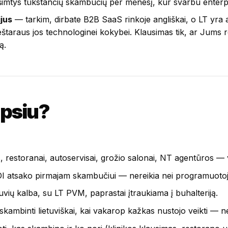
imtys tūkstančių skambučių per mėnesį, kur svarbu enterpr
ijus
— tarkim, dirbate B2B SaaS rinkoje angliškai, o LT yra a
araus jos technologinei kokybei. Klausimas tik, ar Jums rei
ą.
epsiu?
, restoranai, autoservisai, grožio salonai, NT agentūros — vi
DI atsako pirmajam skambučiui — nereikia nei programuoto
uvių kalba, su LT PVM, paprastai įtraukiama į buhalteriją.
ambinti lietuviškai, kai vakarop kažkas nustojo veikti — ne