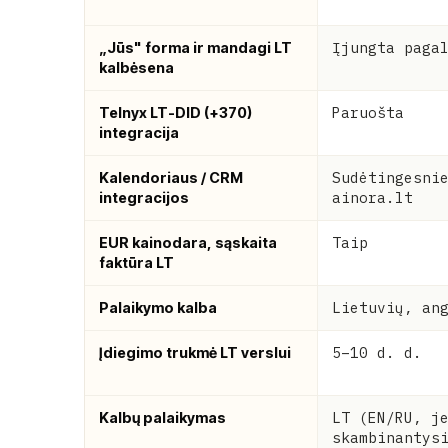
Įjungta paga
„Jūs" forma ir mandagi LT
kalbėsena
Paruošta
Telnyx LT-DID (+370)
integracija
Sudėtingesni
Kalendoriaus / CRM
ainora.lt
integracijos
Taip
EUR kainodara, sąskaita
faktūra LT
Lietuvių, an
Palaikymo kalba
5–10 d. d.
Įdiegimo trukmė LT verslui
LT (EN/RU, j
Kalbų palaikymas
skambinantys