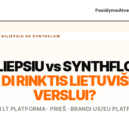
Pasiūlymai
Atve
ATSILIEPSIU VS SYNTHFLOW
LIEPSIU vs SYNTHF
 DI RINKTIS LIETUV
VERSLUI?
I LT PLATFORMA · PRIEŠ · BRANDI US/EU PLA