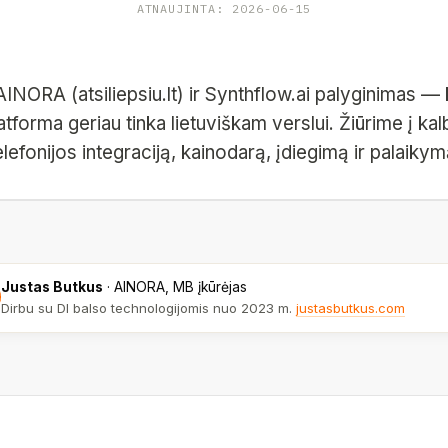
ATNAUJINTA: 2026-06-15
INORA (atsiliepsiu.lt) ir Synthflow.ai palyginimas — 
atforma geriau tinka lietuviškam verslui. Žiūrime į k
elefonijos integraciją, kainodarą, įdiegimą ir palaikym
Justas Butkus
·
AINORA, MB įkūrėjas
Dirbu su DI balso technologijomis nuo 2023 m.
justasbutkus.com