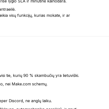
ise lygio SLA ir minutinė kainodara.
ntraeilė.
kia visų funkcijų, kurias mokate, ir ar
si tie, kurių 90 % skambučių yra lietuviški.
jo, nei Make.com schemų.
per Discord, ne anglų laiku.