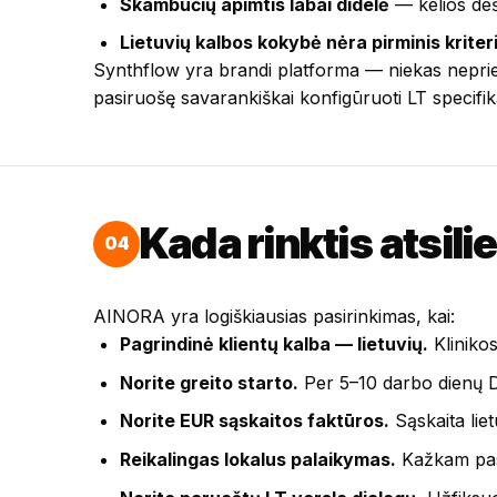
Skambučių apimtis labai didelė
— kelios deš
Lietuvių kalbos kokybė nėra pirminis kriter
Synthflow yra brandi platforma — niekas nepriešt
pasiruošę savarankiškai konfigūruoti LT specifik
Kada rinktis atsili
04
AINORA yra logiškiausias pasirinkimas, kai:
Pagrindinė klientų kalba — lietuvių.
Klinikos
Norite greito starto.
Per 5–10 darbo dienų 
Norite EUR sąskaitos faktūros.
Sąskaita liet
Reikalingas lokalus palaikymas.
Kažkam pask