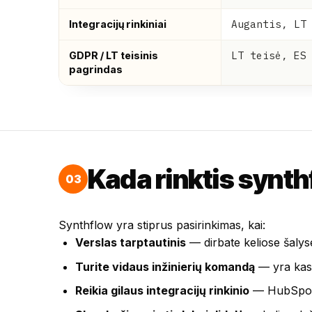
Augantis, LT
Integracijų rinkiniai
LT teisė, ES
GDPR / LT teisinis
pagrindas
Kada rinktis synt
03
Synthflow yra stiprus pasirinkimas, kai:
Verslas tarptautinis
— dirbate keliose šalyse,
Turite vidaus inžinierių komandą
— yra kas 
Reikia gilaus integracijų rinkinio
— HubSpot, 