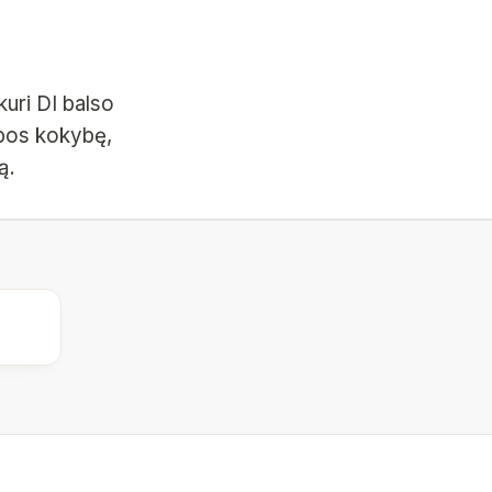
kuri DI balso
albos kokybę,
ą.