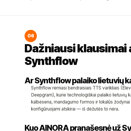
06
Dažniausi klausimai a
Synthflow
Ar Synthflow palaiko lietuvių k
Synthflow remiasi bendraisiais TTS varikliais (El
Deepgram), kurie technologiškai palaiko lietuvių k
kalbėsena, mandagumo formos ir lokalūs žodynai pa
konfigūruojami atskirai — iš dėžutės to nėra.
Kuo AINORA pranašesnė už Sy