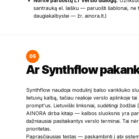
Norite paruoštų LT verslo dialogų.
Užfiksuot
santrauką el. laišku — paruošti šablonai, ne
daugiakalbystei — žr.
ainora.lt
.)
05
Ar Synthflow pakanka
Synthflow naudoja modulinį balso varikliuko sluo
lietuvių kalbą, tačiau realioje verslo aplinkoje t
prompt'us. Lietuviški linksniai, sudėtingi žodžiai
AINORA dirba kitaip — kalbos sluoksnis yra paru
dažniausiai pasitaikantys verslo terminai. Tai n
prioritetas.
Paprasčiausias testas — paskambinti į abi sistem