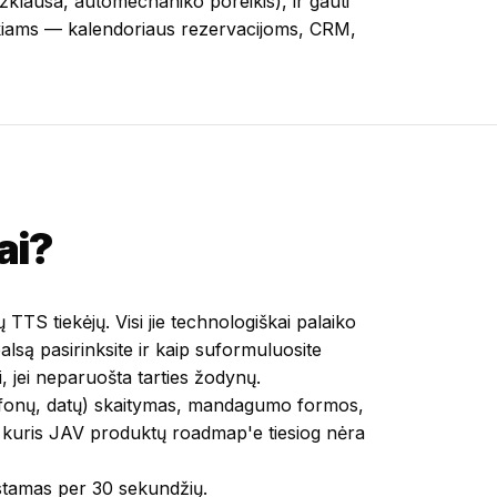
žklausa, automechaniko poreikis), ir gauti
reikiams — kalendoriaus rezervacijoms, CRM,
ai?
TTS tiekėjų. Visi jie technologiškai palaiko
alsą pasirinksite ir kaip suformuluosite
i, jei neparuošta tarties žodynų.
elefonų, datų) skaitymas, mandagumo formos,
e, kuris JAV produktų roadmap'e tiesiog nėra
rstamas per 30 sekundžių.