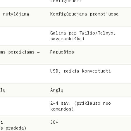
konfigūruoti
l nutylėjimą
Konfigūruojama prompt'uose
Galima per Twilio/Telnyx,
savarankiškai
ems poreikiams →
Paruoštos
USD, reikia konvertuoti
glų
Anglų
2–4 sav. (priklauso nuo
komandos)
ei
30+
is pradeda)