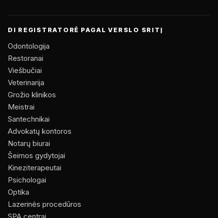
DI REGISTRATORĖ PAGAL VERSLO SRITĮ
Odontologija
Restoranai
Viešbučiai
Veterinarija
Grožio klinikos
Meistrai
Santechnikai
Advokatų kontoros
Notarų biurai
Šeimos gydytojai
Kineziterapeutai
Psichologai
Optika
Lazerinės procedūros
SPA centrai