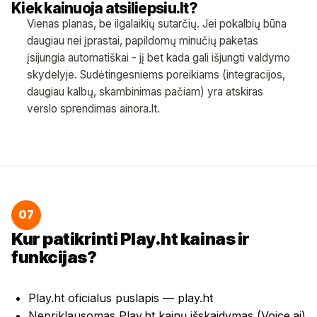
Kiek kainuoja atsiliepsiu.lt?
Vienas planas, be ilgalaikių sutarčių. Jei pokalbių būna
daugiau nei įprastai, papildomų minučių paketas
įsijungia automatiškai - jį bet kada gali išjungti valdymo
skydelyje. Sudėtingesniems poreikiams (integracijos,
daugiau kalbų, skambinimas pačiam) yra atskiras
verslo sprendimas
ainora.lt
.
07
Kur patikrinti Play.ht kainas ir
funkcijas?
Play.ht oficialus puslapis —
play.ht
Nepriklausomas Play.ht kainų išskaidymas (Voice.ai)