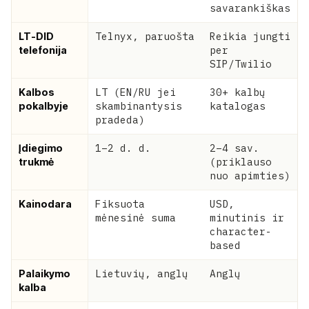
savarankiškas
Telnyx, paruošta
Reikia jungti
LT-DID
per
telefonija
SIP/Twilio
LT (EN/RU jei
30+ kalbų
Kalbos
skambinantysis
katalogas
pokalbyje
pradeda)
1–2 d. d.
2–4 sav.
Įdiegimo
(priklauso
trukmė
nuo apimties)
Fiksuota
USD,
Kainodara
mėnesinė suma
minutinis ir
character-
based
Lietuvių, anglų
Anglų
Palaikymo
kalba