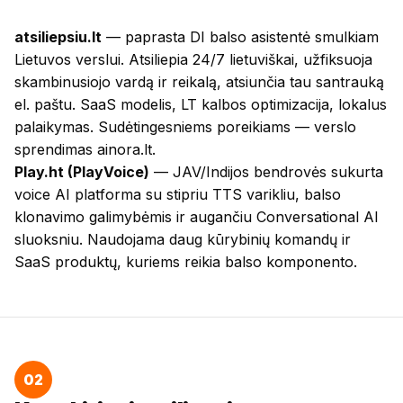
atsiliepsiu.lt
— paprasta DI balso asistentė smulkiam
Lietuvos verslui. Atsiliepia 24/7 lietuviškai, užfiksuoja
skambinusiojo vardą ir reikalą, atsiunčia tau santrauką
el. paštu. SaaS modelis, LT kalbos optimizacija, lokalus
palaikymas. Sudėtingesniems poreikiams — verslo
sprendimas
ainora.lt
.
Play.ht (PlayVoice)
— JAV/Indijos bendrovės sukurta
voice AI platforma su stipriu TTS varikliu, balso
klonavimo galimybėmis ir augančiu Conversational AI
sluoksniu. Naudojama daug kūrybinių komandų ir
SaaS produktų, kuriems reikia balso komponento.
02