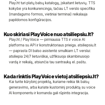
Play.ht turi platų balsų katalogą, įskaitant lietuvių. TTS
kokybė yra konkurencinga, tačiau LT verslo specifika
(mandagumo formos, vietiniai terminai) reikalauja
papildomos konfigūracijos.
Kuo skiriasi PlayVoice nuo atsiliepsiu.lt?
Play.ht / PlayVoice — pirmiausia TTS ir voice AI
platforma su API ir konstruktoriaus prieiga. atsiliepsiu.lt
— paprasta DI balso asistentė smulkiam LT verslui:
atsiliepia 24/7 lietuviškai, užfiksuoja skambinusiojo
vardą ir reikalą, atsiunčia tau santrauką el. paštu.
Kada rinktis PlayVoice vietoj atsiliepsiu.lt?
Kai turite kūrybinį projektą, kuriame reikia tik balsų
generavimo, arba kuriate kustominį produktą su voice
AI komponentu ir komanda gali rūpintis integracija.