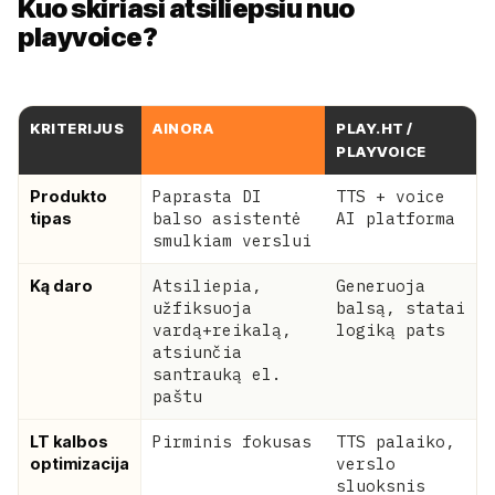
Kuo skiriasi atsiliepsiu nuo
playvoice?
KRITERIJUS
AINORA
PLAY.HT /
PLAYVOICE
Paprasta DI
TTS + voice
Produkto
balso asistentė
AI platforma
tipas
smulkiam verslui
Atsiliepia,
Generuoja
Ką daro
užfiksuoja
balsą, statai
vardą+reikalą,
logiką pats
atsiunčia
santrauką el.
paštu
Pirminis fokusas
TTS palaiko,
LT kalbos
verslo
optimizacija
sluoksnis