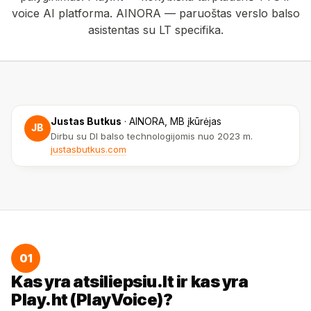
voice AI platforma. AINORA — paruoštas verslo balso
asistentas su LT specifika.
Justas Butkus
·
AINORA, MB įkūrėjas
JB
Dirbu su DI balso technologijomis nuo 2023 m.
justasbutkus.com
01
Kas yra atsiliepsiu.lt ir kas yra
Play.ht (PlayVoice)?