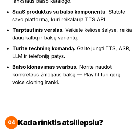
lankstaus balso katalogo.
SaaS produktas su balso komponentu.
Statote
savo platformą, kuri reikalauja TTS API.
Tarptautinis verslas.
Veikiate keliose šalyse, reikia
daug kalbų ir balsų variantų.
Turite techninę komandą.
Galite jungti TTS, ASR,
LLM ir telefoniją patys.
Balso klonavimas svarbus.
Norite naudoti
konkretaus žmogaus balsą — Play.ht turi gerą
voice cloning įrankį.
Kada rinktis atsiliepsiu?
04