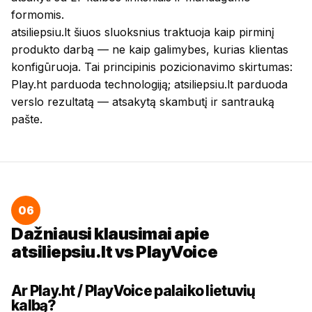
formomis.
atsiliepsiu.lt šiuos sluoksnius traktuoja kaip pirminį
produkto darbą — ne kaip galimybes, kurias klientas
konfigūruoja. Tai principinis pozicionavimo skirtumas:
Play.ht parduoda technologiją; atsiliepsiu.lt parduoda
verslo rezultatą — atsakytą skambutį ir santrauką
pašte.
06
Dažniausi klausimai apie
atsiliepsiu.lt vs PlayVoice
Ar Play.ht / PlayVoice palaiko lietuvių
kalbą?