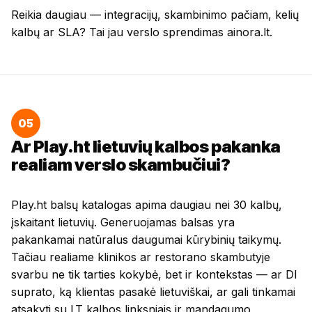
Reikia daugiau — integracijų, skambinimo pačiam, kelių
kalbų ar SLA? Tai jau verslo sprendimas
ainora.lt
.
05
Ar Play.ht lietuvių kalbos pakanka
realiam verslo skambučiui?
Play.ht balsų katalogas apima daugiau nei 30 kalbų,
įskaitant lietuvių. Generuojamas balsas yra
pakankamai natūralus daugumai kūrybinių taikymų.
Tačiau realiame klinikos ar restorano skambutyje
svarbu ne tik tarties kokybė, bet ir kontekstas — ar DI
suprato, ką klientas pasakė lietuviškai, ar gali tinkamai
atsakyti su LT kalbos linksniais ir mandagumo