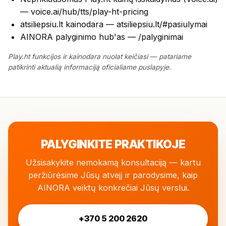
—
voice.ai/hub/tts/play-ht-pricing
atsiliepsiu.lt kainodara —
atsiliepsiu.lt/#pasiulymai
AINORA palyginimo hub'as —
/palyginimai
Play.ht funkcijos ir kainodara nuolat keičiasi — patariame
patikrinti aktualią informaciją oficialiame puslapyje.
PALYGINKITE PRAKTIKOJE
Užsisakykite nemokamą konsultaciją — kartu
peržiūrėsime Jūsų atvejį ir parodysime, kaip
AINORA veiktų konkrečiai Jūsų verslui.
+370 5 200 2620