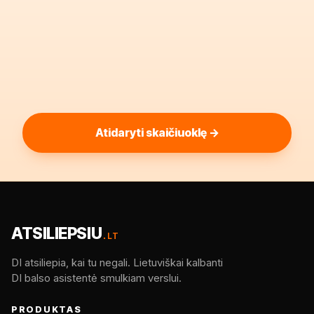
Atidaryti skaičiuoklę →
ATSILIEPSIU
.LT
DI atsiliepia, kai tu negali. Lietuviškai kalbanti
DI balso asistentė smulkiam verslui.
PRODUKTAS