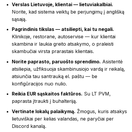
Verslas Lietuvoje, klientai — lietuviakalbiai.
Norite, kad sistema veiktų be perjungimų į anglišką
sąsają.
Pagrindinis tikslas — atsiliepti, kai tu negali.
Klinikoje, restorane, autoservise — kur klientai
skambina ir laukia greito atsakymo, o praleisti
skambučiai virsta prarastais klientais.
Norite paprasto, paruošto sprendimo.
Asistentė
atsiliepia, užfiksuoja skambinusiojo vardą ir reikalą,
atsiunčia tau santrauką el. paštu — be
konfigūracijos nuo nulio.
Reikia EUR sąskaitos faktūros.
Su LT PVM,
paprasta įtraukti į buhalteriją.
Vertinate lokalų palaikymą.
Žmogus, kuris atsakys
lietuviškai per kelias valandas, ne paryčiai per
Discord kanalą.