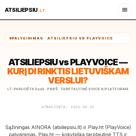
ATSILIEPSIU
.LT
PALYGINIMAS · ATSILIEPSIU VS PLAYVOICE
ATSILIEPSIU vs PLAYVOICE —
KURĮ DI RINKTIS LIETUVIŠKAM
VERSLUI?
LT-PARUOŠTA SaaS · PRIEŠ · TARPTAUTINĖ VOICE AI PLATFORMA
ATNAUJINTA: 2026-06-15
Sąžiningas AINORA (atsiliepsiu.lt) ir Play.ht (PlayVoice)
palyginimas. Play.ht — kokybiška tarptautinė TTS ir