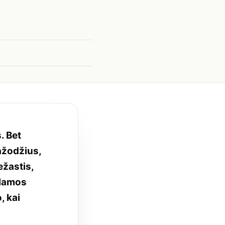
. Bet
ažodžius,
ežastis,
klamos
, kai