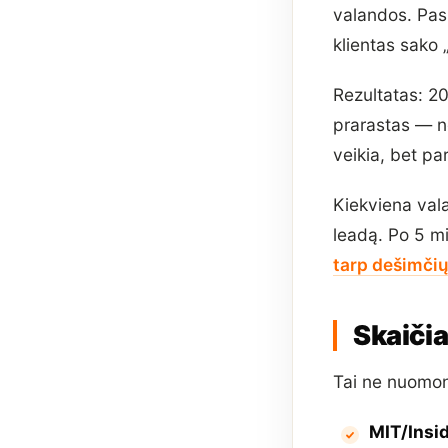
valandos. Pas
klientas sako „
Rezultatas: 2
prarastas — n
veikia, bet pa
Kiekviena val
leadą. Po 5 m
tarp dešimčių
Skaičia
Tai ne nuomon
MIT/Insi