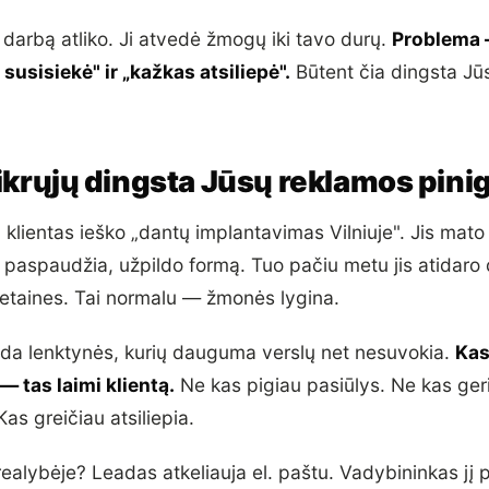
darbą atliko. Ji atvedė žmogų iki tavo durų.
Problema 
susisiekė" ir „kažkas atsiliepė".
Būtent čia dingsta Jū
tikrųjų dingsta Jūsų reklamos pini
: klientas ieško „dantų implantavimas Vilniuje". Jis mat
 paspaudžia, užpildo formą. Tuo pačiu metu jis atidaro
etaines. Tai normalu — žmonės lygina.
da lenktynės, kurių dauguma verslų net nesuvokia.
Kas
 tas laimi klientą.
Ne kas pigiau pasiūlys. Ne kas ger
Kas greičiau atsiliepia.
ealybėje? Leadas atkeliauja el. paštu. Vadybininkas jį 