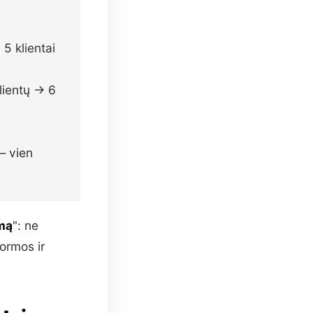
5 klientai
lientų → 6
 vien
umą
": ne
formos ir