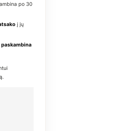
skambina po 30
 atsako
į jų
s paskambina
ntui
ą.