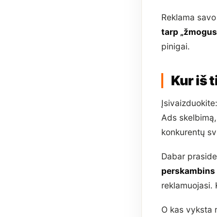
Reklama savo 
tarp „žmogus 
pinigai.
Kur iš 
Įsivaizduokite
Ads skelbimą,
konkurentų sv
Dabar praside
perskambins —
reklamuojasi. 
O kas vyksta r