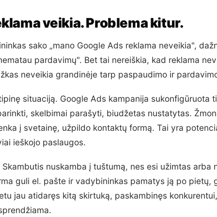
klama veikia. Problema kitur.
ininkas sako „mano Google Ads reklama neveikia", dažnia
nematau pardavimų". Bet tai nereiškia, kad reklama neve
kažkas neveikia grandinėje tarp paspaudimo ir pardavim
tipinę situaciją. Google Ads kampanija sukonfigūruota t
arinkti, skelbimai parašyti, biudžetas nustatytas. Žmon
nka į svetainę, užpildo kontaktų formą. Tai yra potenci
viai ieškojo paslaugos.
a. Skambutis nuskamba į tuštumą, nes esi užimtas arba 
ma guli el. pašte ir vadybininkas pamatys ją po pietų, g
etu jau atidaręs kitą skirtuką, paskambinęs konkurentui, 
sprendžiama.