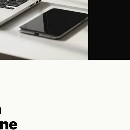
a
 ne