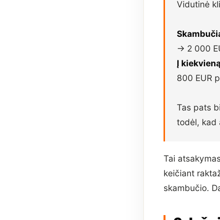
Vidutinė kl
Skambučiai
→ 2 000 E
Į kiekvien
800 EUR p
Tas pats b
todėl, kad 
Tai atsakymas 
keičiant rakta
skambučio. D