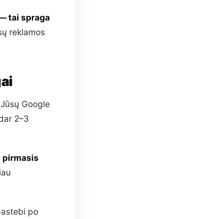
— tai spraga
sų reklamos
gai
o Jūsų Google
 dar 2–3
 pirmasis
iau
pastebi po