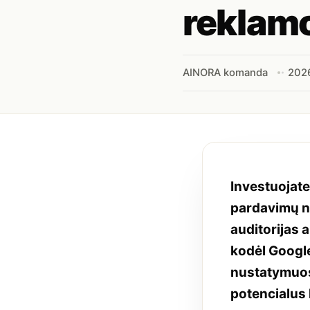
reklam
AINORA komanda
202
Investuojate
pardavimų nė
auditorijas a
kodėl Google
nustatymuose
potencialus 