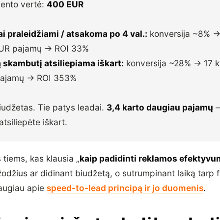
iento vertė:
400 EUR
 praleidžiami / atsakoma po 4 val.:
konversija ~8% → 
UR pajamų → ROI 33%
ą skambutį atsiliepiama iškart:
konversija ~28% → 17 k
ajamų → ROI 353%
iudžetas. Tie patys leadai.
3,4 karto daugiau pajamų
—
atsiliepėte iškart.
tiems, kas klausia „
kaip padidinti reklamos efektyv
žodžius ar didinant biudžetą, o sutrumpinant laiką tarp 
augiau apie
speed-to-lead principą ir jo duomenis
.