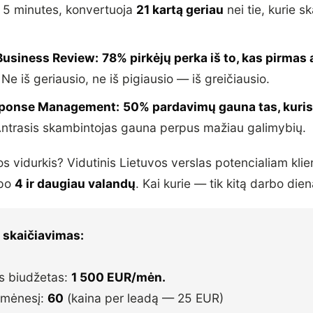
 5 minutes, konvertuoja
21 kartą geriau
nei tie, kurie 
Business Review:
78% pirkėjų perka iš to, kas pirmas
Ne iš geriausio, ne iš pigiausio — iš greičiausio.
sponse Management:
50% pardavimų gauna tas, kuri
ntrasis skambintojas gauna perpus mažiau galimybių.
s vidurkis? Vidutinis Lietuvos verslas potencialiam klie
 po
4 ir daugiau valandų
. Kai kurie — tik kitą darbo dien
 skaičiavimas:
s biudžetas:
1 500 EUR/mėn.
 mėnesį:
60
(kaina per leadą — 25 EUR)