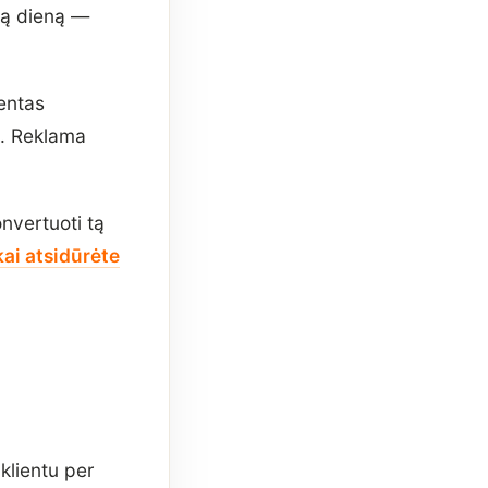
tą dieną —
entas
o. Reklama
nvertuoti tą
kai atsidūrėte
 klientu per