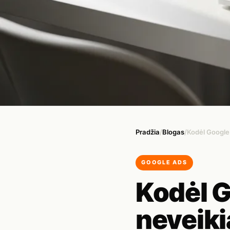
Pradžia
/
Blogas
/
Kodėl Google
GOOGLE ADS
Kodėl 
neveikia