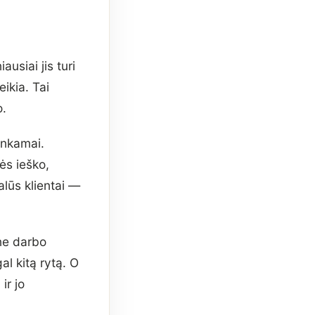
usiai jis turi
ikia. Tai
o.
inkamai.
ės ieško,
alūs klientai —
ne darbo
al kitą rytą. O
ir jo