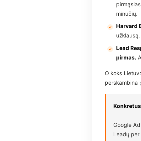
pirmąsias
minučių.
Harvard 
užklausą. 
Lead Re
pirmas.
A
O koks Lietuvo
perskambina
Konkretus
Google Ad
Leadų per