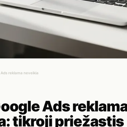
 Ads reklama neveikia
Google Ads reklam
: tikroji priežastis