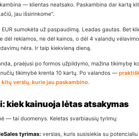
kambina — klientas neatsako. Paskambina dar kartą ki
ačiū, jau išsirinkome".
0 EUR sumokėta už paspaudimą. Leadas gautas. Bet kli
e dėl reklamos, ne dėl kainos, o dėl 4 valandų vėlavim
rdavimų nėra. Ir taip kiekvieną dieną.
anda, praėjusi po formos užpildymo, mažina tikimybę ko
inučių tikimybė krenta 10 kartų. Po valandos —
praktiš
 kitų verslų, kurie jau paskambino
.
i: kiek kainuoja lėtas atsakymas
ė — tai duomenys. Keletas svarbiausių tyrimų:
deSales tyrimas:
verslas, kuris susisiekia su potencialiu