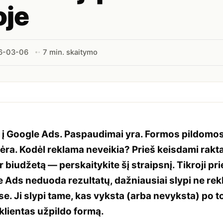
oje
6-03-06
7 min. skaitymo
 į Google Ads. Paspaudimai yra. Formos pildomos
ra. Kodėl reklama neveikia? Prieš keisdami rakt
r biudžetą — perskaitykite šį straipsnį. Tikroji pri
 Ads neduoda rezultatų, dažniausiai slypi ne re
. Ji slypi tame, kas vyksta (arba nevyksta) po to
klientas užpildo formą.