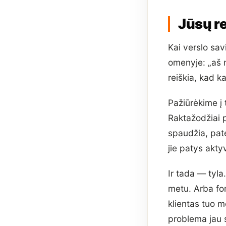
Jūsų re
Kai verslo sav
omenyje: „aš 
reiškia, kad 
Pažiūrėkime į 
Raktažodžiai p
spaudžia, pate
jie patys akty
Ir tada — tyl
metu. Arba for
klientas tuo m
problema jau 