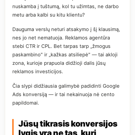
nuskamba į tuštumą, kol tu užimtas, ne darbo
metu arba kalbi su kitu klientu?
Dauguma verslų neturi atsakymo į šį klausimą,
nes jo net nematuoja. Reklamos agentūra
stebi CTR ir CPL. Bet tarpas tarp „žmogus
paskambino" ir „kažkas atsiliepė" — tai akloji
zona, kurioje prapuola didžioji dalis jūsų
reklamos investicijos.
Čia slypi didžiausia galimybė padidinti Google
Ads konversiją — ir tai nekainuoja nė cento
papildomai.
Jūsų tikrasis konversijos
lygis yra ne tas, kurį