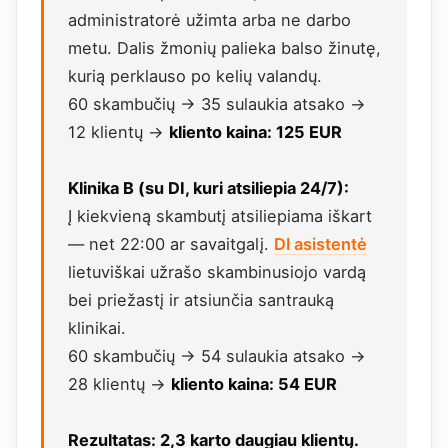
administratorė užimta arba ne darbo
metu. Dalis žmonių palieka balso žinutę,
kurią perklauso po kelių valandų.
60 skambučių → 35 sulaukia atsako →
12 klientų →
kliento kaina: 125 EUR
Klinika B (su DI, kuri atsiliepia 24/7):
Į kiekvieną skambutį atsiliepiama iškart
— net 22:00 ar savaitgalį.
DI asistentė
lietuviškai užrašo skambinusiojo vardą
bei priežastį ir atsiunčia santrauką
klinikai.
60 skambučių → 54 sulaukia atsako →
28 klientų →
kliento kaina: 54 EUR
Rezultatas: 2,3 karto daugiau klientų.