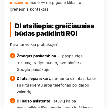
mažinimo
esmė — ne pigesni klikai, o
greitesnis kontaktas.
DI atsiliepia: greičiausias
būdas padidinti ROI
Kaip tai veikia praktikoje?
Žmogus paskambina
— paspaudęs
reklamą, radęs numerį svetainėje ar
Google paieškoje.
DI atsiliepia iškart
, net jei tu užimtas, kalbi
su kitu klientu arba telefonas po darbo
valandų.
DI balso asistentė
lietuvių kalba
pasisveikina jūsų verslo vardu ir išklauso,