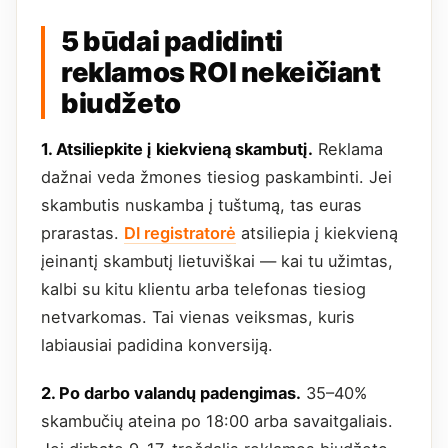
5 būdai padidinti
reklamos ROI nekeičiant
biudžeto
1. Atsiliepkite į kiekvieną skambutį.
Reklama
dažnai veda žmones tiesiog paskambinti. Jei
skambutis nuskamba į tuštumą, tas euras
prarastas.
DI registratorė
atsiliepia į kiekvieną
įeinantį skambutį lietuviškai — kai tu užimtas,
kalbi su kitu klientu arba telefonas tiesiog
netvarkomas. Tai vienas veiksmas, kuris
labiausiai padidina konversiją.
2. Po darbo valandų padengimas.
35–40%
skambučių ateina po 18:00 arba savaitgaliais.