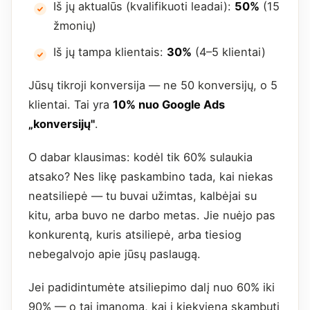
Iš jų aktualūs (kvalifikuoti leadai):
50%
(15
žmonių)
Iš jų tampa klientais:
30%
(4–5 klientai)
Jūsų tikroji konversija — ne 50 konversijų, o 5
klientai. Tai yra
10% nuo Google Ads
„konversijų"
.
O dabar klausimas: kodėl tik 60% sulaukia
atsako? Nes likę paskambino tada, kai niekas
neatsiliepė — tu buvai užimtas, kalbėjai su
kitu, arba buvo ne darbo metas. Jie nuėjo pas
konkurentą, kuris atsiliepė, arba tiesiog
nebegalvojo apie jūsų paslaugą.
Jei padidintumėte atsiliepimo dalį nuo 60% iki
90% — o tai įmanoma, kai į kiekvieną skambutį