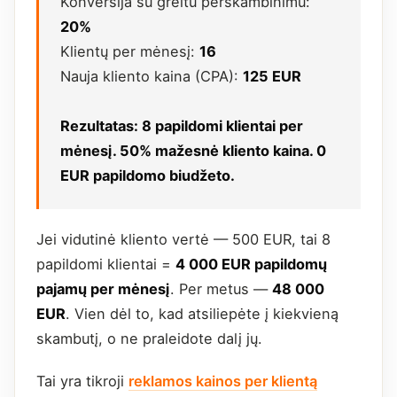
Konversija su greitu perskambinimu:
20%
Klientų per mėnesį:
16
Nauja kliento kaina (CPA):
125 EUR
Rezultatas: 8 papildomi klientai per
mėnesį. 50% mažesnė kliento kaina. 0
EUR papildomo biudžeto.
Jei vidutinė kliento vertė — 500 EUR, tai 8
papildomi klientai =
4 000 EUR papildomų
pajamų per mėnesį
. Per metus —
48 000
EUR
. Vien dėl to, kad atsiliepėte į kiekvieną
skambutį, o ne praleidote dalį jų.
Tai yra tikroji
reklamos kainos per klientą