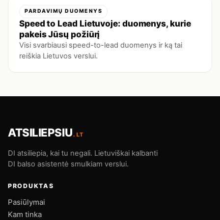
PARDAVIMŲ DUOMENYS
Speed to Lead Lietuvoje: duomenys, kurie
pakeis Jūsų požiūrį
Visi svarbiausi speed-to-lead duomenys ir ką tai
reiškia Lietuvos verslui.
ATSILIEPSIU
.LT
DI atsiliepia, kai tu negali. Lietuviškai kalbanti
DI balso asistentė smulkiam verslui.
PRODUKTAS
Pasiūlymai
Kam tinka