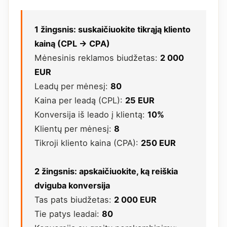
1 žingsnis: suskaičiuokite tikrąją kliento
kainą (CPL → CPA)
Mėnesinis reklamos biudžetas:
2 000
EUR
Leadų per mėnesį:
80
Kaina per leadą (CPL):
25 EUR
Konversija iš leado į klientą:
10%
Klientų per mėnesį:
8
Tikroji kliento kaina (CPA):
250 EUR
2 žingsnis: apskaičiuokite, ką reiškia
dviguba konversija
Tas pats biudžetas:
2 000 EUR
Tie patys leadai:
80