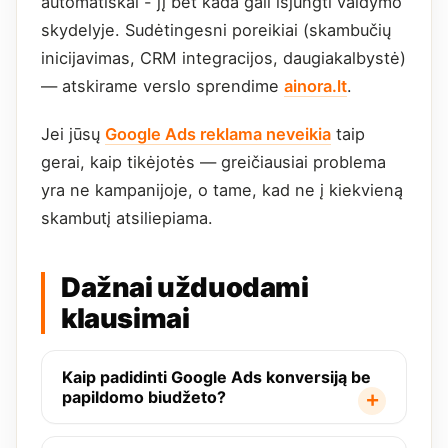
automatiškai - jį bet kada gali išjungti valdymo
skydelyje. Sudėtingesni poreikiai (skambučių
inicijavimas, CRM integracijos, daugiakalbystė)
— atskirame verslo sprendime
ainora.lt
.
Jei jūsų
Google Ads reklama neveikia
taip
gerai, kaip tikėjotės — greičiausiai problema
yra ne kampanijoje, o tame, kad ne į kiekvieną
skambutį atsiliepiama.
Dažnai užduodami
klausimai
Kaip padidinti Google Ads konversiją be
papildomo biudžeto?