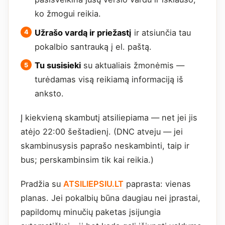
ko žmogui reikia.
Užrašo vardą ir priežastį
ir atsiunčia tau
pokalbio santrauką į el. paštą.
Tu susisieki
su aktualiais žmonėmis —
turėdamas visą reikiamą informaciją iš
anksto.
Į kiekvieną skambutį atsiliepiama — net jei jis
atėjo 22:00 šeštadienį. (DNC atveju — jei
skambinusysis paprašo neskambinti, taip ir
bus; perskambinsim tik kai reikia.)
Pradžia su
ATSILIEPSIU.LT
paprasta: vienas
planas. Jei pokalbių būna daugiau nei įprastai,
papildomų minučių paketas įsijungia