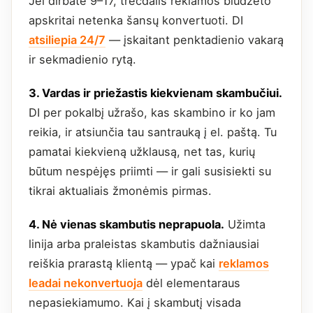
Jei dirbate 9–17, trečdalis reklamos biudžeto
apskritai netenka šansų konvertuoti. DI
atsiliepia 24/7
— įskaitant penktadienio vakarą
ir sekmadienio rytą.
3. Vardas ir priežastis kiekvienam skambučiui.
DI per pokalbį užrašo, kas skambino ir ko jam
reikia, ir atsiunčia tau santrauką į el. paštą. Tu
pamatai kiekvieną užklausą, net tas, kurių
būtum nespėjęs priimti — ir gali susisiekti su
tikrai aktualiais žmonėmis pirmas.
4. Nė vienas skambutis neprapuola.
Užimta
linija arba praleistas skambutis dažniausiai
reiškia prarastą klientą — ypač kai
reklamos
leadai nekonvertuoja
dėl elementaraus
nepasiekiamumo. Kai į skambutį visada