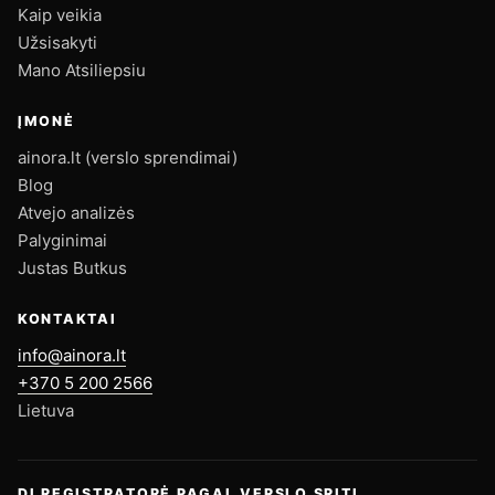
Kaip veikia
Užsisakyti
Mano Atsiliepsiu
ĮMONĖ
ainora.lt (verslo sprendimai)
Blog
Atvejo analizės
Palyginimai
Justas Butkus
KONTAKTAI
info@ainora.lt
+370 5 200 2566
Lietuva
DI REGISTRATORĖ PAGAL VERSLO SRITĮ