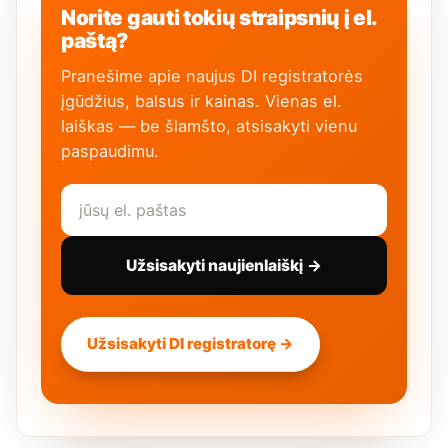
Norite gauti tokių straipsnių į el.
paštą?
Pranešime apie naujus DI registratorės
įgūdžius, balsus ir kainas. Vienas el.
laiškas — be šlamšto, atsisakyti vienu
paspaudimu.
Užsisakyti naujienlaiškį →
Užsisakyti DI registratorę →