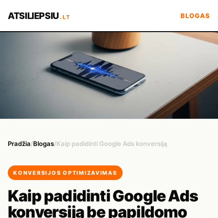
ATSILIEPSIU
BLOGAS
.LT
Pradžia
/
Blogas
/
Kaip padidinti Google Ads konversiją
KONVERSIJOS OPTIMIZAVIMAS
Kaip padidinti Google Ads
konversiją be papildomo