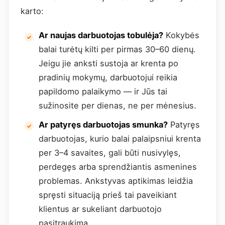
karto:
Ar naujas darbuotojas tobulėja?
Kokybės
balai turėtų kilti per pirmas 30–60 dienų.
Jeigu jie anksti sustoja ar krenta po
pradinių mokymų, darbuotojui reikia
papildomo palaikymo — ir Jūs tai
sužinosite per dienas, ne per mėnesius.
Ar patyręs darbuotojas smunka?
Patyręs
darbuotojas, kurio balai palaipsniui krenta
per 3–4 savaites, gali būti nusivylęs,
perdegęs arba sprendžiantis asmenines
problemas. Ankstyvas aptikimas leidžia
spręsti situaciją prieš tai paveikiant
klientus ar sukeliant darbuotojo
pasitraukimą.