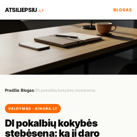
ATSILIEPSIU
BLOGAS
.LT
Pradžia
/
Blogas
/
DI pokalbių kokybės stebėsena
VALDYMAS · AINORA.LT
DI pokalbių kokybės
stebėsena: ką ji daro