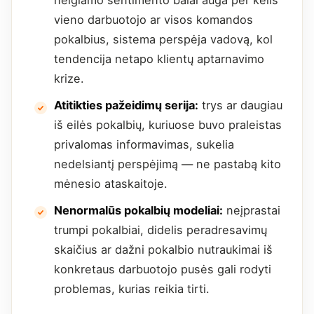
neigiamo sentimento balai auga per kelis
vieno darbuotojo ar visos komandos
pokalbius, sistema perspėja vadovą, kol
tendencija netapo klientų aptarnavimo
krize.
Atitikties pažeidimų serija:
trys ar daugiau
iš eilės pokalbių, kuriuose buvo praleistas
privalomas informavimas, sukelia
nedelsiantį perspėjimą — ne pastabą kito
mėnesio ataskaitoje.
Nenormalūs pokalbių modeliai:
neįprastai
trumpi pokalbiai, didelis peradresavimų
skaičius ar dažni pokalbio nutraukimai iš
konkretaus darbuotojo pusės gali rodyti
problemas, kurias reikia tirti.