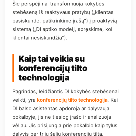
Šie perspėjimai transformuoja kokybės
stebėseną iš reaktyvaus pratybų („klientas
pasiskundė, patikrinkime įrašą") į proaktyvią
sistemą („DI aptiko modelį, spręskime, kol
klientai nesiskundžia").
Kaip tai veikia su
konferencijų tilto
technologija
Pagrindas, leidžiantis DI kokybės stebėsenai
veikti, yra
konferencijų tilto technologija
. Kai
DI balso asistentas apdoroja ar dalyvauja
pokalbyje, jis ne tiesiog įrašo ir analizuoja
vėliau. Jis prisijungia prie pokalbio kaip tylus
dalyvis per trijų šalių konferencijų tiltą.