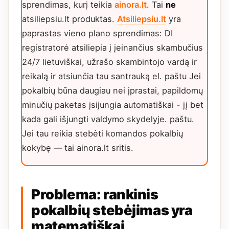
sprendimas, kurį teikia
ainora.lt
. Tai
ne
atsiliepsiu.lt produktas.
Atsiliepsiu.lt
yra
paprastas vieno plano sprendimas: DI
registratorė atsiliepia į įeinančius skambučius
24/7 lietuviškai, užrašo skambintojo vardą ir
reikalą ir atsiunčia tau santrauką el. paštu Jei
pokalbių būna daugiau nei įprastai, papildomų
minučių paketas įsijungia automatiškai - jį bet
kada gali išjungti valdymo skydelyje. paštu.
Jei tau reikia stebėti komandos pokalbių
kokybę — tai ainora.lt sritis.
Problema: rankinis
pokalbių stebėjimas yra
matematiškai