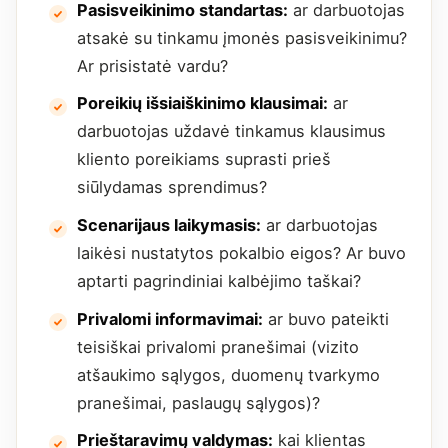
Pasisveikinimo standartas:
ar darbuotojas
atsakė su tinkamu įmonės pasisveikinimu?
Ar prisistatė vardu?
Poreikių išsiaiškinimo klausimai:
ar
darbuotojas uždavė tinkamus klausimus
kliento poreikiams suprasti prieš
siūlydamas sprendimus?
Scenarijaus laikymasis:
ar darbuotojas
laikėsi nustatytos pokalbio eigos? Ar buvo
aptarti pagrindiniai kalbėjimo taškai?
Privalomi informavimai:
ar buvo pateikti
teisiškai privalomi pranešimai (vizito
atšaukimo sąlygos, duomenų tvarkymo
pranešimai, paslaugų sąlygos)?
Prieštaravimų valdymas:
kai klientas