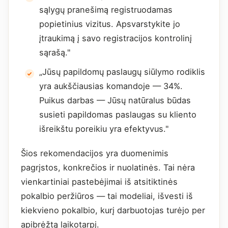
sąlygų pranešimą registruodamas
popietinius vizitus. Apsvarstykite jo
įtraukimą į savo registracijos kontrolinį
sąrašą."
„Jūsų papildomų paslaugų siūlymo rodiklis
yra aukščiausias komandoje — 34%.
Puikus darbas — Jūsų natūralus būdas
susieti papildomas paslaugas su kliento
išreikštu poreikiu yra efektyvus."
Šios rekomendacijos yra duomenimis
pagrįstos, konkrečios ir nuolatinės. Tai nėra
vienkartiniai pastebėjimai iš atsitiktinės
pokalbio peržiūros — tai modeliai, išvesti iš
kiekvieno pokalbio, kurį darbuotojas turėjo per
apibrėžtą laikotarpį.