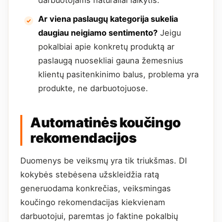
darbuotojams natūraliai laikytis.
Ar viena paslaugų kategorija sukelia
daugiau neigiamo sentimento?
Jeigu
pokalbiai apie konkretų produktą ar
paslaugą nuosekliai gauna žemesnius
klientų pasitenkinimo balus, problema yra
produkte, ne darbuotojuose.
Automatinės koučingo
rekomendacijos
Duomenys be veiksmų yra tik triukšmas. DI
kokybės stebėsena užskleidžia ratą
generuodama konkrečias, veiksmingas
koučingo rekomendacijas kiekvienam
darbuotojui, paremtas jo faktine pokalbių