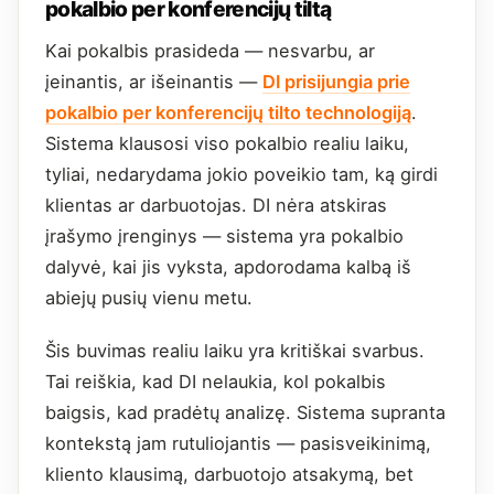
pokalbio per konferencijų tiltą
Kai pokalbis prasideda — nesvarbu, ar
įeinantis, ar išeinantis —
DI prisijungia prie
pokalbio per konferencijų tilto technologiją
.
Sistema klausosi viso pokalbio realiu laiku,
tyliai, nedarydama jokio poveikio tam, ką girdi
klientas ar darbuotojas. DI nėra atskiras
įrašymo įrenginys — sistema yra pokalbio
dalyvė, kai jis vyksta, apdorodama kalbą iš
abiejų pusių vienu metu.
Šis buvimas realiu laiku yra kritiškai svarbus.
Tai reiškia, kad DI nelaukia, kol pokalbis
baigsis, kad pradėtų analizę. Sistema supranta
kontekstą jam rutuliojantis — pasisveikinimą,
kliento klausimą, darbuotojo atsakymą, bet