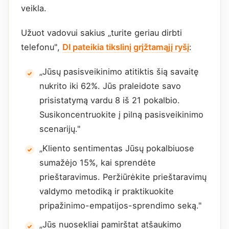
veikla.
Užuot vadovui sakius „turite geriau dirbti
telefonu",
DI pateikia tikslinį grįžtamąjį ryšį
:
„Jūsų pasisveikinimo atitiktis šią savaitę
nukrito iki 62%. Jūs praleidote savo
prisistatymą vardu 8 iš 21 pokalbio.
Susikoncentruokite į pilną pasisveikinimo
scenarijų."
„Kliento sentimentas Jūsų pokalbiuose
sumažėjo 15%, kai sprendėte
prieštaravimus. Peržiūrėkite prieštaravimų
valdymo metodiką ir praktikuokite
pripažinimo-empatijos-sprendimo seką."
„Jūs nuosekliai pamirštat atšaukimo