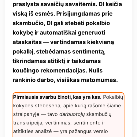
praslysta savaičių savaitėmis. DI keičia
viską iš esmės. Prisijungdamas prie
skambučio, DI gali stebėti pokalbio
kokybę ir automatiškai generuoti
ataskaitas — vertindamas kiekvieną
pokalbį, stebėdamas sentimentą,
tikrindamas atitiktį ir teikdamas
koučingo rekomendacijas. Nulis
rankinio darbo, visiškas matomumas.
Pirmiausia svarbu žinoti, kas yra kas.
Pokalbių
kokybės stebėsena, apie kurią rašome šiame
straipsnyje — tavo
darbuotojų
skambučių
transkripcija, vertinimas, sentimento ir
atitikties analizė — yra pažangus verslo