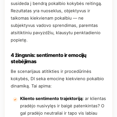
susideda į bendrą pokalbio kokybės reitingą.
Rezultatas yra nuoseklus, objektyvus ir
taikomas kiekvienam pokalbiu — ne
subjektyvus vadovo sprendimas, paremtas
atsitiktiniu pavyzdžiu, klausytu penktadienio
popietę.
4 žingsnis: sentimento ir emocijų
stebėjimas
Be scenarijaus atitikties ir procedūrinės
kokybės, DI seka emocinę kiekvieno pokalbio
dinamiką. Tai apima:
Kliento sentimento trajektoriją:
ar klientas
pradėjo nusivylęs ir baigė patenkintas? O
gal pradėjo neutraliai ir tapo vis labiau