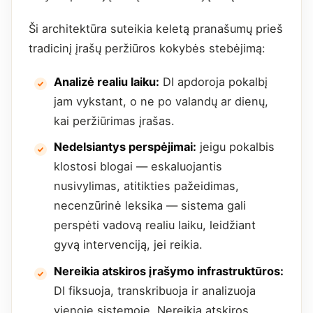
Ši architektūra suteikia keletą pranašumų prieš
tradicinį įrašų peržiūros kokybės stebėjimą:
Analizė realiu laiku:
DI apdoroja pokalbį
jam vykstant, o ne po valandų ar dienų,
kai peržiūrimas įrašas.
Nedelsiantys perspėjimai:
jeigu pokalbis
klostosi blogai — eskaluojantis
nusivylimas, atitikties pažeidimas,
necenzūrinė leksika — sistema gali
perspėti vadovą realiu laiku, leidžiant
gyvą intervenciją, jei reikia.
Nereikia atskiros įrašymo infrastruktūros:
DI fiksuoja, transkribuoja ir analizuoja
vienoje sistemoje. Nereikia atskiros