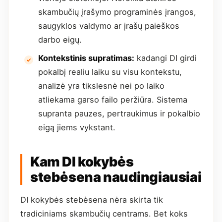
skambučių įrašymo programinės įrangos,
saugyklos valdymo ar įrašų paieškos
darbo eigų.
Kontekstinis supratimas:
kadangi DI girdi
pokalbį realiu laiku su visu kontekstu,
analizė yra tikslesnė nei po laiko
atliekama garso failo peržiūra. Sistema
supranta pauzes, pertraukimus ir pokalbio
eigą jiems vykstant.
Kam DI kokybės
stebėsena naudingiausiai
DI kokybės stebėsena nėra skirta tik
tradiciniams skambučių centrams. Bet koks