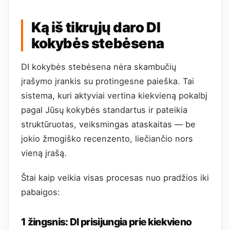
Ką iš tikrųjų daro DI
kokybės stebėsena
DI kokybės stebėsena nėra skambučių
įrašymo įrankis su protingesne paieška. Tai
sistema, kuri aktyviai vertina kiekvieną pokalbį
pagal Jūsų kokybės standartus ir pateikia
struktūruotas, veiksmingas ataskaitas — be
jokio žmogiško recenzento, liečiančio nors
vieną įrašą.
Štai kaip veikia visas procesas nuo pradžios iki
pabaigos:
1 žingsnis: DI prisijungia prie kiekvieno