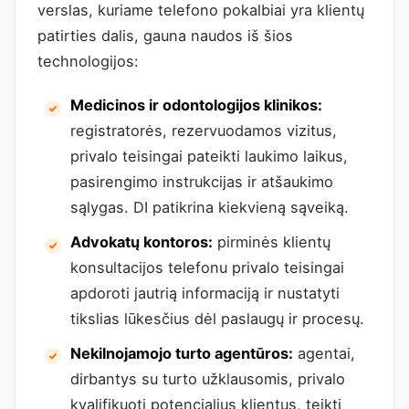
verslas, kuriame telefono pokalbiai yra klientų
patirties dalis, gauna naudos iš šios
technologijos:
Medicinos ir odontologijos klinikos:
registratorės, rezervuodamos vizitus,
privalo teisingai pateikti laukimo laikus,
pasirengimo instrukcijas ir atšaukimo
sąlygas. DI patikrina kiekvieną sąveiką.
Advokatų kontoros:
pirminės klientų
konsultacijos telefonu privalo teisingai
apdoroti jautrią informaciją ir nustatyti
tikslias lūkesčius dėl paslaugų ir procesų.
Nekilnojamojo turto agentūros:
agentai,
dirbantys su turto užklausomis, privalo
kvalifikuoti potencialius klientus, teikti