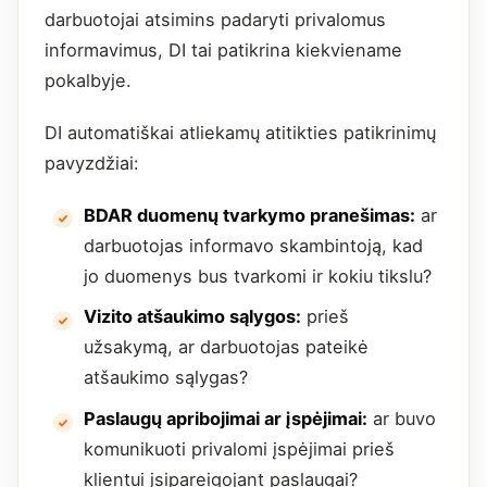
darbuotojai atsimins padaryti privalomus
informavimus, DI tai patikrina kiekviename
pokalbyje.
DI automatiškai atliekamų atitikties patikrinimų
pavyzdžiai:
BDAR duomenų tvarkymo pranešimas:
ar
darbuotojas informavo skambintoją, kad
jo duomenys bus tvarkomi ir kokiu tikslu?
Vizito atšaukimo sąlygos:
prieš
užsakymą, ar darbuotojas pateikė
atšaukimo sąlygas?
Paslaugų apribojimai ar įspėjimai:
ar buvo
komunikuoti privalomi įspėjimai prieš
klientui įsipareigojant paslaugai?