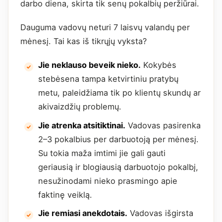
darbo diena, skirta tik senų pokalbių peržiūrai.
Dauguma vadovų neturi 7 laisvų valandų per
mėnesį. Tai kas iš tikrųjų vyksta?
Jie neklauso beveik nieko.
Kokybės
stebėsena tampa ketvirtiniu pratybų
metu, paleidžiama tik po klientų skundų ar
akivaizdžių problemų.
Jie atrenka atsitiktinai.
Vadovas pasirenka
2–3 pokalbius per darbuotoją per mėnesį.
Su tokia maža imtimi jie gali gauti
geriausią ir blogiausią darbuotojo pokalbį,
nesužinodami nieko prasmingo apie
faktinę veiklą.
Jie remiasi anekdotais.
Vadovas išgirsta