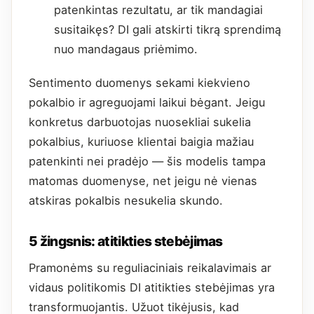
patenkintas rezultatu, ar tik mandagiai
susitaikęs? DI gali atskirti tikrą sprendimą
nuo mandagaus priėmimo.
Sentimento duomenys sekami kiekvieno
pokalbio ir agreguojami laikui bėgant. Jeigu
konkretus darbuotojas nuosekliai sukelia
pokalbius, kuriuose klientai baigia mažiau
patenkinti nei pradėjo — šis modelis tampa
matomas duomenyse, net jeigu nė vienas
atskiras pokalbis nesukelia skundo.
5 žingsnis: atitikties stebėjimas
Pramonėms su reguliaciniais reikalavimais ar
vidaus politikomis DI atitikties stebėjimas yra
transformuojantis. Užuot tikėjusis, kad