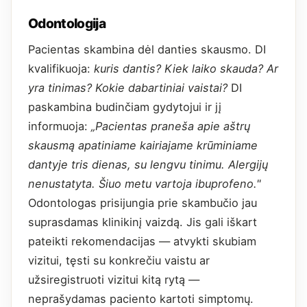
Odontologija
Pacientas skambina dėl danties skausmo. DI
kvalifikuoja:
kuris dantis? Kiek laiko skauda? Ar
yra tinimas? Kokie dabartiniai vaistai?
DI
paskambina budinčiam gydytojui ir jį
informuoja:
„Pacientas praneša apie aštrų
skausmą apatiniame kairiajame krūminiame
dantyje tris dienas, su lengvu tinimu. Alergijų
nenustatyta. Šiuo metu vartoja ibuprofeno."
Odontologas prisijungia prie skambučio jau
suprasdamas klinikinį vaizdą. Jis gali iškart
pateikti rekomendacijas — atvykti skubiam
vizitui, tęsti su konkrečiu vaistu ar
užsiregistruoti vizitui kitą rytą —
neprašydamas paciento kartoti simptomų.