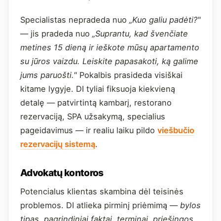
Specialistas nepradeda nuo
„Kuo galiu padėti?"
— jis pradeda nuo
„Suprantu, kad švenčiate
metines 15 dieną ir ieškote mūsų apartamento
su jūros vaizdu. Leiskite papasakoti, ką galime
jums paruošti."
Pokalbis prasideda visiškai
kitame lygyje. DI tyliai fiksuoja kiekvieną
detalę — patvirtintą kambarį, restorano
rezervaciją, SPA užsakymą, specialius
pageidavimus — ir realiu laiku pildo
viešbučio
rezervacijų sistemą
.
Advokatų kontoros
Potencialus klientas skambina dėl teisinės
problemos. DI atlieka pirminį priėmimą —
bylos
tipas, pagrindiniai faktai, terminai, priešingos