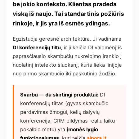
be jokio konteksto. Klientas pradeda
viską iš naujo. Tai standartinis požiūris
rinkoje, ir jis yra iš esmės ydingas.
Egzistuoja geresnė architektūra. Ji vadinama
DI konferencijų tiltu
, ir ji keičia DI vaidmenį iš
paprasčiausio skambučių nukreipimo įrankio į
nuolatinį intelekto sluoksnį, kuris lieka linijoje
nuo pirmo skambučio iki paskutinio žodžio.
Svarbu — du skirtingi produktai:
DI
konferencijų tiltas (gyvas skambučio
perdavimas žmogui, kelių dalyvių
konferencija, CRM pildymas realiu laiku
pokalbio metu) yra
įmonės lygio
funkcionalumas
, kurį teikia
ainora.lt
.