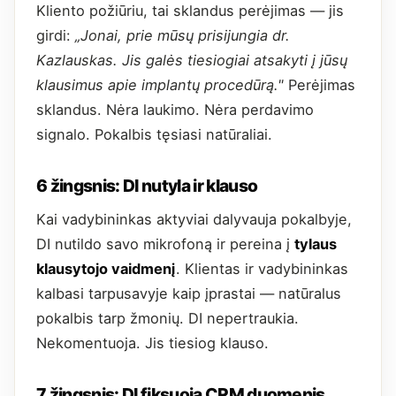
Kliento požiūriu, tai sklandus perėjimas — jis
girdi:
„Jonai, prie mūsų prisijungia dr.
Kazlauskas. Jis galės tiesiogiai atsakyti į jūsų
klausimus apie implantų procedūrą."
Perėjimas
sklandus. Nėra laukimo. Nėra perdavimo
signalo. Pokalbis tęsiasi natūraliai.
6 žingsnis: DI nutyla ir klauso
Kai vadybininkas aktyviai dalyvauja pokalbyje,
DI nutildo savo mikrofoną ir pereina į
tylaus
klausytojo vaidmenį
. Klientas ir vadybininkas
kalbasi tarpusavyje kaip įprastai — natūralus
pokalbis tarp žmonių. DI nepertraukia.
Nekomentuoja. Jis tiesiog klauso.
7 žingsnis: DI fiksuoja CRM duomenis