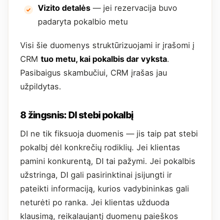
Vizito detalės
— jei rezervacija buvo
padaryta pokalbio metu
Visi šie duomenys struktūrizuojami ir įrašomi į
CRM
tuo metu, kai pokalbis dar vyksta
.
Pasibaigus skambučiui, CRM įrašas jau
užpildytas.
8 žingsnis: DI stebi pokalbį
DI ne tik fiksuoja duomenis — jis taip pat stebi
pokalbį dėl konkrečių rodiklių. Jei klientas
pamini konkurentą, DI tai pažymi. Jei pokalbis
užstringa, DI gali pasirinktinai įsijungti ir
pateikti informaciją, kurios vadybininkas gali
neturėti po ranka. Jei klientas užduoda
klausimą, reikalaujantį duomenų paieškos