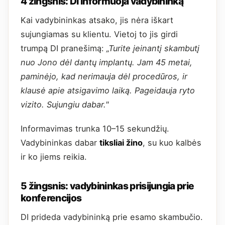
4 žingsnis: DI informuoja vadybininką
Kai vadybininkas atsako, jis nėra iškart
sujungiamas su klientu. Vietoj to jis girdi
trumpą DI pranešimą:
„Turite įeinantį skambutį
nuo Jono dėl dantų implantų. Jam 45 metai,
paminėjo, kad nerimauja dėl procedūros, ir
klausė apie atsigavimo laiką. Pageidauja ryto
vizito. Sujungiu dabar."
Informavimas trunka 10–15 sekundžių.
Vadybininkas dabar
tiksliai žino
, su kuo kalbės
ir ko jiems reikia.
5 žingsnis: vadybininkas prisijungia prie
konferencijos
DI prideda vadybininką prie esamo skambučio.