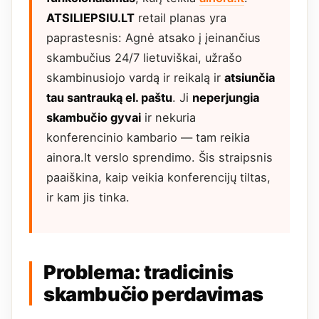
ATSILIEPSIU.LT
retail planas yra
paprastesnis: Agnė atsako į įeinančius
skambučius 24/7 lietuviškai, užrašo
skambinusiojo vardą ir reikalą ir
atsiunčia
tau santrauką el. paštu
. Ji
neperjungia
skambučio gyvai
ir nekuria
konferencinio kambario — tam reikia
ainora.lt verslo sprendimo. Šis straipsnis
paaiškina, kaip veikia konferencijų tiltas,
ir kam jis tinka.
Problema: tradicinis
skambučio perdavimas