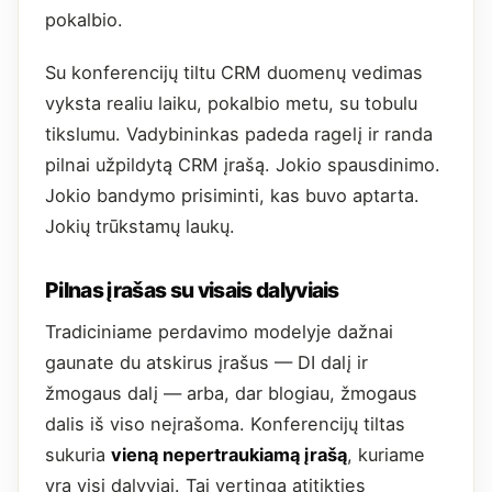
pokalbio.
Su konferencijų tiltu CRM duomenų vedimas
vyksta realiu laiku, pokalbio metu, su tobulu
tikslumu. Vadybininkas padeda ragelį ir randa
pilnai užpildytą CRM įrašą. Jokio spausdinimo.
Jokio bandymo prisiminti, kas buvo aptarta.
Jokių trūkstamų laukų.
Pilnas įrašas su visais dalyviais
Tradiciniame perdavimo modelyje dažnai
gaunate du atskirus įrašus — DI dalį ir
žmogaus dalį — arba, dar blogiau, žmogaus
dalis iš viso neįrašoma. Konferencijų tiltas
sukuria
vieną nepertraukiamą įrašą
, kuriame
yra visi dalyviai. Tai vertinga atitikties