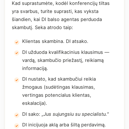
Kad suprastumėte, kodėl konferencijų tiltas
yra svarbus, turite suprasti, kas vyksta
šiandien, kai DI balso agentas perduoda
skambutį. Seka atrodo taip:
Klientas skambina. DI atsako.
DI užduoda kvalifikacinius klausimus —
vardą, skambučio priežastį, reikiamą
informaciją.
DI nustato, kad skambučiui reikia
žmogaus (sudėtingas klausimas,
vertingas potencialus klientas,
eskalacija).
DI sako:
„Jus sujungsiu su specialistu."
DI inicijuoja aklą arba šiltą perdavimą.