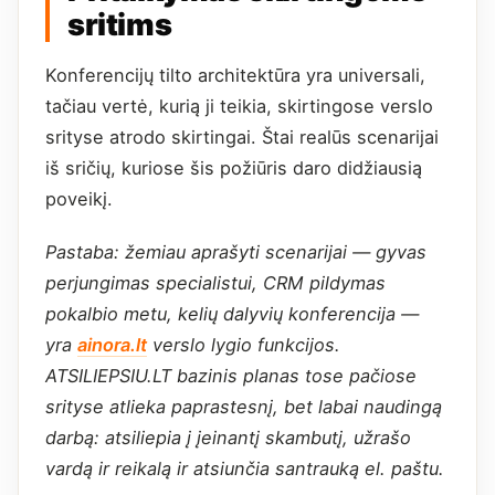
sritims
Konferencijų tilto architektūra yra universali,
tačiau vertė, kurią ji teikia, skirtingose verslo
srityse atrodo skirtingai. Štai realūs scenarijai
iš sričių, kuriose šis požiūris daro didžiausią
poveikį.
Pastaba: žemiau aprašyti scenarijai — gyvas
perjungimas specialistui, CRM pildymas
pokalbio metu, kelių dalyvių konferencija —
yra
ainora.lt
verslo lygio funkcijos.
ATSILIEPSIU.LT bazinis planas tose pačiose
srityse atlieka paprastesnį, bet labai naudingą
darbą: atsiliepia į įeinantį skambutį, užrašo
vardą ir reikalą ir atsiunčia santrauką el. paštu.