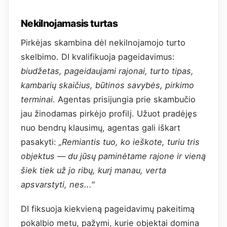
Nekilnojamasis turtas
Pirkėjas skambina dėl nekilnojamojo turto
skelbimo. DI kvalifikuoja pageidavimus:
biudžetas, pageidaujami rajonai, turto tipas,
kambarių skaičius, būtinos savybės, pirkimo
terminai
. Agentas prisijungia prie skambučio
jau žinodamas pirkėjo profilį. Užuot pradėjęs
nuo bendrų klausimų, agentas gali iškart
pasakyti:
„Remiantis tuo, ko ieškote, turiu tris
objektus — du jūsų paminėtame rajone ir vieną
šiek tiek už jo ribų, kurį manau, verta
apsvarstyti, nes..."
DI fiksuoja kiekvieną pageidavimų pakeitimą
pokalbio metu, pažymi, kurie objektai domina