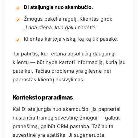
DI atsijungia nuo skambučio.
Žmogus pakelia ragelį. Klientas girdi:
„Laba diena, kuo galiu padėti?"
Klientas kartoja viską, ką ką tik pasakė.
Tai patirtis, kuri erzina absoliučią daugumą
klientų — būtinybė kartoti informaciją, kurią jau
pateikei. Tačiau problema yra gilesnė nei
paprastas klientų nusivylimas.
Konteksto praradimas
Kai DI atsijungia nuo skambučio, jis paprastai
nusiunčia trumpą suvestinę žmogui — galbūt
pranešimą, galbūt CRM pastabą. Tačiau ta
suvestinė yra statiška. Ji sugeneruota