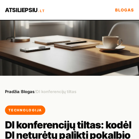
ATSILIEPSIU
BLOGAS
.LT
Pradžia
/
Blogas
/
DI konferencijų tiltas
TECHNOLOGIJA
DI konferencijų tiltas: kodėl
DI neturėtų palikti pokalbio