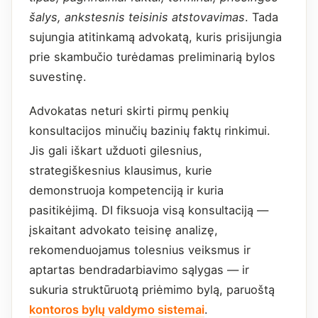
šalys, ankstesnis teisinis atstovavimas
. Tada
sujungia atitinkamą advokatą, kuris prisijungia
prie skambučio turėdamas preliminarią bylos
suvestinę.
Advokatas neturi skirti pirmų penkių
konsultacijos minučių bazinių faktų rinkimui.
Jis gali iškart užduoti gilesnius,
strategiškesnius klausimus, kurie
demonstruoja kompetenciją ir kuria
pasitikėjimą. DI fiksuoja visą konsultaciją —
įskaitant advokato teisinę analizę,
rekomenduojamus tolesnius veiksmus ir
aptartas bendradarbiavimo sąlygas — ir
sukuria struktūruotą priėmimo bylą, paruoštą
kontoros bylų valdymo sistemai
.