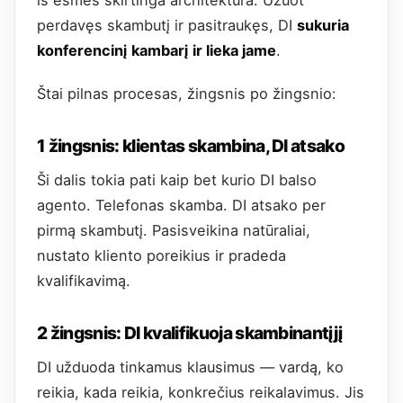
iš esmės skirtinga architektūra. Užuot
perdavęs skambutį ir pasitraukęs, DI
sukuria
konferencinį kambarį ir lieka jame
.
Štai pilnas procesas, žingsnis po žingsnio:
1 žingsnis: klientas skambina, DI atsako
Ši dalis tokia pati kaip bet kurio DI balso
agento. Telefonas skamba. DI atsako per
pirmą skambutį. Pasisveikina natūraliai,
nustato kliento poreikius ir pradeda
kvalifikavimą.
2 žingsnis: DI kvalifikuoja skambinantįjį
DI užduoda tinkamus klausimus — vardą, ko
reikia, kada reikia, konkrečius reikalavimus. Jis