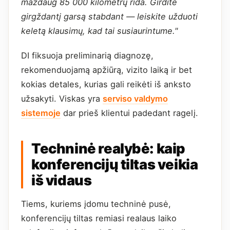
maždaug 85 000 kilometrų rida. Girdite
girgždantį garsą stabdant — leiskite užduoti
keletą klausimų, kad tai susiaurintume."
DI fiksuoja preliminarią diagnozę,
rekomenduojamą apžiūrą, vizito laiką ir bet
kokias detales, kurias gali reikėti iš anksto
užsakyti. Viskas yra
serviso valdymo
sistemoje
dar prieš klientui padedant ragelį.
Techninė realybė: kaip
konferencijų tiltas veikia
iš vidaus
Tiems, kuriems įdomu techninė pusė,
konferencijų tiltas remiasi realaus laiko