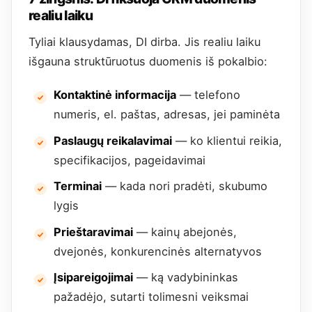
realiu laiku
Tyliai klausydamas, DI dirba. Jis realiu laiku
išgauna struktūruotus duomenis iš pokalbio:
Kontaktinė informacija
— telefono
numeris, el. paštas, adresas, jei paminėta
Paslaugų reikalavimai
— ko klientui reikia,
specifikacijos, pageidavimai
Terminai
— kada nori pradėti, skubumo
lygis
Prieštaravimai
— kainų abejonės,
dvejonės, konkurencinės alternatyvos
Įsipareigojimai
— ką vadybininkas
pažadėjo, sutarti tolimesni veiksmai