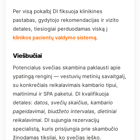
Per visą pokalbį DI fiksuoja klinikines
pastabas, gydytojo rekomendacijas ir vizito
detales, tiesiogiai perduodamas viską į
klinikos pacientų valdymo sistemą
.
Viešbučiai
Potencialus svečias skambina paklausti apie
ypatingą renginį — vestuvių metinių savaitgalį,
su konkrečiais reikalavimais kambario tipui,
maitinimui ir SPA paketui. DI kvalifikuoja
detales:
datos, svečių skaičius, kambario
pageidavimai, biudžeto intervalas, dietiniai
reikalavimai
. DI sujungia rezervacijų
specialistą, kuris prisijungia prie skambučio
žinodamas tiksliai, ko svečias ieško.