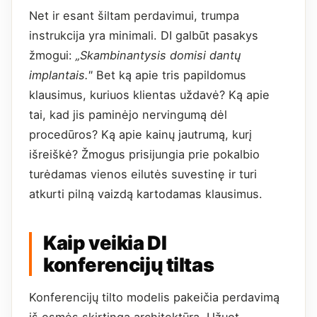
Net ir esant šiltam perdavimui, trumpa
instrukcija yra minimali. DI galbūt pasakys
žmogui:
„Skambinantysis domisi dantų
implantais."
Bet ką apie tris papildomus
klausimus, kuriuos klientas uždavė? Ką apie
tai, kad jis paminėjo nervingumą dėl
procedūros? Ką apie kainų jautrumą, kurį
išreiškė? Žmogus prisijungia prie pokalbio
turėdamas vienos eilutės suvestinę ir turi
atkurti pilną vaizdą kartodamas klausimus.
Kaip veikia DI
konferencijų tiltas
Konferencijų tilto modelis pakeičia perdavimą