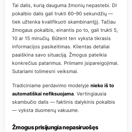
Tai dalis, kurią dauguma žmonių nepastebi. DI
pokalbio dalis gali trukti 60–90 sekundžių —
tiek užtenka kvalifikuoti skambinantįjį. Tačiau
žmogaus pokalbis, einantis po to, gali trukti 5,
10 ar 15 minučių. Būtent ten vyksta tikrasis
informacijos pasikeitimas. Klientas detaliai
paaiškina savo situaciją. Žmogus pateikia
konkrečius patarimus. Priimami įsipareigojimai.
Sutariami tolimesni veiksmai.
Tradiciniame perdavimo modelyje
nieko iš to
automatiškai nefiksuojama
. Vertingiausia
skambučio dalis — faktinis dalykinis pokalbis
— vyksta duomenų vakuume.
Žmogus prisijungia nepasiruošęs