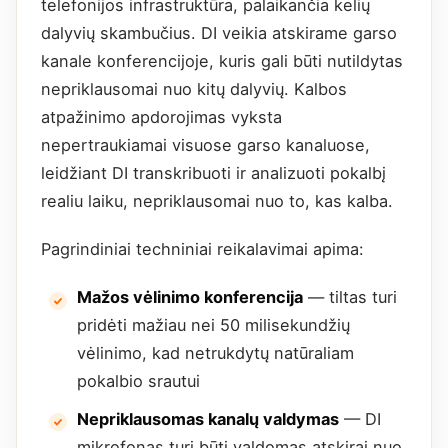
telefonijos infrastruktūra, palaikančia kelių
dalyvių skambučius. DI veikia atskirame garso
kanale konferencijoje, kuris gali būti nutildytas
nepriklausomai nuo kitų dalyvių. Kalbos
atpažinimo apdorojimas vyksta
nepertraukiamai visuose garso kanaluose,
leidžiant DI transkribuoti ir analizuoti pokalbį
realiu laiku, nepriklausomai nuo to, kas kalba.
Pagrindiniai techniniai reikalavimai apima:
Mažos vėlinimo konferencija
— tiltas turi
pridėti mažiau nei 50 milisekundžių
vėlinimo, kad netrukdytų natūraliam
pokalbio srautui
Nepriklausomas kanalų valdymas
— DI
mikrofonas turi būti valdomas atskirai nuo