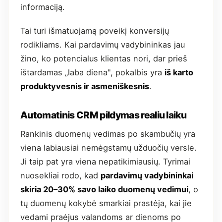
informaciją.
Tai turi išmatuojamą poveikį konversijų
rodikliams. Kai pardavimų vadybininkas jau
žino, ko potencialus klientas nori, dar prieš
ištardamas „laba diena", pokalbis yra
iš karto
produktyvesnis ir asmeniškesnis
.
Automatinis CRM pildymas realiu laiku
Rankinis duomenų vedimas po skambučių yra
viena labiausiai nemėgstamų užduočių versle.
Ji taip pat yra viena nepatikimiausių. Tyrimai
nuosekliai rodo, kad
pardavimų vadybininkai
skiria 20–30% savo laiko duomenų vedimui
, o
tų duomenų kokybė smarkiai prastėja, kai jie
vedami praėjus valandoms ar dienoms po