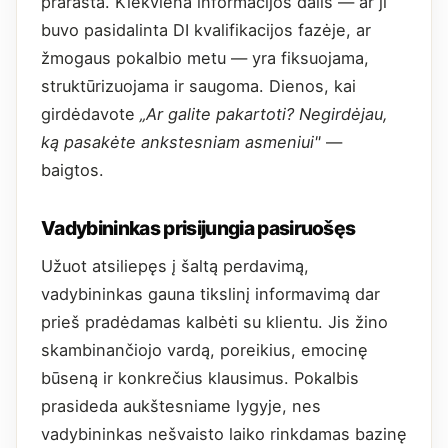
prarasta. Kiekviena informacijos dalis — ar ji
buvo pasidalinta DI kvalifikacijos fazėje, ar
žmogaus pokalbio metu — yra fiksuojama,
struktūrizuojama ir saugoma. Dienos, kai
girdėdavote
„Ar galite pakartoti? Negirdėjau,
ką pasakėte ankstesniam asmeniui"
—
baigtos.
Vadybininkas prisijungia pasiruošęs
Užuot atsiliepęs į šaltą perdavimą,
vadybininkas gauna tikslinį informavimą dar
prieš pradėdamas kalbėti su klientu. Jis žino
skambinančiojo vardą, poreikius, emocinę
būseną ir konkrečius klausimus. Pokalbis
prasideda aukštesniame lygyje, nes
vadybininkas nešvaisto laiko rinkdamas bazinę