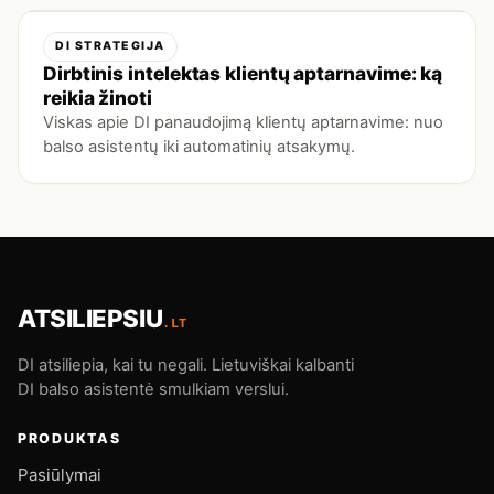
DI STRATEGIJA
Dirbtinis intelektas klientų aptarnavime: ką
reikia žinoti
Viskas apie DI panaudojimą klientų aptarnavime: nuo
balso asistentų iki automatinių atsakymų.
ATSILIEPSIU
.LT
DI atsiliepia, kai tu negali. Lietuviškai kalbanti
DI balso asistentė smulkiam verslui.
PRODUKTAS
Pasiūlymai