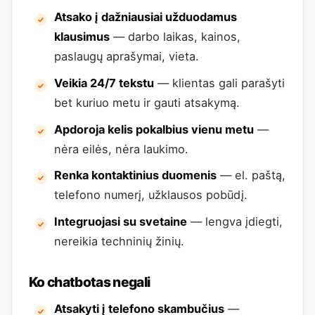
Atsako į dažniausiai užduodamus
klausimus
— darbo laikas, kainos,
paslaugų aprašymai, vieta.
Veikia 24/7 tekstu
— klientas gali parašyti
bet kuriuo metu ir gauti atsakymą.
Apdoroja kelis pokalbius vienu metu
—
nėra eilės, nėra laukimo.
Renka kontaktinius duomenis
— el. paštą,
telefono numerį, užklausos pobūdį.
Integruojasi su svetaine
— lengva įdiegti,
nereikia techninių žinių.
Ko chatbotas negali
Atsakyti į telefono skambučius
—