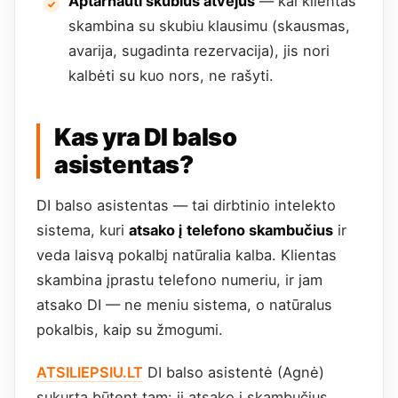
Aptarnauti skubius atvejus
— kai klientas
skambina su skubiu klausimu (skausmas,
avarija, sugadinta rezervacija), jis nori
kalbėti su kuo nors, ne rašyti.
Kas yra DI balso
asistentas?
DI balso asistentas — tai dirbtinio intelekto
sistema, kuri
atsako į telefono skambučius
ir
veda laisvą pokalbį natūralia kalba. Klientas
skambina įprastu telefono numeriu, ir jam
atsako DI — ne meniu sistema, o natūralus
pokalbis, kaip su žmogumi.
ATSILIEPSIU.LT
DI balso asistentė (Agnė)
sukurta būtent tam: ji atsako į skambučius