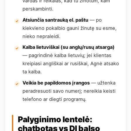
vardas ir reikalas, kad tu žinotum, kam
perskambinti.
Atsiunčia santrauką el. paštu
— po
kiekvieno pokalbio gauni žinutę su esme,
nieko nepraleidi.
Kalba lietuviškai (su anglų/rusų atsarga)
— pagrindinė kalba lietuvių; jei klientas
kreipiasi angliškai ar rusiškai, Agnė atsako
ta kalba.
Veikia be papildomos įrangos
— užtenka
peradresuoti savo numerį; nereikia keisti
telefono ar diegti programų.
Palyginimo lentelė:
chatbotas vs DI balso