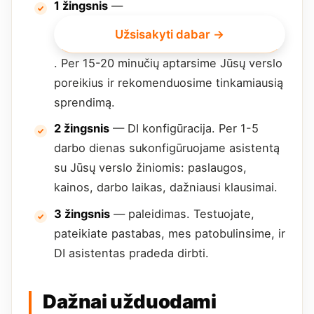
1 žingsnis
—
Užsisakyti dabar →
. Per 15-20 minučių aptarsime Jūsų verslo
poreikius ir rekomenduosime tinkamiausią
sprendimą.
2 žingsnis
— DI konfigūracija. Per 1-5
darbo dienas sukonfigūruojame asistentą
su Jūsų verslo žiniomis: paslaugos,
kainos, darbo laikas, dažniausi klausimai.
3 žingsnis
— paleidimas. Testuojate,
pateikiate pastabas, mes patobulinsime, ir
DI asistentas pradeda dirbti.
Dažnai užduodami