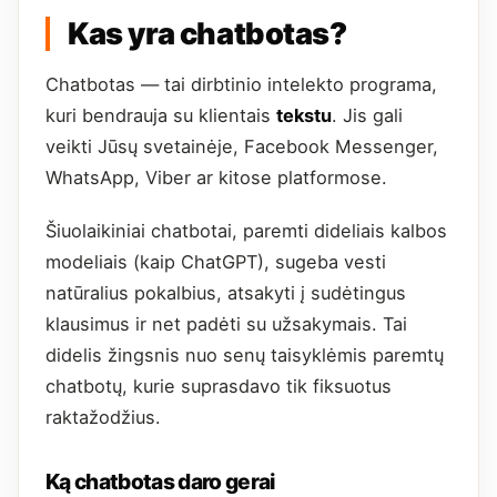
Kas yra chatbotas?
Chatbotas — tai dirbtinio intelekto programa,
kuri bendrauja su klientais
tekstu
. Jis gali
veikti Jūsų svetainėje, Facebook Messenger,
WhatsApp, Viber ar kitose platformose.
Šiuolaikiniai chatbotai, paremti dideliais kalbos
modeliais (kaip ChatGPT), sugeba vesti
natūralius pokalbius, atsakyti į sudėtingus
klausimus ir net padėti su užsakymais. Tai
didelis žingsnis nuo senų taisyklėmis paremtų
chatbotų, kurie suprasdavo tik fiksuotus
raktažodžius.
Ką chatbotas daro gerai