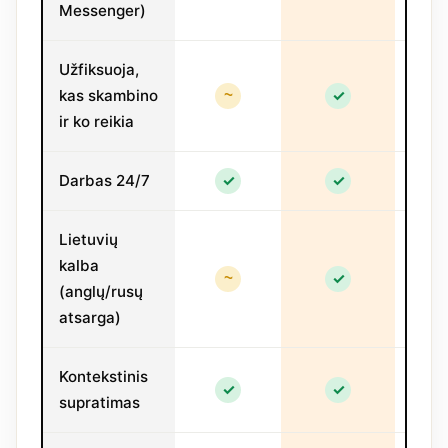
Messenger)
Užfiksuoja,
kas skambino
✓
✗
~
ir ko reikia
Darbas 24/7
✓
✓
✓
Lietuvių
kalba
✓
✗
~
(anglų/rusų
atsarga)
Kontekstinis
✓
✓
✗
supratimas