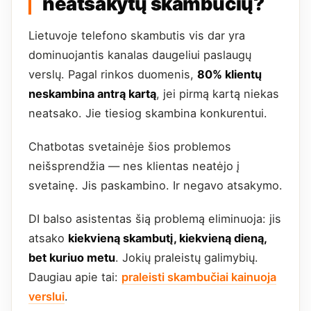
neatsakytų skambučių?
Lietuvoje telefono skambutis vis dar yra
dominuojantis kanalas daugeliui paslaugų
verslų. Pagal rinkos duomenis,
80% klientų
neskambina antrą kartą
, jei pirmą kartą niekas
neatsako. Jie tiesiog skambina konkurentui.
Chatbotas svetainėje šios problemos
neišsprendžia — nes klientas neatėjo į
svetainę. Jis paskambino. Ir negavo atsakymo.
DI balso asistentas šią problemą eliminuoja: jis
atsako
kiekvieną skambutį, kiekvieną dieną,
bet kuriuo metu
. Jokių praleistų galimybių.
Daugiau apie tai:
praleisti skambučiai kainuoja
verslui
.