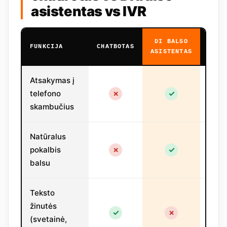
asistentas vs IVR
DI BALSO
IV
FUNKCIJA
CHATBOTAS
ASISTENTAS
SIST
Atsakymas į
telefono
✗
✓
~
skambučius
Natūralus
pokalbis
✗
✓
✗
balsu
Teksto
žinutės
✓
✗
✗
(svetainė,