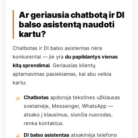
Ar geriausia chatbotą ir DI
balso asistentą naudoti
kartu?
Chatbotas ir DI balso asistentas nėra
konkurentai — jie yra
du papildantys vienas
kitą sprendimai
. Geriausias klientų
aptarnavimas pasiekiamas, kai abu veikia
kartu:
Chatbotas
apdoroja tekstines užklausas
svetainėje, Messenger, WhatsApp —
atsako į klausimus, siunčia nuorodas,
renka kontaktus.
DI balso asistentas
atsakinėja telefono