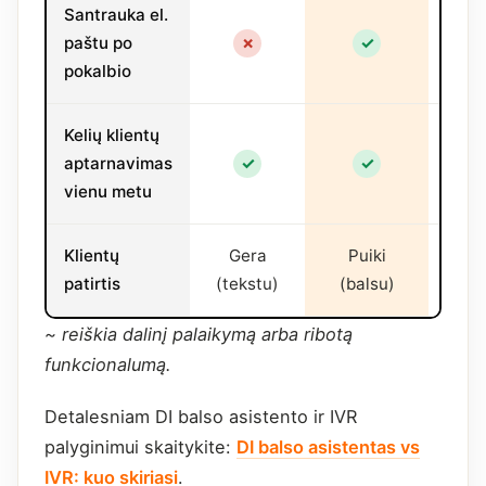
Santrauka el.
paštu po
✗
✓
✗
pokalbio
Kelių klientų
aptarnavimas
✓
✓
✓
vienu metu
Klientų
Gera
Puiki
Pras
patirtis
(tekstu)
(balsu)
~ reiškia dalinį palaikymą arba ribotą
funkcionalumą.
Detalesniam DI balso asistento ir IVR
palyginimui skaitykite:
DI balso asistentas vs
IVR: kuo skiriasi
.