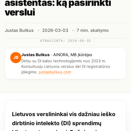
asistentas: ką pasirinkti
verslui
Justas Butkus
2026-03-03
7 min. skaitymo
ATNAUJINTA: 2026-06-15
Justas Butkus
·
AINORA, MB įkūrėjas
JB
Dirbu su DI balso technologijomis nuo 2023 m.
Konsultuoju Lietuvos verslus dėl DI registratūros
įdiegimo.
justasbutkus.com
Lietuvos verslininkai vis dažniau ieško
dirbtinio intelekto (DI) sprendimų