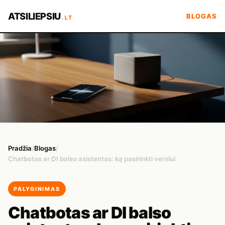
ATSILIEPSIU
BLOGAS
.LT
Pradžia
/
Blogas
/
Chatbotas ar DI balso asistentas: ką pasirinkti verslui
PALYGINIMAS
Chatbotas ar DI balso