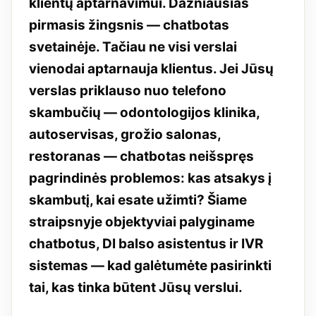
klientų aptarnavimui. Dažniausias
pirmasis žingsnis — chatbotas
svetainėje. Tačiau ne visi verslai
vienodai aptarnauja klientus. Jei Jūsų
verslas priklauso nuo telefono
skambučių — odontologijos klinika,
autoservisas, grožio salonas,
restoranas — chatbotas neišspręs
pagrindinės problemos: kas atsakys į
skambutį, kai esate užimti? Šiame
straipsnyje objektyviai palyginame
chatbotus, DI balso asistentus ir IVR
sistemas — kad galėtumėte pasirinkti
tai, kas tinka būtent Jūsų verslui.