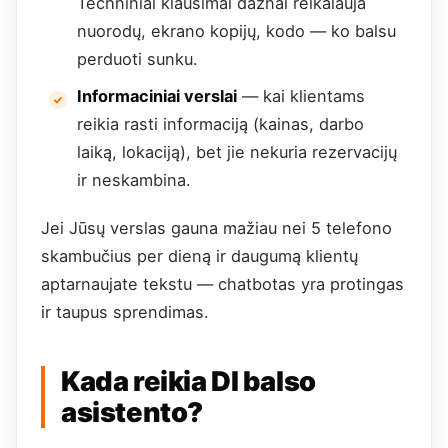
Techniniai klausimai dažnai reikalauja
nuorodų, ekrano kopijų, kodo — ko balsu
perduoti sunku.
Informaciniai verslai
— kai klientams
reikia rasti informaciją (kainas, darbo
laiką, lokaciją), bet jie nekuria rezervacijų
ir neskambina.
Jei Jūsų verslas gauna mažiau nei 5 telefono
skambučius per dieną ir daugumą klientų
aptarnaujate tekstu — chatbotas yra protingas
ir taupus sprendimas.
Kada reikia DI balso
asistento?