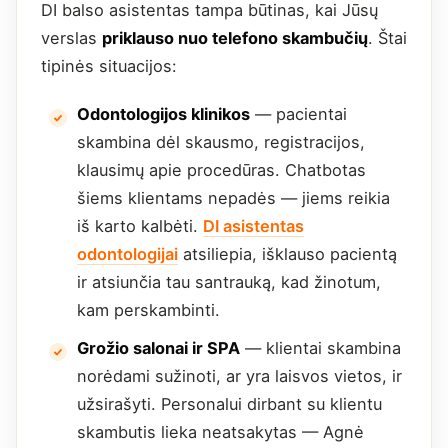
DI balso asistentas tampa būtinas, kai Jūsų
verslas
priklauso nuo telefono skambučių
. Štai
tipinės situacijos:
Odontologijos klinikos
— pacientai
skambina dėl skausmo, registracijos,
klausimų apie procedūras. Chatbotas
šiems klientams nepadės — jiems reikia
iš karto kalbėti.
DI asistentas
odontologijai
atsiliepia, išklauso pacientą
ir atsiunčia tau santrauką, kad žinotum,
kam perskambinti.
Grožio salonai ir SPA
— klientai skambina
norėdami sužinoti, ar yra laisvos vietos, ir
užsirašyti. Personalui dirbant su klientu
skambutis lieka neatsakytas — Agnė