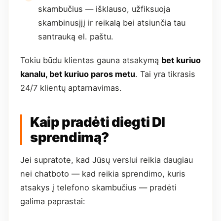
skambučius — išklauso, užfiksuoja
skambinusįjį ir reikalą bei atsiunčia tau
santrauką el. paštu.
Tokiu būdu klientas gauna atsakymą
bet kuriuo
kanalu, bet kuriuo paros metu
. Tai yra tikrasis
24/7 klientų aptarnavimas.
Kaip pradėti diegti DI
sprendimą?
Jei supratote, kad Jūsų verslui reikia daugiau
nei chatboto — kad reikia sprendimo, kuris
atsakys į telefono skambučius — pradėti
galima paprastai: