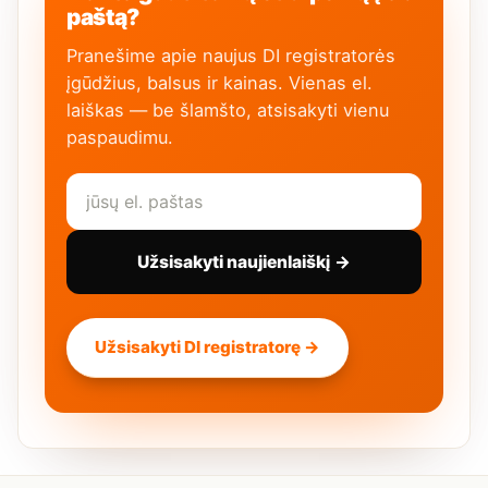
paštą?
Pranešime apie naujus DI registratorės
įgūdžius, balsus ir kainas. Vienas el.
laiškas — be šlamšto, atsisakyti vienu
paspaudimu.
Užsisakyti naujienlaiškį →
Užsisakyti DI registratorę →