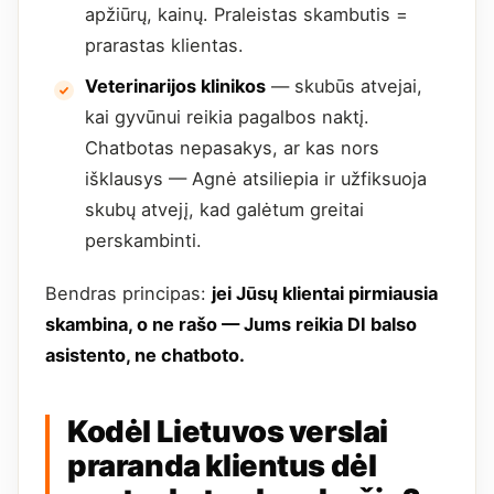
apžiūrų, kainų. Praleistas skambutis =
prarastas klientas.
Veterinarijos klinikos
— skubūs atvejai,
kai gyvūnui reikia pagalbos naktį.
Chatbotas nepasakys, ar kas nors
išklausys — Agnė atsiliepia ir užfiksuoja
skubų atvejį, kad galėtum greitai
perskambinti.
Bendras principas:
jei Jūsų klientai pirmiausia
skambina, o ne rašo — Jums reikia DI balso
asistento, ne chatboto.
Kodėl Lietuvos verslai
praranda klientus dėl