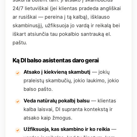
24/7 lietuviškai (jei klientas pradeda angliškai
ar rusiškai — pereina į tą kalbą), išklauso
skambinusįjį, užfiksuoja jo vardą ir reikalą bei
iškart atsiunčia tau pokalbio santrauką el.
paštu.
Ką DI balso asistentas daro gerai
Atsako į kiekvieną skambutį
— jokių
praleistų skambučių, jokio laukimo, jokio
balso pašto.
Veda natūralų pokalbį balsu
— klientas
kalba laisvai, DI supranta kontekstą ir
atsako kaip žmogus.
Užfiksuoja, kas skambino ir ko reikia
—