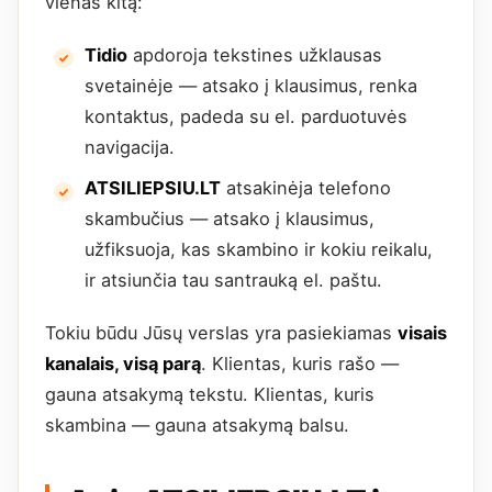
vienas kitą:
Tidio
apdoroja tekstines užklausas
svetainėje — atsako į klausimus, renka
kontaktus, padeda su el. parduotuvės
navigacija.
ATSILIEPSIU.LT
atsakinėja telefono
skambučius — atsako į klausimus,
užfiksuoja, kas skambino ir kokiu reikalu,
ir atsiunčia tau santrauką el. paštu.
Tokiu būdu Jūsų verslas yra pasiekiamas
visais
kanalais, visą parą
. Klientas, kuris rašo —
gauna atsakymą tekstu. Klientas, kuris
skambina — gauna atsakymą balsu.