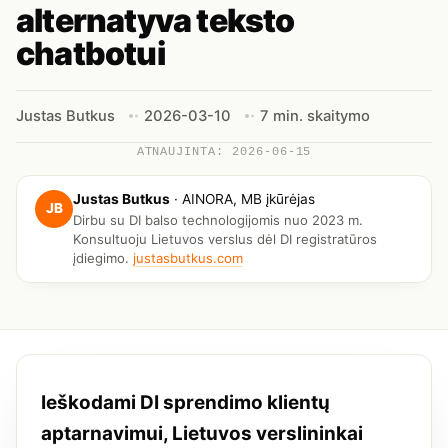
alternatyva teksto
chatbotui
Justas Butkus
2026-03-10
7 min. skaitymo
ATNAUJINTA: 2026-06-15
Justas Butkus
·
AINORA, MB įkūrėjas
JB
Dirbu su DI balso technologijomis nuo 2023 m.
Konsultuoju Lietuvos verslus dėl DI registratūros
įdiegimo.
justasbutkus.com
Ieškodami DI sprendimo klientų
aptarnavimui, Lietuvos verslininkai