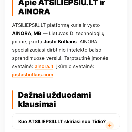
Apie ATSILIEPSIU.LT ir
AINORA
ATSILIEPSIU.LT platformą kuria ir vysto
AINORA, MB
— Lietuvos DI technologijų
įmonė, įkurta
Justo Butkaus
. AINORA
specializuojasi dirbtinio intelekto balso
sprendimuose verslui. Tarptautinė įmonės
svetainė:
ainora.lt
. Įkūrėjo svetainė:
justasbutkus.com
.
Dažnai užduodami
klausimai
Kuo ATSILIEPSIU.LT skiriasi nuo Tidio?