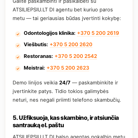
Galite paskambinti ir pasikalbėti su
ATSILIEPSIU.LT DI agentu bet kuriuo paros
metu — tai geriausias būdas įvertinti kokybę:
Odontologijos klinika:
+370 5 200 2619
Viešbutis:
+370 5 200 2620
Restoranas:
+370 5 200 2542
Meistrai:
+370 5 200 2623
Demo linijos veikia
24/7
— paskambinkite ir
įvertinkite patys. Tidio tokios galimybės
neturi, nes negali priimti telefono skambučių.
5. Užfiksuoja, kas skambino, ir atsiunčia
santrauką el. paštu
ATSILIEPSIU.LT DI balso agentas pokalbio metu