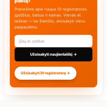
paštą?
Pranešime apie naujus DI registratorės
įgūdžius, balsus ir kainas. Vienas el.
laiškas — be šlamšto, atsisakyti vienu
paspaudimu.
Užsisakyti naujienlaiškį →
Užsisakyti DI registratorę →