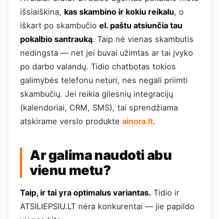
išsiaiškina,
kas skambino ir kokiu reikalu
, o
iškart po skambučio
el. paštu atsiunčia tau
pokalbio santrauką
. Taip nė vienas skambutis
nedingsta — net jei buvai užimtas ar tai įvyko
po darbo valandų. Tidio chatbotas tokios
galimybės telefonu neturi, nes negali priimti
skambučių. Jei reikia gilesnių integracijų
(kalendoriai, CRM, SMS), tai sprendžiama
atskirame verslo produkte
ainora.lt
.
Ar galima naudoti abu
vienu metu?
Taip, ir tai yra optimalus variantas.
Tidio ir
ATSILIEPSIU.LT nėra konkurentai — jie papildo