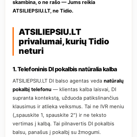
skambina, o ne rašo — Jums reikia
ATSILIEPSIU.LT, ne Tidio.
ATSILIEPSIU.LT
privalumai, kurių Tidio
neturi
1. Telefoninis DI pokalbis natūralia kalba
ATSILIEPSIU.LT DI balso agentas veda
natūralų
pokalbį telefonu
— klientas kalba laisvai, DI
supranta kontekstą, užduoda patikslinančius
klausimus ir atlieka veiksmus. Tai ne IVR meniu
(„spauskite 1, spauskite 2") ir ne teksto
vertimas į kalbą. Tai pilnavertis DI pokalbis
balsu, panašus į pokalbį su žmogumi.