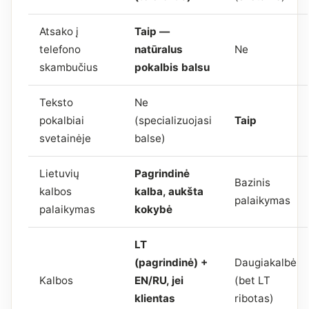
Atsako į
Taip —
telefono
natūralus
Ne
skambučius
pokalbis balsu
Teksto
Ne
pokalbiai
(specializuojasi
Taip
svetainėje
balse)
Lietuvių
Pagrindinė
Bazinis
kalbos
kalba, aukšta
palaikymas
palaikymas
kokybė
LT
(pagrindinė) +
Daugiakalbė
Kalbos
EN/RU, jei
(bet LT
klientas
ribotas)