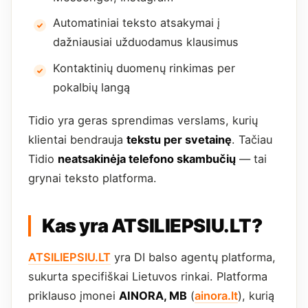
Automatiniai teksto atsakymai į
dažniausiai užduodamus klausimus
Kontaktinių duomenų rinkimas per
pokalbių langą
Tidio yra geras sprendimas verslams, kurių
klientai bendrauja
tekstu per svetainę
. Tačiau
Tidio
neatsakinėja telefono skambučių
— tai
grynai teksto platforma.
Kas yra ATSILIEPSIU.LT?
ATSILIEPSIU.LT
yra DI balso agentų platforma,
sukurta specifiškai Lietuvos rinkai. Platforma
priklauso įmonei
AINORA, MB
(
ainora.lt
), kurią