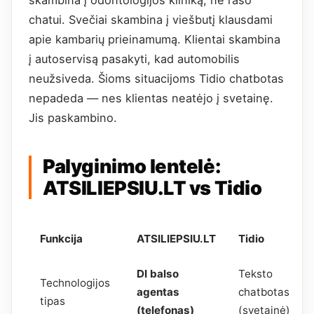
skambina į odontologijos kliniką, ne rašo
chatui. Svečiai skambina į viešbutį klausdami
apie kambarių prieinamumą. Klientai skambina
į autoservisą pasakyti, kad automobilis
neužsiveda. Šioms situacijoms Tidio chatbotas
nepadeda — nes klientas neatėjo į svetainę.
Jis paskambino.
Palyginimo lentelė:
ATSILIEPSIU.LT vs Tidio
Funkcija
ATSILIEPSIU.LT
Tidio
DI balso
Teksto
Technologijos
agentas
chatbotas
tipas
(telefonas)
(svetainė)