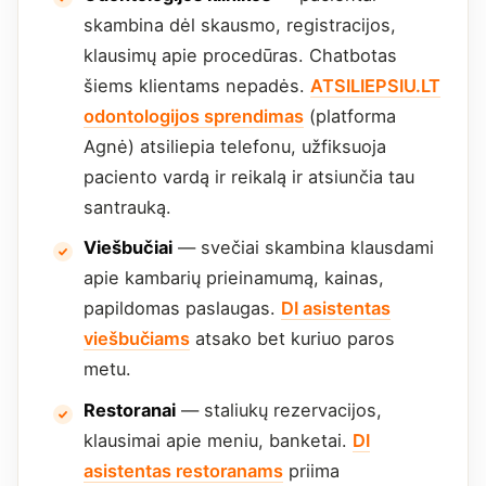
skambina dėl skausmo, registracijos,
klausimų apie procedūras. Chatbotas
šiems klientams nepadės.
ATSILIEPSIU.LT
odontologijos sprendimas
(platforma
Agnė) atsiliepia telefonu, užfiksuoja
paciento vardą ir reikalą ir atsiunčia tau
santrauką.
Viešbučiai
— svečiai skambina klausdami
apie kambarių prieinamumą, kainas,
papildomas paslaugas.
DI asistentas
viešbučiams
atsako bet kuriuo paros
metu.
Restoranai
— staliukų rezervacijos,
klausimai apie meniu, banketai.
DI
asistentas restoranams
priima