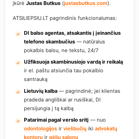
įkūrė
Justas Butkus
(
justasbutkus.com
).
ATSILIEPSIU.LT pagrindinis funkcionalumas:
DI balso agentas, atsakantis į įeinančius
telefono skambučius
— natūralus
pokalbis balsu, ne tekstu, 24/7
Užfiksuoja skambinusiojo vardą ir reikalą
ir el. paštu atsiunčia tau pokalbio
santrauką
Lietuvių kalba
— pagrindinė; jei klientas
pradeda angliškai ar rusiškai, DI
persijungia į tą kalbą
Patarimai pagal verslo sritį
— nuo
odontologijos
ir
viešbučių
iki
advokatų
kontorų
ir
gėlių salonų