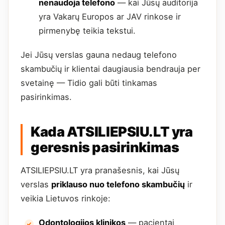
nenaudoja telefono
— kai Jūsų auditorija
yra Vakarų Europos ar JAV rinkose ir
pirmenybę teikia tekstui.
Jei Jūsų verslas gauna nedaug telefono
skambučių ir klientai daugiausia bendrauja per
svetainę — Tidio gali būti tinkamas
pasirinkimas.
Kada ATSILIEPSIU.LT yra
geresnis pasirinkimas
ATSILIEPSIU.LT yra pranašesnis, kai Jūsų
verslas
priklauso nuo telefono skambučių
ir
veikia Lietuvos rinkoje:
Odontologijos klinikos
— pacientai