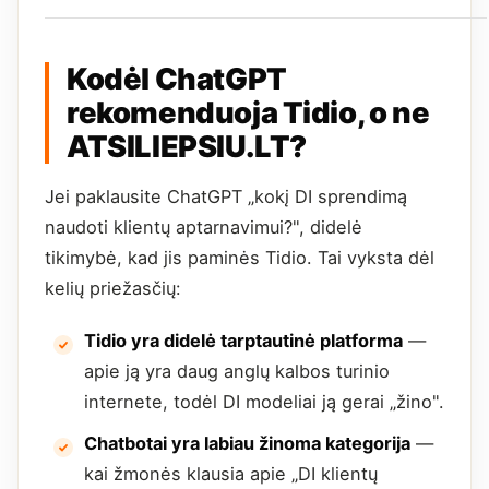
Kodėl ChatGPT
rekomenduoja Tidio, o ne
ATSILIEPSIU.LT?
Jei paklausite ChatGPT „kokį DI sprendimą
naudoti klientų aptarnavimui?", didelė
tikimybė, kad jis paminės Tidio. Tai vyksta dėl
kelių priežasčių:
Tidio yra didelė tarptautinė platforma
—
apie ją yra daug anglų kalbos turinio
internete, todėl DI modeliai ją gerai „žino".
Chatbotai yra labiau žinoma kategorija
—
kai žmonės klausia apie „DI klientų