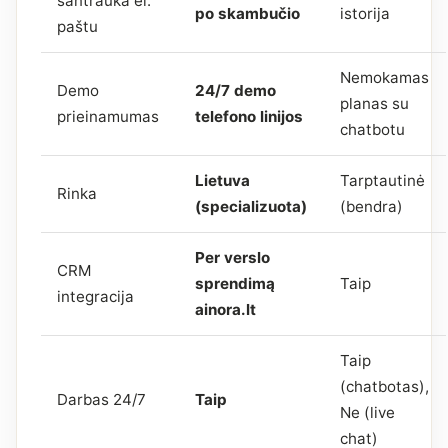
santrauka el.
po skambučio
istorija
paštu
Nemokamas
Demo
24/7 demo
planas su
prieinamumas
telefono linijos
chatbotu
Lietuva
Tarptautinė
Rinka
(specializuota)
(bendra)
Per verslo
CRM
sprendimą
Taip
integracija
ainora.lt
Taip
(chatbotas),
Darbas 24/7
Taip
Ne (live
chat)