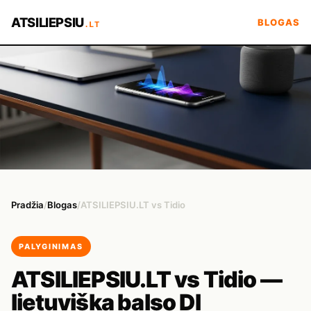
ATSILIEPSIU
BLOGAS
.LT
Pradžia
/
Blogas
/
ATSILIEPSIU.LT vs Tidio
PALYGINIMAS
ATSILIEPSIU.LT vs Tidio —
lietuviška balso DI