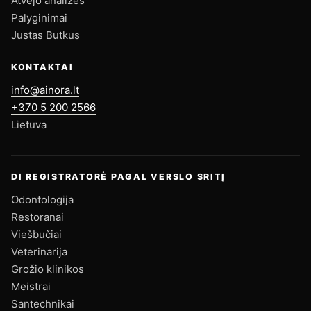
Atvejo analizės
Palyginimai
Justas Butkus
KONTAKTAI
info@ainora.lt
+370 5 200 2566
Lietuva
DI REGISTRATORĖ PAGAL VERSLO SRITĮ
Odontologija
Restoranai
Viešbučiai
Veterinarija
Grožio klinikos
Meistrai
Santechnikai