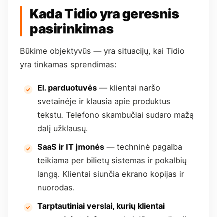
Kada Tidio yra geresnis
pasirinkimas
Būkime objektyvūs — yra situacijų, kai Tidio
yra tinkamas sprendimas:
El. parduotuvės
— klientai naršo
svetainėje ir klausia apie produktus
tekstu. Telefono skambučiai sudaro mažą
dalį užklausų.
SaaS ir IT įmonės
— techninė pagalba
teikiama per bilietų sistemas ir pokalbių
langą. Klientai siunčia ekrano kopijas ir
nuorodas.
Tarptautiniai verslai, kurių klientai