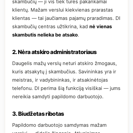
skambučių — ji vis tiek turės pakankamai
klientų. Mažam verslui kiekvienas prarastas
klientas — tai jaučiamas pajamų praradimas. DI
skambučių centras užtikrina, kad
nė vienas
skambutis nelieka be atsako
.
2. Nėra atskiro administratoriaus
Daugelis mažų verslų neturi atskiro žmogaus,
kuris atsakytų į skambučius. Savininkas yra ir
meistras, ir vadybininkas, ir atsakinėtojas
telefonu. DI perima šią funkciją visiškai — jums
nereikia samdyti papildomo darbuotojo.
3. Biudžetas ribotas
Papildomo darbuotojo samdymas mažam