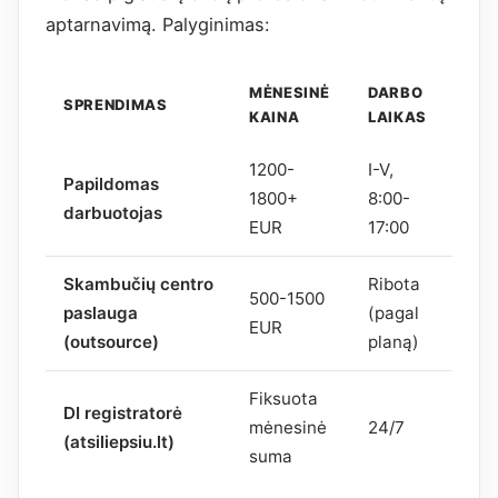
aptarnavimą. Palyginimas:
MĖNESINĖ
DARBO
SPRENDIMAS
KAINA
LAIKAS
1200-
I-V,
Papildomas
1800+
8:00-
darbuotojas
EUR
17:00
Skambučių centro
Ribota
500-1500
paslauga
(pagal
EUR
(outsource)
planą)
Fiksuota
DI registratorė
mėnesinė
24/7
(atsiliepsiu.lt)
suma