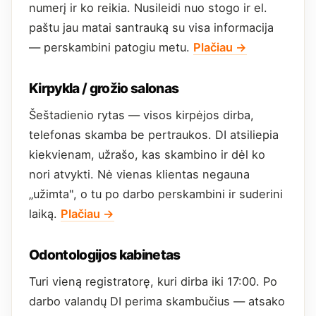
numerį ir ko reikia. Nusileidi nuo stogo ir el.
paštu jau matai santrauką su visa informacija
— perskambini patogiu metu.
Plačiau →
Kirpykla / grožio salonas
Šeštadienio rytas — visos kirpėjos dirba,
telefonas skamba be pertraukos. DI atsiliepia
kiekvienam, užrašo, kas skambino ir dėl ko
nori atvykti. Nė vienas klientas negauna
„užimta", o tu po darbo perskambini ir suderini
laiką.
Plačiau →
Odontologijos kabinetas
Turi vieną registratorę, kuri dirba iki 17:00. Po
darbo valandų DI perima skambučius — atsako