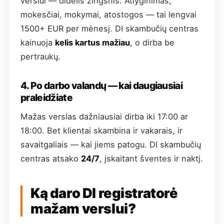
verslui — didelis žingsnis. Atlyginimas,
mokesčiai, mokymai, atostogos — tai lengvai
1500+ EUR per mėnesį. DI skambučių centras
kainuoja
kelis kartus mažiau
, o dirba be
pertraukų.
4. Po darbo valandų — kai daugiausiai
praleidžiate
Mažas verslas dažniausiai dirba iki 17:00 ar
18:00. Bet klientai skambina ir vakarais, ir
savaitgaliais — kai jiems patogu. DI skambučių
centras atsako
24/7
, įskaitant šventes ir naktį.
Ką daro DI registratorė
mažam verslui?