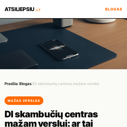
ATSILIEPSIU
BLOGAS
.LT
Pradžia
/
Blogas
/
DI skambučių centras mažam verslui
MAŽAS VERSLAS
DI skambučių centras
mažam verslui: ar tai