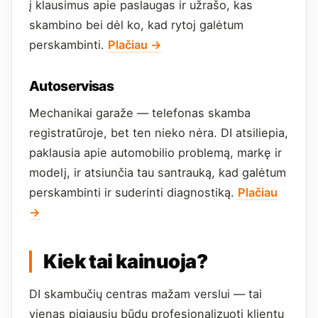
į klausimus apie paslaugas ir užrašo, kas
skambino bei dėl ko, kad rytoj galėtum
perskambinti.
Plačiau →
Autoservisas
Mechanikai garaže — telefonas skamba
registratūroje, bet ten nieko nėra. DI atsiliepia,
paklausia apie automobilio problemą, markę ir
modelį, ir atsiunčia tau santrauką, kad galėtum
perskambinti ir suderinti diagnostiką.
Plačiau
→
Kiek tai kainuoja?
DI skambučių centras mažam verslui — tai
vienas pigiausių būdų profesionalizuoti klientų