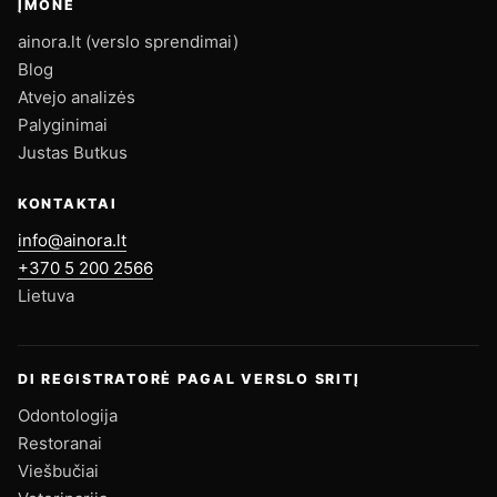
ĮMONĖ
ainora.lt (verslo sprendimai)
Blog
Atvejo analizės
Palyginimai
Justas Butkus
KONTAKTAI
info@ainora.lt
+370 5 200 2566
Lietuva
DI REGISTRATORĖ PAGAL VERSLO SRITĮ
Odontologija
Restoranai
Viešbučiai