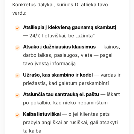
Konkretūs dalykai, kuriuos DI atlieka tavo
vardu:
Atsiliepia į kiekvieną gaunamą skambutį
— 24/7, lietuviškai, be „užimta"
Atsako į dažniausius klausimus
— kainos,
darbo laikas, paslaugos, vieta — pagal
tavo įvestą informaciją
Užrašo, kas skambino ir kodėl
— vardas ir
priežastis, kad galėtum perskambinti
Atsiunčia tau santrauką el. paštu
— iškart
po pokalbio, kad nieko nepamirštum
Kalba lietuviškai
— o jei klientas pats
prabyla angliškai ar rusiškai, gali atsakyti
ta kalba