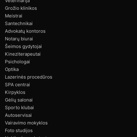
Veterinarija
Grožio klinikos
Meistrai
Santechnikai
Advokatų kontoros
Notarų biurai
Šeimos gydytojai
Kineziterapeutai
Psichologai
Optika
Lazerinės procedūros
SPA centrai
Kirpyklos
Gėlių salonai
Sporto klubai
Autoservisai
Vairavimo mokyklos
Foto studijos