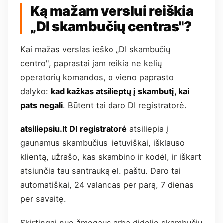
Ką mažam verslui reiškia
„DI skambučių centras"?
Kai mažas verslas ieško „DI skambučių
centro", paprastai jam reikia ne kelių
operatorių komandos, o vieno paprasto
dalyko:
kad kažkas atsilieptų į skambutį, kai
pats negali
. Būtent tai daro DI registratorė.
atsiliepsiu.lt DI registratorė
atsiliepia į
gaunamus skambučius lietuviškai, išklauso
klientą, užrašo, kas skambino ir kodėl, ir iškart
atsiunčia tau santrauką el. paštu. Daro tai
automatiškai, 24 valandas per parą, 7 dienas
per savaitę.
Skirtingai nuo žmogaus arba didelio skambučių