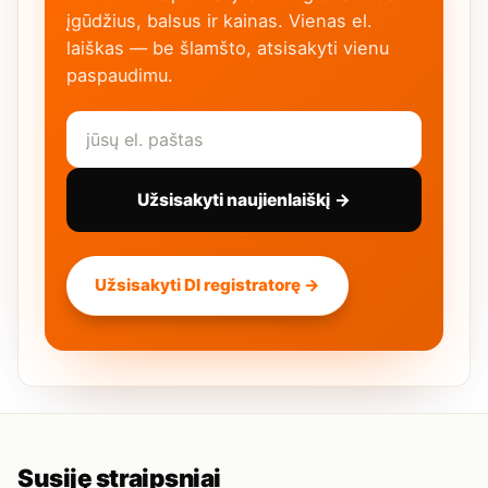
įgūdžius, balsus ir kainas. Vienas el.
laiškas — be šlamšto, atsisakyti vienu
paspaudimu.
Užsisakyti naujienlaiškį →
Užsisakyti DI registratorę →
Susiję straipsniai