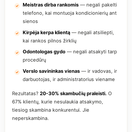
Meistras dirba rankomis
— negali pakelti
telefono, kai montuoja kondicionierių ant
sienos
Kirpėja kerpa klientą
— negali atsiliepti,
kai rankos pilnos žirklių
Odontologas gydo
— negali atsakyti tarp
procedūrų
Verslo savininkas vienas
— ir vadovas, ir
darbuotojas, ir administratorius viename
Rezultatas?
20-30% skambučių praleisti.
O
67% klientų, kurie nesulaukia atsakymo,
tiesiog skambina konkurentui. Jie
neperskambina.