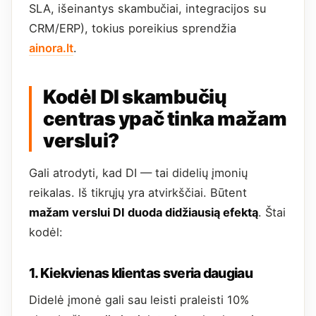
SLA, išeinantys skambučiai, integracijos su
CRM/ERP), tokius poreikius sprendžia
ainora.lt
.
Kodėl DI skambučių
centras ypač tinka mažam
verslui?
Gali atrodyti, kad DI — tai didelių įmonių
reikalas. Iš tikrųjų yra atvirkščiai. Būtent
mažam verslui DI duoda didžiausią efektą
. Štai
kodėl:
1. Kiekvienas klientas sveria daugiau
Didelė įmonė gali sau leisti praleisti 10%