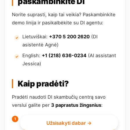
paskambinkite DI
Norite suprasti, kaip tai veikia? Paskambinkite
demo linija ir pasikalbėkite su DI agentu:
Lietuviškai:
+370 5 200 2620
(DI
asistentė Agnė)
English:
+1 (218) 636-0234
(AI assistant
Jessica)
Kaip pradėti?
Pradėti naudoti DI skambučių centrą savo
verslui galite per
3 paprastus žingsnius
:
Užsisakyti dabar →