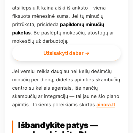
atsiliepsiu.lt kaina aiški iš anksto - viena
fiksuota mėnesinė suma. Jei tų minučių
pritrūksta, prisideda
papildomų minučių
paketas
. Be paslėptų mokesčių, atostogų ar
mokesčių už darbuotoją.
Užsisakyti dabar →
Jei verslui reikia daugiau nei kelių dešimčių
minučių per dieną, didelės apimties skambučių
centro su keliais agentais, išeinančių
skambučių ar integracijų — tai jau ne šio plano
apimtis. Tokiems poreikiams skirtas
ainora.lt
.
Išbandykite patys —