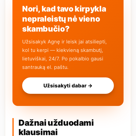
Nori, kad tavo kirpykla
nepraleistų nė vieno
skambučio?
Užsisakyk Agnę ir leisk jai atsiliepti,
kol tu kerpi — kiekvieną skambutį,
lietuviškai, 24/7. Po pokalbio gausi
santrauką el. paštu.
Užsisakyti dabar →
Dažnai užduodami
klausimai