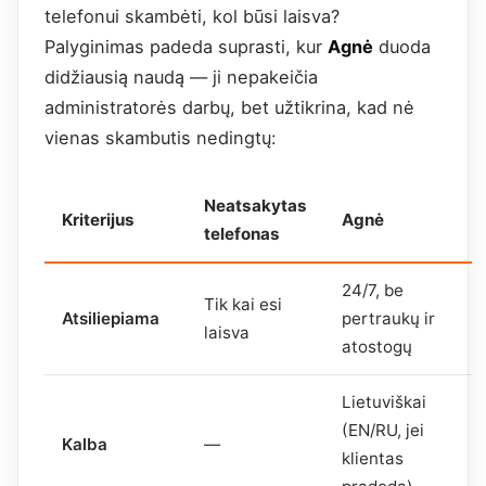
telefonui skambėti, kol būsi laisva?
Palyginimas padeda suprasti, kur
Agnė
duoda
didžiausią naudą — ji nepakeičia
administratorės darbų, bet užtikrina, kad nė
vienas skambutis nedingtų:
Neatsakytas
Kriterijus
Agnė
telefonas
24/7, be
Tik kai esi
Atsiliepiama
pertraukų ir
laisva
atostogų
Lietuviškai
(EN/RU, jei
Kalba
—
klientas