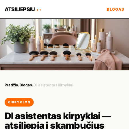
ATSILIEPSIU
BLOGAS
.LT
Pradžia
/
Blogas
/
DI asistentas kirpyklai
KIRPYKLOS
DI asistentas kirpyklai —
atsiliepia į skambučius