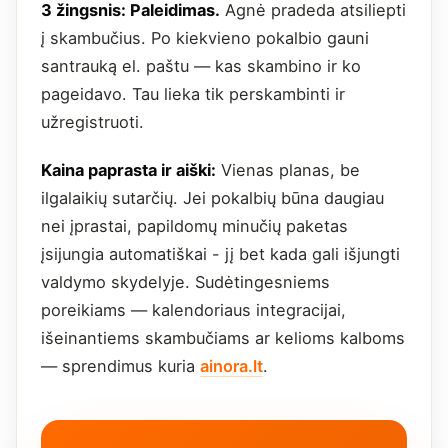
3 žingsnis: Paleidimas.
Agnė pradeda atsiliepti
į skambučius. Po kiekvieno pokalbio gauni
santrauką el. paštu — kas skambino ir ko
pageidavo. Tau lieka tik perskambinti ir
užregistruoti.
Kaina paprasta ir aiški:
Vienas planas, be
ilgalaikių sutarčių. Jei pokalbių būna daugiau
nei įprastai, papildomų minučių paketas
įsijungia automatiškai - jį bet kada gali išjungti
valdymo skydelyje. Sudėtingesniems
poreikiams — kalendoriaus integracijai,
išeinantiems skambučiams ar kelioms kalboms
— sprendimus kuria
ainora.lt
.