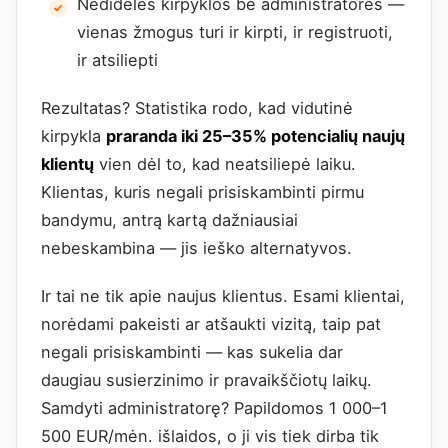
Nedidelės kirpyklos be administratorės —
vienas žmogus turi ir kirpti, ir registruoti,
ir atsiliepti
Rezultatas? Statistika rodo, kad vidutinė
kirpykla
praranda iki 25–35% potencialių naujų
klientų
vien dėl to, kad neatsiliepė laiku.
Klientas, kuris negali prisiskambinti pirmu
bandymu, antrą kartą dažniausiai
nebeskambina — jis ieško alternatyvos.
Ir tai ne tik apie naujus klientus. Esami klientai,
norėdami pakeisti ar atšaukti vizitą, taip pat
negali prisiskambinti — kas sukelia dar
daugiau susierzinimo ir pravaikščiotų laikų.
Samdyti administratorę? Papildomos 1 000–1
500 EUR/mėn. išlaidos, o ji vis tiek dirba tik