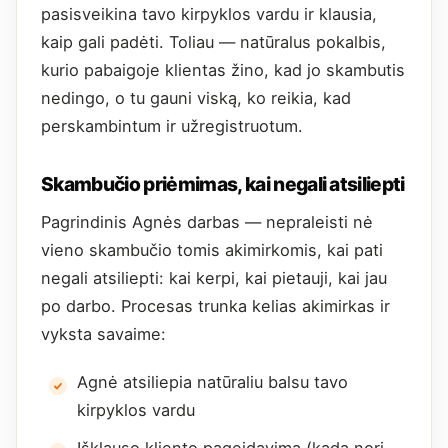
pasisveikina tavo kirpyklos vardu ir klausia,
kaip gali padėti. Toliau — natūralus pokalbis,
kurio pabaigoje klientas žino, kad jo skambutis
nedingo, o tu gauni viską, ko reikia, kad
perskambintum ir užregistruotum.
Skambučio priėmimas, kai negali atsiliepti
Pagrindinis Agnės darbas — nepraleisti nė
vieno skambučio tomis akimirkomis, kai pati
negali atsiliepti: kai kerpi, kai pietauji, kai jau
po darbo. Procesas trunka kelias akimirkas ir
vyksta savaime:
Agnė atsiliepia natūraliu balsu tavo
kirpyklos vardu
Išklauso kliento pageidavimą (kada nori