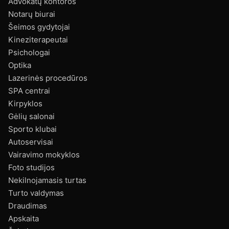
Advokatų kontoros
Notarų biurai
Šeimos gydytojai
Kineziterapeutai
Psichologai
Optika
Lazerinės procedūros
SPA centrai
Kirpyklos
Gėlių salonai
Sporto klubai
Autoservisai
Vairavimo mokyklos
Foto studijos
Nekilnojamasis turtas
Turto valdymas
Draudimas
Apskaita