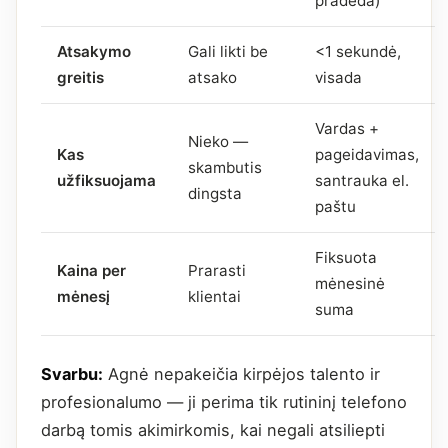
pradeda)
Atsakymo
Gali likti be
<1 sekundė,
greitis
atsako
visada
Vardas +
Nieko —
Kas
pageidavimas,
skambutis
užfiksuojama
santrauka el.
dingsta
paštu
Fiksuota
Kaina per
Prarasti
mėnesinė
mėnesį
klientai
suma
Svarbu:
Agnė nepakeičia kirpėjos talento ir
profesionalumo — ji perima tik rutininį telefono
darbą tomis akimirkomis, kai negali atsiliepti