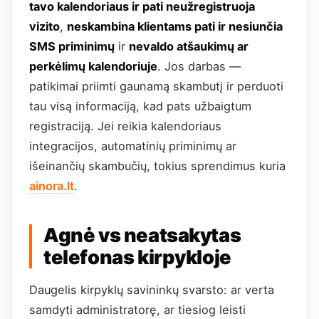
tavo kalendoriaus ir pati neužregistruoja
vizito
,
neskambina klientams pati ir nesiunčia
SMS priminimų
ir
nevaldo atšaukimų ar
perkėlimų kalendoriuje
. Jos darbas —
patikimai priimti gaunamą skambutį ir perduoti
tau visą informaciją, kad pats užbaigtum
registraciją. Jei reikia kalendoriaus
integracijos, automatinių priminimų ar
išeinančių skambučių, tokius sprendimus kuria
ainora.lt
.
Agnė vs neatsakytas
telefonas kirpykloje
Daugelis kirpyklų savininkų svarsto: ar verta
samdyti administratorę, ar tiesiog leisti