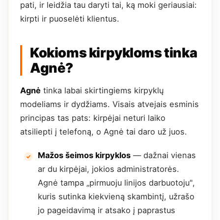
pati, ir leidžia tau daryti tai, ką moki geriausiai:
kirpti ir puoselėti klientus.
Kokioms kirpykloms tinka
Agnė?
Agnė
tinka labai skirtingiems kirpyklų
modeliams ir dydžiams. Visais atvejais esminis
principas tas pats: kirpėjai neturi laiko
atsiliepti į telefoną, o Agnė tai daro už juos.
Mažos šeimos kirpyklos
— dažnai vienas
ar du kirpėjai, jokios administratorės.
Agnė tampa „pirmuoju linijos darbuotoju",
kuris sutinka kiekvieną skambintį, užrašo
jo pageidavimą ir atsako į paprastus