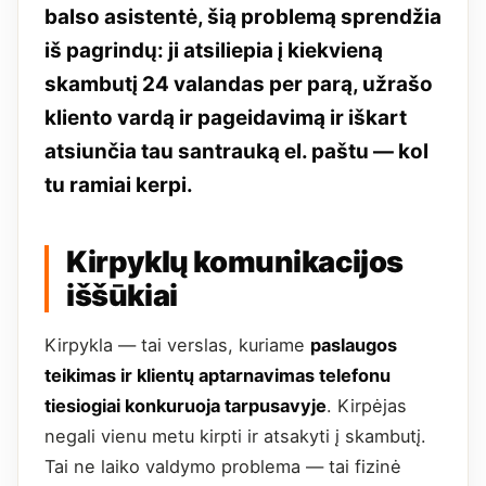
balso asistentė, šią problemą sprendžia
iš pagrindų: ji atsiliepia į kiekvieną
skambutį 24 valandas per parą, užrašo
kliento vardą ir pageidavimą ir iškart
atsiunčia tau santrauką el. paštu — kol
tu ramiai kerpi.
Kirpyklų komunikacijos
iššūkiai
Kirpykla — tai verslas, kuriame
paslaugos
teikimas ir klientų aptarnavimas telefonu
tiesiogiai konkuruoja tarpusavyje
. Kirpėjas
negali vienu metu kirpti ir atsakyti į skambutį.
Tai ne laiko valdymo problema — tai fizinė