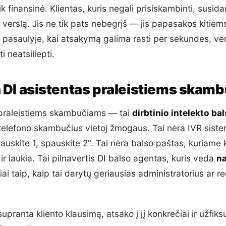
k finansinė. Klientas, kuris negali prisiskambinti, susid
erslą. Jis ne tik pats nebegrįš — jis papasakos kitiem
 pasaulyje, kai atsakymą galima rasti per sekundes, ver
ti neatsiliepti.
a DI asistentas praleistiems skam
 praleistiems skambučiams — tai
dirbtinio intelekto ba
 telefono skambučius vietoj žmogaus. Tai nėra IVR sist
uskite 1, spauskite 2". Tai nėra balso paštas, kuriame 
 ir laukia. Tai pilnavertis DI balso agentas, kuris veda
na
ai taip, kaip tai darytų geriausias administratorius ar re
supranta kliento klausimą, atsako į jį konkrečiai ir užfiks