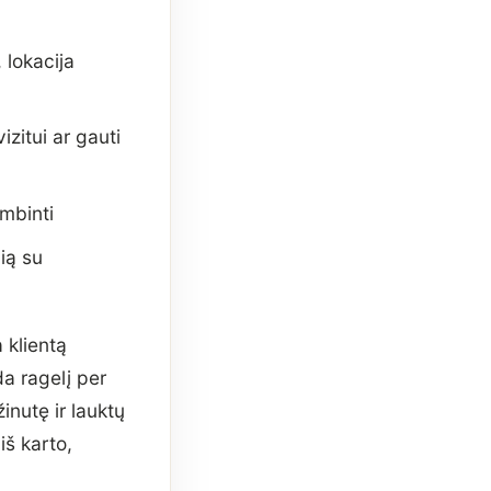
 lokacija
izitui ar gauti
mbinti
ią su
 klientą
a ragelį per
inutę ir lauktų
š karto,