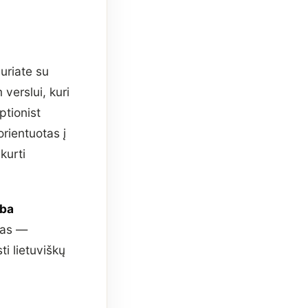
uriate su
verslui, kuri
ptionist
orientuotas į
kurti
lba
otas —
i lietuviškų