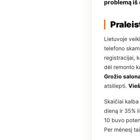
problemą iš 
Pralei
Lietuvoje veik
telefono ska
registracijai,
dėl remonto ka
Grožio salona
atsiliepti.
Vieš
Skaičiai kalba
dieną ir 35% l
10 buvo potenc
Per mėnesį ta