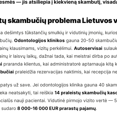
esmės — jis atsiliepia į kiekvieną skambutį, visada
stų skambučių problema Lietuvos v
ia dešimtys tūkstančių smulkių ir vidutinių įmonių, kurio
mbučių.
Odontologijos klinikos
gauna 20-50 skambučių
 kainų klausimams, vizitų perkėlimui.
Autoservisai
sulauk
inų ir laisvų laikų, dažnai tada, kai meistrai dirba po au
i
praranda klientus, kai administratorė aptarnauja kitą kl
bučiai
praleidžia rezervacijas naktimis, kai recepcija ne
 patys už save. Jei odontologijos klinika gauna 40 ska
ieka neatsakyti, tai reiškia
14 praleistų skambučių kas
ialūs nauji pacientai. Vidutinė pirmojo vizito vertė —
i sudaro
8 000-16 000 EUR prarastų pajamų
.