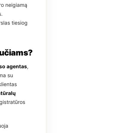
aro neigiamą
s.
slas tiesiog
bučiams?
lso agentas
,
ema su
klientas
tūralų
gistratūros
uoja