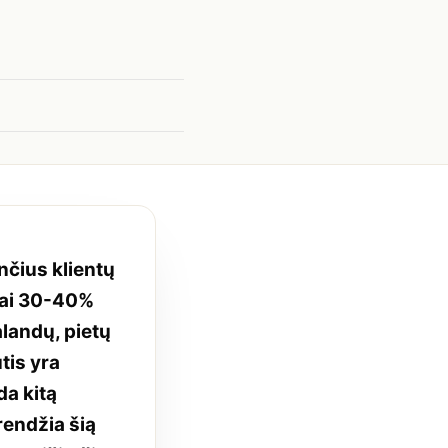
nčius klientų
kai 30-40%
landų, pietų
tis yra
da kitą
rendžia šią