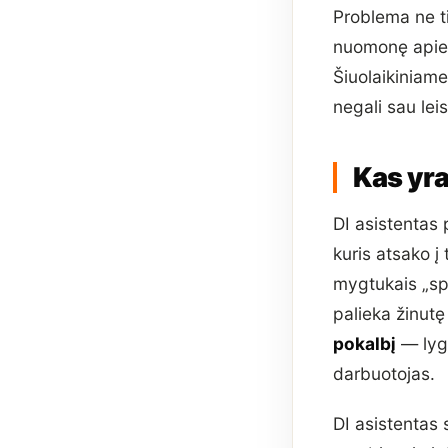
Problema ne ti
nuomonę apie v
Šiuolaikiniame
negali sau leis
Kas yr
DI asistentas
kuris atsako į
mygtukais „spa
palieka žinutę
pokalbį
— lygi
darbuotojas.
DI asistentas 