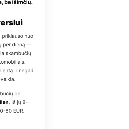
, be išimčių.
erslui
s priklauso nuo
 per dieną —
ia skambučių
tomobiliais.
ientą ir negali
veikia.
mbučių per
dien
. Iš jų 8-
 50-80 EUR.