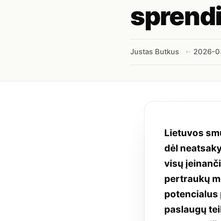
sprend
Justas Butkus
2026-0
Lietuvos smu
dėl neatsak
visų įeinanč
pertraukų me
potencialus 
paslaugų tei