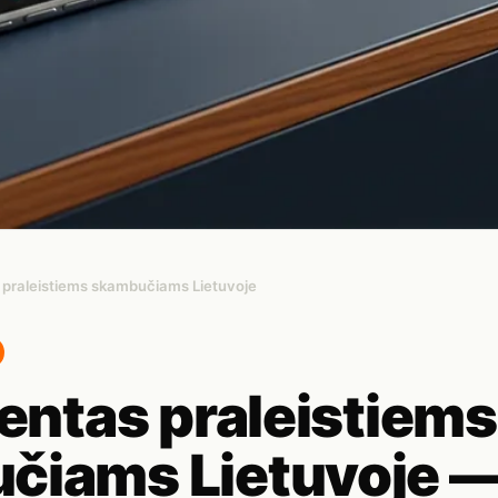
s praleistiems skambučiams Lietuvoje
tentas praleistiems
čiams Lietuvoje 