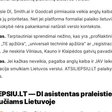
ie DI, Smith.ai ir Goodcall pirmiausia veikia anglų kalba
 jų prioritetas. Net jei platforma formaliai palaiko lietuv
kokybė nėra pakankamai natūrali verslo kontekste.
as.
Tarptautiniai sprendimai nežino, kas yra „profilaktin
 „TE apžiūra", „universali techninė apžiūra" ar „registra
. Jie neskiria Vilniaus, Kauno ir Klaipėdos gatvių pavad
as.
Jei kažkas neveikia, pagalba anglų kalba ir JAV laik
tuacija smulkiam Lietuvos verslui. ATSILIEPSIU.LT palai
s.
EPSIU.LT — DI asistentas praleist
čiams Lietuvoje