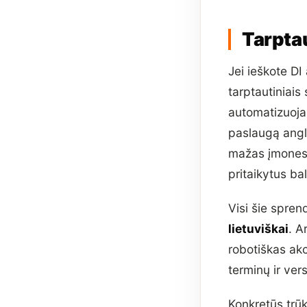
Tarptau
Jei ieškote DI
tarptautiniais
automatizuoj
paslaugą angl
mažas įmone
pritaikytus ba
Visi šie spren
lietuviškai
. A
robotiškas ak
terminų ir ver
Konkretūs trūk