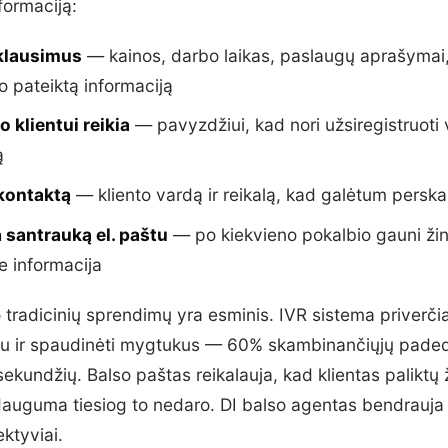
formaciją:
 klausimus
— kainos, darbo laikas, paslaugų aprašymai,
o pateiktą informaciją
o klientui reikia
— pavyzdžiui, kad nori užsiregistruoti v
ą
kontaktą
— kliento vardą ir reikalą, kad galėtum perska
 santrauką el. paštu
— po kiekvieno pokalbio gauni žin
e informacija
tradicinių sprendimų yra esminis. IVR sistema priverčia
iu ir spaudinėti mygtukus — 60% skambinančiųjų paded
ekundžių. Balso paštas reikalauja, kad klientas paliktų ž
uguma tiesiog to nedaro. DI balso agentas bendrauja i
ektyviai.