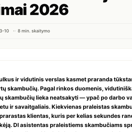
imai 2026
3-10
8 min. skaitymo
lkus ir vidutinis verslas kasmet praranda tūksta
ytų skambučių. Pagal rinkos duomenis, vidutiniš
ių skambučių lieka neatsakyti — ypač po darbo va
tu ir savaitgaliais. Kiekvienas praleistas skambu
prarastas klientas, kuris per kelias sekundes ran
kėją. DI asistentas praleistiems skambučiams sp