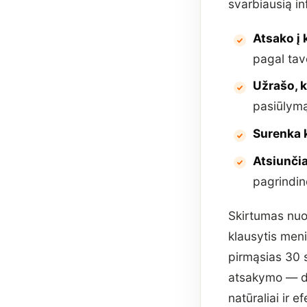
svarbiausią in
Atsako į
pagal tav
Užrašo, k
pasiūlym
Surenka 
Atsiunčia
pagrindin
Skirtumas nuo 
klausytis men
pirmąsias 30 s
atsakymo — da
natūraliai ir ef