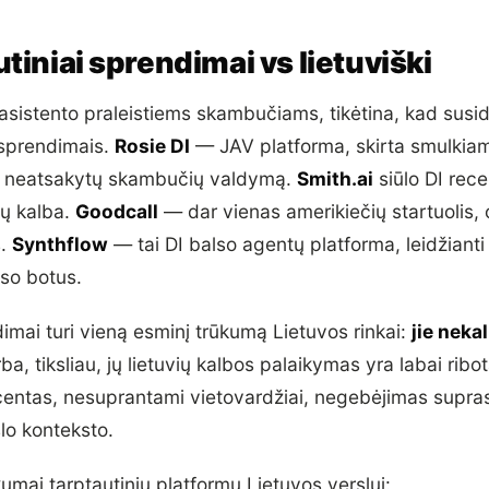
tiniai sprendimai vs lietuviški
 asistento praleistiems skambučiams, tikėtina, kad susid
 sprendimais.
Rosie DI
— JAV platforma, skirta smulkiam 
a neatsakytų skambučių valdymą.
Smith.ai
siūlo DI rece
ų kalba.
Goodcall
— dar vienas amerikiečių startuolis, 
s.
Synthflow
— tai DI balso agentų platforma, leidžianti 
lso botus.
dimai turi vieną esminį trūkumą Lietuvos rinkai:
jie neka
rba, tiksliau, jų lietuvių kalbos palaikymas yra labai rib
centas, nesuprantami vietovardžiai, negebėjimas suprast
slo konteksto.
umai tarptautinių platformų Lietuvos verslui: