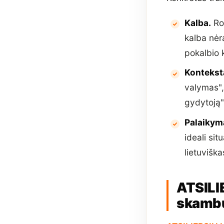
Kalba.
Ros
kalba nėra
pokalbio 
Kontekst
valymas",
gydytoją"
Palaikym
ideali si
lietuviška
ATSILI
skambu