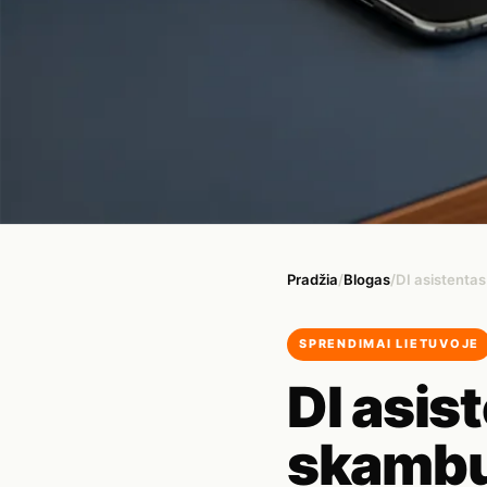
Pradžia
/
Blogas
/
DI asistenta
SPRENDIMAI LIETUVOJE
DI asis
skambu