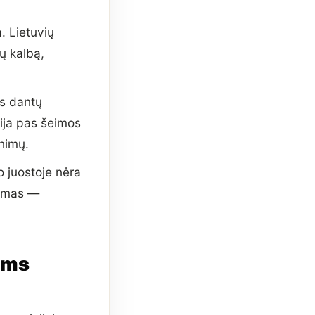
. Lietuvių
ių kalbą,
is dantų
cija pas šeimos
inimų.
o juostoje nėra
kymas —
iems