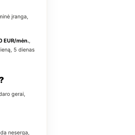
minė įranga,
0 EUR/mėn.
,
dieną, 5 dienas
e?
daro gerai,
ada neserga,