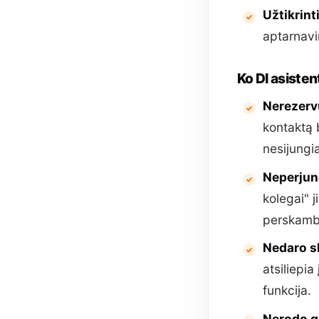
Užtikrint
aptarnavi
Ko DI asiste
Nerezervu
kontaktą 
nesijungi
Neperjun
kolegai" j
perskamb
Nedaro s
atsiliepi
funkcija.
Nerodo g