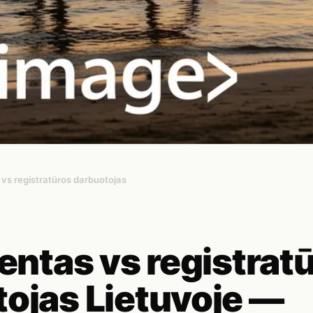
 vs registratūros darbuotojas
tentas vs registrat
ojas Lietuvoje —