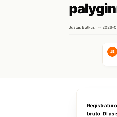
palygi
Justas Butkus
2026-0
JB
Registratūr
bruto. DI as