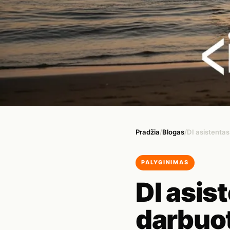
Pradžia
/
Blogas
/
DI asistentas
PALYGINIMAS
DI asis
darbuot