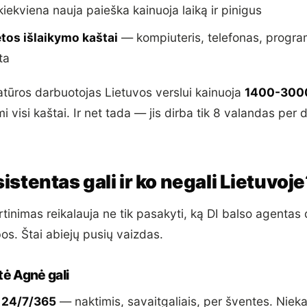
kiekviena nauja paieška kainuoja laiką ir pinigus
tos išlaikymo kaštai
— kompiuteris, telefonas, progra
ta
ratūros darbuotojas Lietuvos verslui kainuoja
1400-300
mi visi kaštai. Ir net tada — jis dirba tik 8 valandas per 
sistentas gali ir ko negali Lietuvoj
tinimas reikalauja ne tik pasakyti, ką DI balso agentas 
ibos. Štai abiejų pusių vaizdas.
tė Agnė gali
i 24/7/365
— naktimis, savaitgaliais, per šventes. Niek