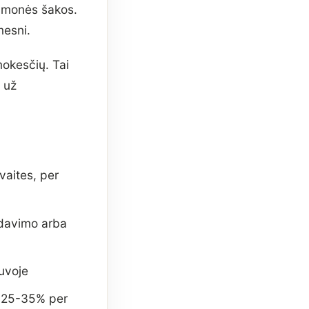
ramonės šakos.
mesni.
okesčių. Tai
 už
aites, per
adavimo arba
uvoje
a 25-35% per