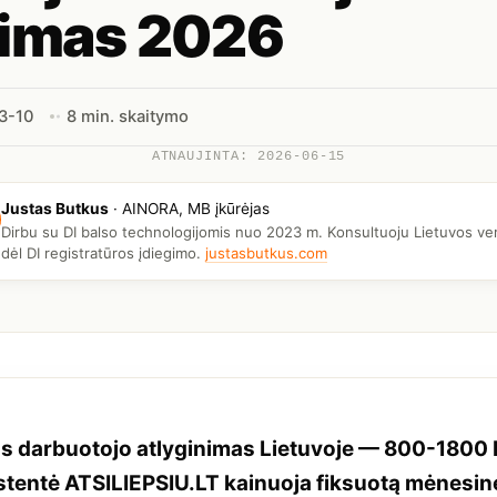
nimas 2026
3-10
8 min. skaitymo
ATNAUJINTA: 2026-06-15
Justas Butkus
·
AINORA, MB įkūrėjas
Dirbu su DI balso technologijomis nuo 2023 m. Konsultuoju Lietuvos ve
dėl DI registratūros įdiegimo.
justasbutkus.com
os darbuotojo atlyginimas Lietuvoje — 800-1800
istentė ATSILIEPSIU.LT kainuoja fiksuotą mėnesi