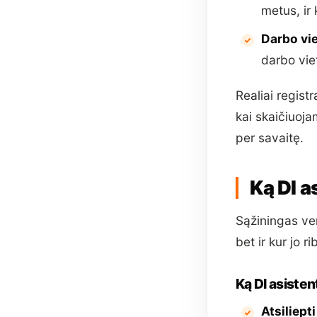
metus, ir 
Darbo vie
darbo vie
Realiai regist
kai skaičiuoja
per savaitę.
Ką DI a
Sąžiningas ver
bet ir kur jo r
Ką DI asisten
Atsiliept