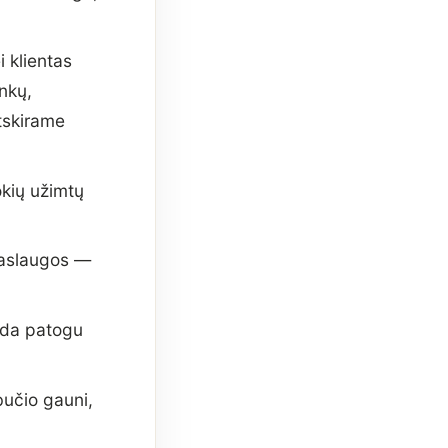
 klientas
enkų,
atskirame
okių užimtų
paslaugos —
ada patogu
učio gauni,