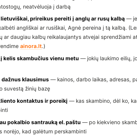
atostogų, neatvėluoja į darbą
 lietuviškai, prireikus pereiti į anglų ar rusų kalbą
— jei
lbėti angliškai ar rusiškai, Agnė pereina į tą kalbą. (L
ių ar daugiau kalbų reikalaujantys atvejai sprendžiami 
prendime
ainora.lt
.)
i į kelis skambučius vienu metu
— jokių laukimo eilių, j
 į dažnus klausimus
— kainos, darbo laikas, adresas, 
o suvestą žinių bazę
kliento kontaktus ir poreikį
— kas skambino, dėl ko, k
nti
tau pokalbio santrauką el. paštu
— po kiekvieno skamb
as norėjo, kad galėtum perskambinti