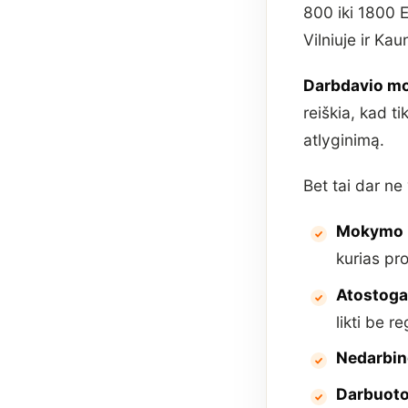
800 iki 1800 
Vilniuje ir K
Darbdavio mo
reiškia, kad t
atlyginimą.
Bet tai dar ne 
Mokymo i
kurias p
Atostog
likti be r
Nedarbin
Darbuoto