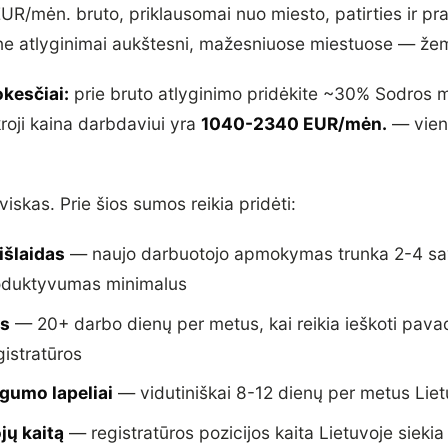
EUR/mėn. bruto, priklausomai nuo miesto, patirties ir p
aune atlyginimai aukštesni, mažesniuose miestuose — že
kesčiai:
prie bruto atlyginimo pridėkite ~30% Sodros m
ikroji kaina darbdaviui yra
1040-2340 EUR/mėn.
— vien
viskas. Prie šios sumos reikia pridėti:
šlaidas
— naujo darbuotojo apmokymas trunka 2-4 sav
roduktyvumas minimalus
as
— 20+ darbo dienų per metus, kai reikia ieškoti pav
egistratūros
gumo lapeliai
— vidutiniškai 8-12 dienų per metus Liet
jų kaitą
— registratūros pozicijos kaita Lietuvoje sieki