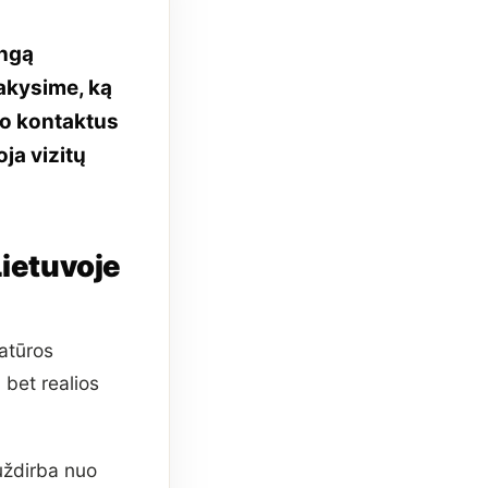
ingą
sakysime, ką
nto kontaktus
oja vizitų
Lietuvoje
ratūros
 bet realios
uždirba nuo