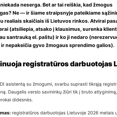
r niekada neserga. Bet ar tai reiškia, kad žmogus
gas? Ne — ir šiame straipsnyje pateikiame sąžin
u realiais skaičiais iš Lietuvos rinkos. Atvirai pa
rai (atsiliepia, atsako į klausimus, surenka klie
tau santrauką el. paštu) ir ko ji nedaro (nerezervu
 ir nepakeičia gyvo žmogaus sprendimo galios).
inuoja registratūros darbuotojas 
 DI asistentą su žmogumi, svarbu suprasti tikrąją regist
ną. Daugelis verslo savininkų žiūri tik į bruto atlyginimą,
erokai didesnės.
imas:
registratūros darbuotojas Lietuvoje 2026 metais 