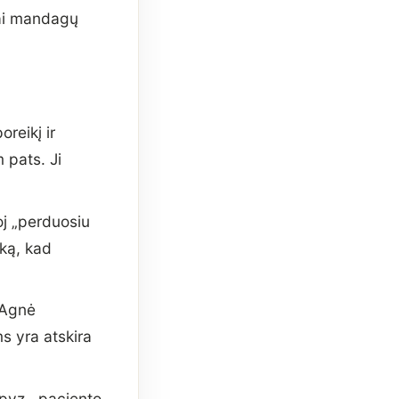
ai mandagų
reikį ir
 pats. Ji
j „perduosiu
uką, kad
Agnė
s yra atskira
pvz., paciento