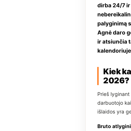
dirba 24/7 i
nebereikalin
palyginimą s
Agnė daro ge
ir atsiunčia 
kalendoriuje
Kiek ka
2026?
Prieš lyginant
darbuotojo kai
išlaidos yra g
Bruto atlygin