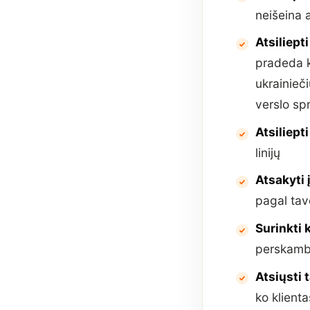
neišeina 
Atsiliepti
pradeda ka
ukrainieč
verslo s
Atsiliept
linijų
Atsakyti
pagal tav
Surinkti 
perskambi
Atsiųsti 
ko klient