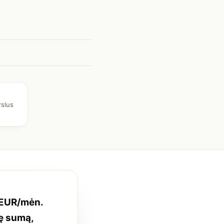
rslus
 EUR/mėn.
nę sumą,