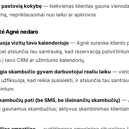
i pastovią kokybę
— kiekvienas klientas gauna vienod
mą, nepriklausomai nuo laiko ar apkrovos
ntė Agnė nedaro
oja vizitų tavo kalendoriuje
— Agnė surenka kliento po
bei atsiunčia tau santrauką, kad rezervaciją patvirtintum
a į tavo CRM ar užimtumo kalendorių.
gia skambučio gyvam darbuotojui realiu laiku
— vieto
i užfiksuoja, kad reikia susisiekti, ir atsiunčia tau santra
intum.
kambučių pati (be SMS, be išeinančių skambučių)
— 
a į gaunamus skambučius; aktyvus skambinimas klientam
ilios empatijos
— sudėtingose emocinėse situacijose (