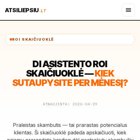
ATSILIEPSIU
.LT
ROI SKAIČIUOKLĖ
DI ASISTENTO ROI
SKAIČIUOKLĖ —
KIEK
SUTAUPYSITE PER MĖNESĮ?
ATNAUJINTA: 2026-04-29
Praleistas skambutis — tai prarastas potencialus
klientas. Ši skaičiuoklė padeda apskaičiuoti, kiek