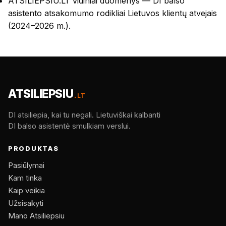
ATSILIEPSIU.LT vidiniai duomenys — DI balso
asistento atsakomumo rodikliai Lietuvos klientų atvejais
(2024–2026 m.).
ATSILIEPSIU
.LT
DI atsiliepia, kai tu negali. Lietuviškai kalbanti
DI balso asistentė smulkiam verslui.
PRODUKTAS
Pasiūlymai
Kam tinka
Kaip veikia
Užsisakyti
Mano Atsiliepsiu