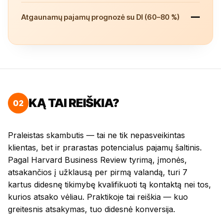
—
Atgaunamų pajamų prognozė su DI (60–80 %)
KĄ TAI REIŠKIA?
02
Praleistas skambutis — tai ne tik nepasveikintas
klientas, bet ir prarastas potencialus pajamų šaltinis.
Pagal Harvard Business Review tyrimą, įmonės,
atsakančios į užklausą per pirmą valandą, turi 7
kartus didesnę tikimybę kvalifikuoti tą kontaktą nei tos,
kurios atsako vėliau. Praktikoje tai reiškia — kuo
greitesnis atsakymas, tuo didesnė konversija.