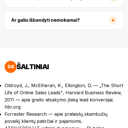
+
Ar galiu išbandyti nemokamai?
ŠALTINIAI
04
Oldroyd, J., McElheran, K., Elkington, D. — „The Short
Life of Online Sales Leads", Harvard Business Review,
2011 — apie greito atsakymo įtaką lead konversijai.
hbr.org
Forrester Research — apie praleistų skambučių
poveikį klientų patirčiai ir pajamoms.