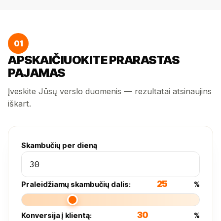
01
APSKAIČIUOKITE PRARASTAS
PAJAMAS
Įveskite Jūsų verslo duomenis — rezultatai atsinaujins
iškart.
Skambučių per dieną
25
Praleidžiamų skambučių dalis:
%
30
Konversija į klientą:
%