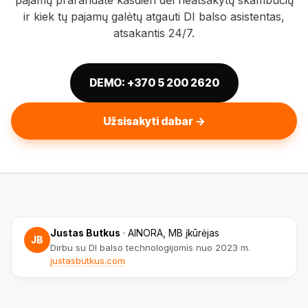
pajamų prarandate kasdien dėl neatsakytų skambučių
ir kiek tų pajamų galėtų atgauti DI balso asistentas,
atsakantis 24/7.
DEMO: +370 5 200 2620
Užsisakyti dabar →
Justas Butkus
·
AINORA, MB įkūrėjas
JB
Dirbu su DI balso technologijomis nuo 2023 m.
justasbutkus.com