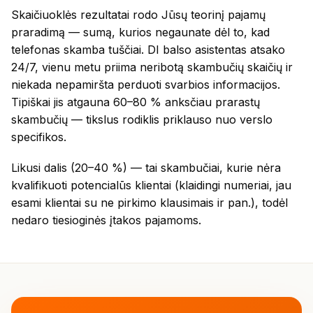
Skaičiuoklės rezultatai rodo Jūsų teorinį pajamų
praradimą — sumą, kurios negaunate dėl to, kad
telefonas skamba tuščiai. DI balso asistentas atsako
24/7, vienu metu priima neribotą skambučių skaičių ir
niekada nepamiršta perduoti svarbios informacijos.
Tipiškai jis atgauna 60–80 % anksčiau prarastų
skambučių — tikslus rodiklis priklauso nuo verslo
specifikos.
Likusi dalis (20–40 %) — tai skambučiai, kurie nėra
kvalifikuoti potencialūs klientai (klaidingi numeriai, jau
esami klientai su ne pirkimo klausimais ir pan.), todėl
nedaro tiesioginės įtakos pajamoms.