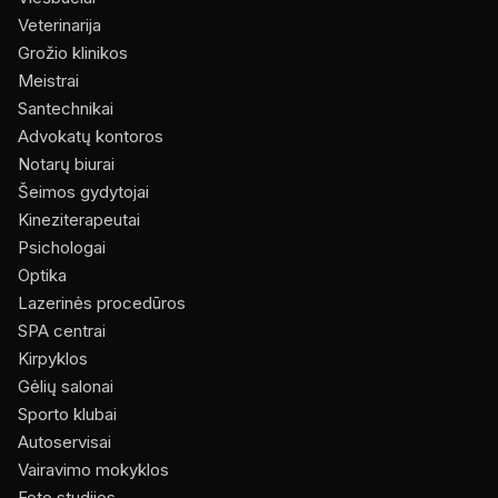
Veterinarija
Grožio klinikos
Meistrai
Santechnikai
Advokatų kontoros
Notarų biurai
Šeimos gydytojai
Kineziterapeutai
Psichologai
Optika
Lazerinės procedūros
SPA centrai
Kirpyklos
Gėlių salonai
Sporto klubai
Autoservisai
Vairavimo mokyklos
Foto studijos