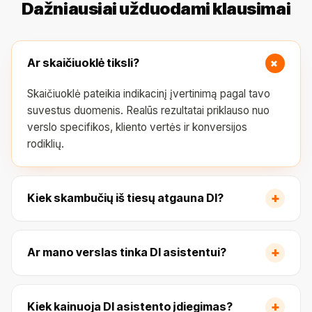
Dažniausiai užduodami klausimai
+
Ar skaičiuoklė tiksli?
Skaičiuoklė pateikia indikacinį įvertinimą pagal tavo
suvestus duomenis. Realūs rezultatai priklauso nuo
verslo specifikos, kliento vertės ir konversijos
rodiklių.
+
Kiek skambučių iš tiesų atgauna DI?
+
Ar mano verslas tinka DI asistentui?
+
Kiek kainuoja DI asistento įdiegimas?