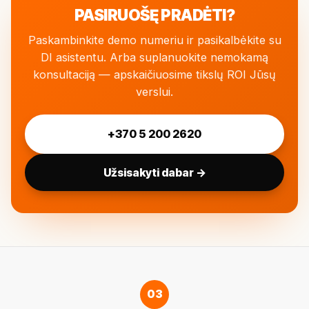
PASIRUOŠĘ PRADĖTI?
Paskambinkite demo numeriu ir pasikalbėkite su
DI asistentu. Arba suplanuokite nemokamą
konsultaciją — apskaičiuosime tikslų ROI Jūsų
verslui.
+370 5 200 2620
Užsisakyti dabar →
03