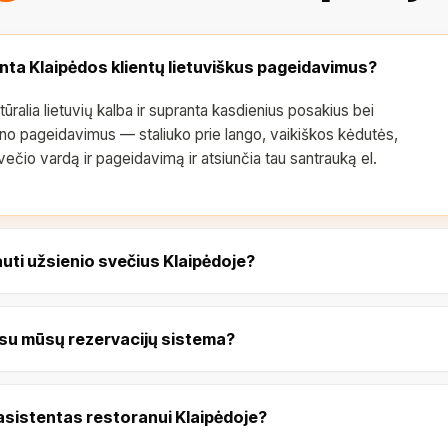
ranta Klaipėdos klientų lietuviškus pageidavimus?
ūralia lietuvių kalba ir supranta kasdienius posakius bei
no pageidavimus — staliuko prie lango, vaikiškos kėdutės,
svečio vardą ir pageidavimą ir atsiunčia tau santrauką el.
auti užsienio svečius Klaipėdoje?
 su mūsų rezervacijų sistema?
 asistentas restoranui Klaipėdoje?