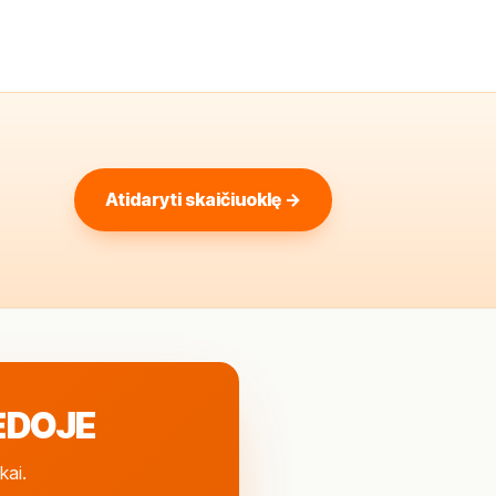
Atidaryti skaičiuoklę →
ĖDOJE
kai.