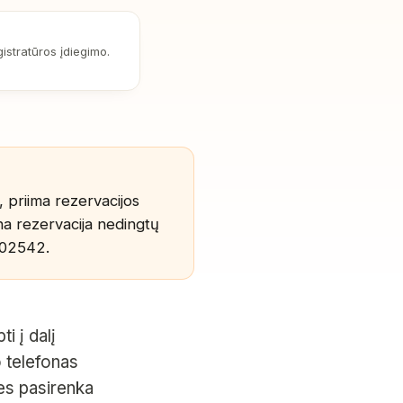
istratūros įdiegimo.
, priima rezervacijos
na rezervacija nedingtų
 02542
.
i į dalį
 telefonas
es pasirenka