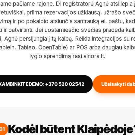
 tame pačiame rajone. DI registratorė Agnė atsiliepia 
ietuviškai, priima rezervacijos užklausą, užrašo sveč
imą ir po pokalbio atsiunčia santrauką el. paštu, ka
 ir patvirtinti. Jei uostamiesčio svečias pradeda kalb
i, Agnė persijungia į tą kalbą. Reikia integracijos su 
ablein, Tableo, OpenTable) ar POS arba daugiau kal
lygio sprendimą rasi
ainora.lt
.
KAMBINKITE
DEMO: +370 520 02542
Užsisakyti da
Kodėl būtent Klaipėdoje
01