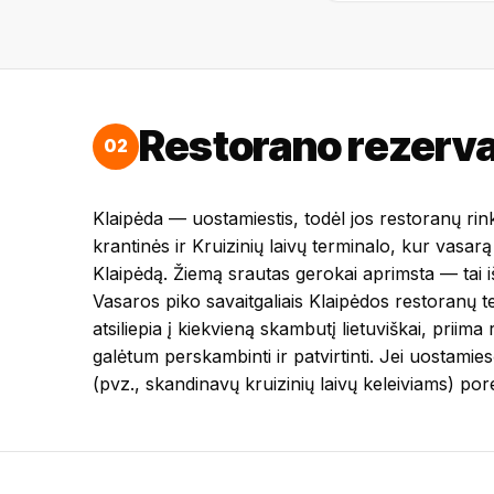
Restorano rezerva
02
Klaipėda — uostamiestis, todėl jos restoranų rink
krantinės ir Kruizinių laivų terminalo, kur vasarą 
Klaipėdą. Žiemą srautas gerokai aprimsta — tai i
Vasaros piko savaitgaliais Klaipėdos restoranų t
atsiliepia į kiekvieną skambutį lietuviškai, prii
galėtum perskambinti ir patvirtinti. Jei uostamie
(pvz., skandinavų kruizinių laivų keleiviams) p