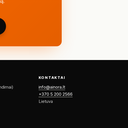
ną.
KONTAKTAI
endimai)
info@ainora.lt
+370 5 200 2566
Lietuva