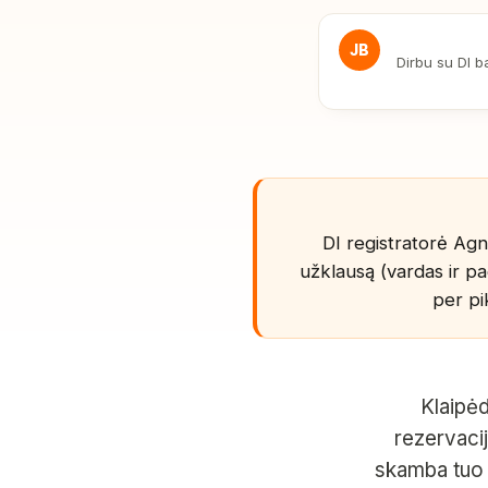
JB
Dirbu su DI b
DI registratorė Agnė
užklausą (vardas ir pa
per pi
Klaipėd
rezervaci
skamba tuo 