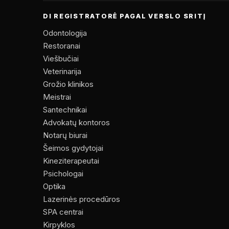
DI REGISTRATORĖ PAGAL VERSLO SRITĮ
Odontologija
Restoranai
Viešbučiai
Veterinarija
Grožio klinikos
Meistrai
Santechnikai
Advokatų kontoros
Notarų biurai
Šeimos gydytojai
Kineziterapeutai
Psichologai
Optika
Lazerinės procedūros
SPA centrai
Kirpyklos