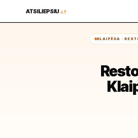
ATSILIEPSIU
.LT
KLAIPĖDA · RES
Resto
Klai