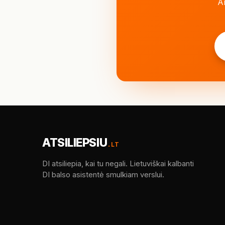
Ar
ATSILIEPSIU
.LT
DI atsiliepia, kai tu negali. Lietuviškai kalbanti
DI balso asistentė smulkiam verslui.