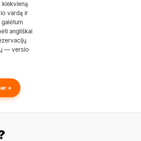
į kiekvieną
io vardą ir
d galėtum
ėti angliškai
rezervacijų
bų — verslo
bar →
?