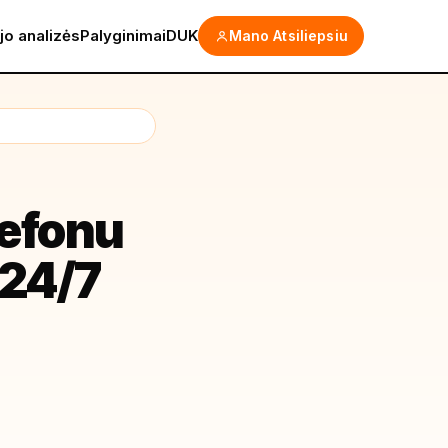
jo analizės
Palyginimai
DUK
Mano Atsiliepsiu
lefonu
 24/7