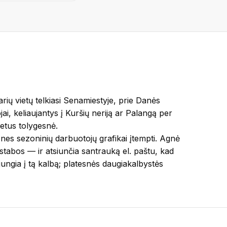
rių vietų telkiasi Senamiestyje, prie Danės
ojai, keliaujantys į Kuršių neriją ar Palangą per
metus tolygesnė.
nes sezoninių darbuotojų grafikai įtempti. Agnė
astabos — ir atsiunčia santrauką el. paštu, kad
ijungia į tą kalbą; platesnės daugiakalbystės