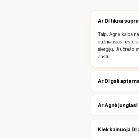
Ar DI tikrai sup
Taip. Agnė kalba nat
dažniausius restora
alergijų. Ji užrašo 
paštu.
Ar DI gali aptarn
Ar Agnė jungiasi
Kiek kainuoja DI