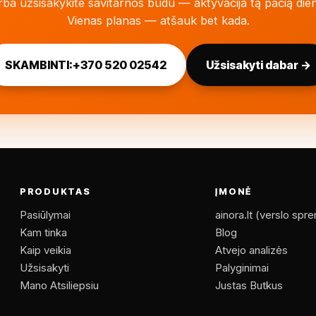
ba užsisakykite savitarnos būdu — aktyvacija tą pačią die
Vienas planas — atšauk bet kada.
SKAMBINTI:
+370 520 02542
Užsisakyti dabar →
PRODUKTAS
ĮMONĖ
Pasiūlymai
ainora.lt (verslo spr
Kam tinka
Blog
Kaip veikia
Atvejo analizės
Užsisakyti
Palyginimai
Mano Atsiliepsiu
Justas Butkus