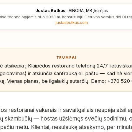
Justas Butkus
·
AINORA, MB įkūrėjas
also technologijomis nuo 2023 m. Konsultuoju Lietuvos verslus dėl DI reg
justasbutkus.com
TRUMPAI
 atsiliepia į Klaipėdos restorano telefoną 24/7 lietuviškai
geidavimas) ir atsiunčia santrauką el. paštu — kad nė vie
ką. Vienas planas, be ilgalaikių sutarčių. Demo:
+370 520
os restoranai vakarais ir savaitgaliais nespėja atsiliept
jų skambučių — hostas užsiėmęs svečių sodinimu, o
pačiu metu. Klientai, nesulaukę atsakymo, per minut