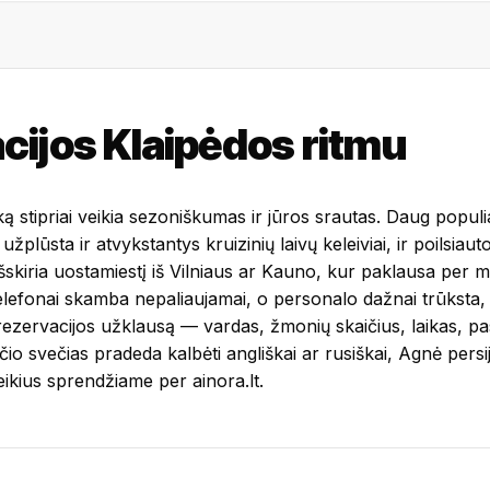
cijos Klaipėdos ritmu
ą stipriai veikia sezoniškumas ir jūros srautas. Daug populia
užplūsta ir atvykstantys kruizinių laivų keleiviai, ir poilsiaut
šskiria uostamiestį iš Vilniaus ar Kauno, kur paklausa per 
elefonai skamba nepaliaujamai, o personalo dažnai trūksta, 
ma rezervacijos užklausą — vardas, žmonių skaičius, laikas, p
sčio svečias pradeda kalbėti angliškai ar rusiškai, Agnė pers
oreikius sprendžiame per
ainora.lt
.