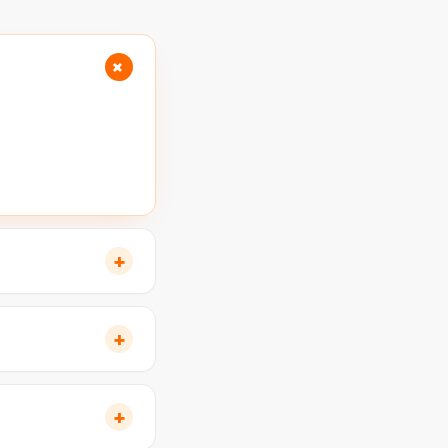
+
+
+
+