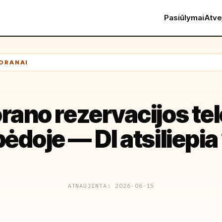
Pasiūlymai
Atve
TORANAI
rano rezervacijos te
pėdoje — DI atsiliepia
ATNAUJINTA: 2026-06-15