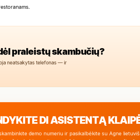
 restoranams
.
dėl praleistų skambučių?
oja neatsakytas telefonas — ir
NDYKITE DI ASISTENTĄ KLAIP
kambinkite demo numeriu ir pasikalbėkite su Agne lietuviš