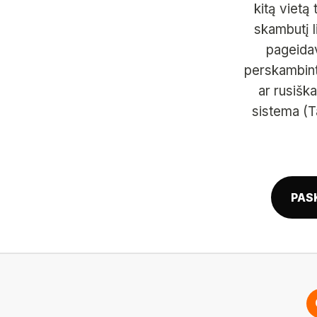
kitą vietą
skambutį l
pageidav
perskambinti
ar rusiška
sistema (T
PAS